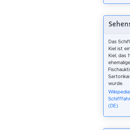
Sehens
Das Schi
Kiel ist e
Kiel, das 
ehemalig
Fischaukt
Sartorikai
wurde.
Wikipedia
Schifffah
(DE)