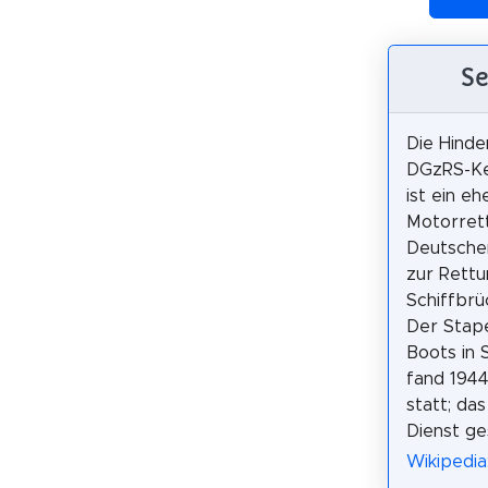
Se
Die Hinde
DGzRS-Ke
ist ein eh
Motorret
Deutschen
zur Rett
Schiffbrü
Der Stape
Boots in 
fand 1944
statt; da
Dienst ges
Wikipedia