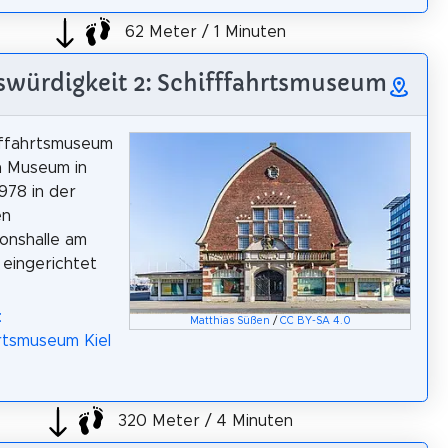
62 Meter / 1 Minuten
würdigkeit 2: Schifffahrtsmuseum
fffahrtsmuseum
in Museum in
1978 in der
en
ionshalle am
 eingerichtet
:
Matthias Süßen
/
CC BY-SA 4.0
rtsmuseum Kiel
320 Meter / 4 Minuten