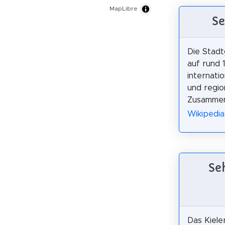
MapLibre
Se
Die Stadt
auf rund 
internati
und regio
Zusammen
Wikipedia
Se
Das Kiele