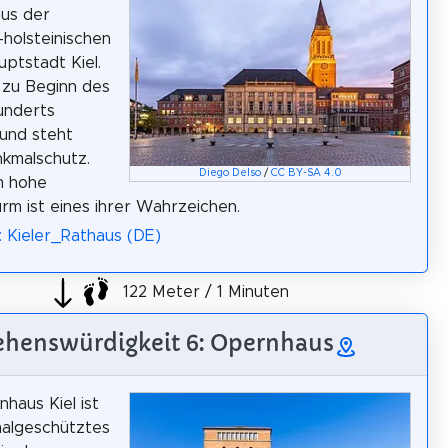
us der
-holsteinischen
ptstadt Kiel.
 zu Beginn des
underts
 und steht
kmalschutz.
Diego Delso
/
CC BY-SA 4.0
m hohe
rm ist eines ihrer Wahrzeichen.
: Kieler_Rathaus (DE)
122 Meter / 1 Minuten
ehenswürdigkeit 6: Opernhaus
haus Kiel ist
malgeschütztes