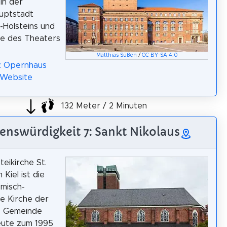
in der
uptstadt
-Holsteins und
te des Theaters
Matthias Süßen
/
CC BY-SA 4.0
a: Opernhaus
Website
132 Meter / 2 Minuten
enswürdigkeit 7: Sankt Nikolaus
teikirche St.
 Kiel ist die
ömisch-
he Kirche der
e Gemeinde
eute zum 1995