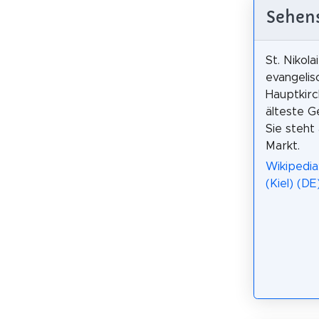
Sehens
St. Nikolai
evangelis
Hauptkirc
älteste G
Sie steht
Markt.
Wikipedia:
(Kiel) (DE