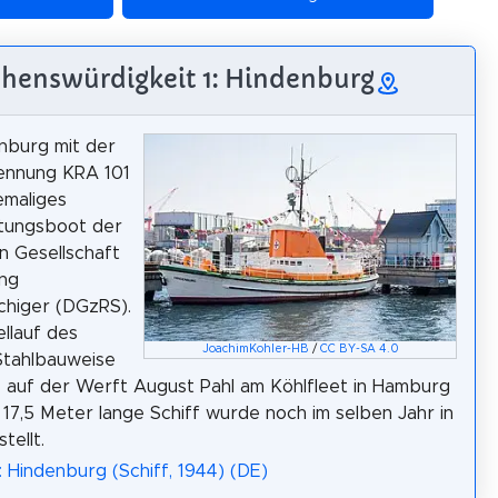
henswürdigkeit 1: Hindenburg
nburg mit der
nnung KRA 101
emaliges
tungsboot der
 Gesellschaft
ung
chiger (DGzRS).
llauf des
JoachimKohler-HB
/
CC BY-SA 4.0
Stahlbauweise
 auf der Werft August Pahl am Köhlfleet in Hamburg
s 17,5 Meter lange Schiff wurde noch im selben Jahr in
tellt.
: Hindenburg (Schiff, 1944) (DE)