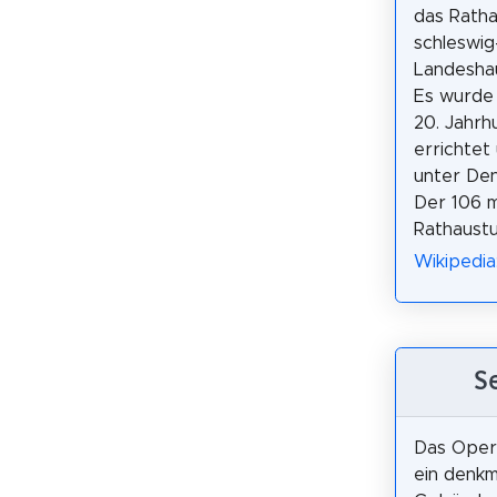
das Ratha
schleswig
Landeshau
Es wurde
20. Jahrh
errichtet
unter Den
Der 106 
Rathaustu
Wikipedia
S
Das Opern
ein denk