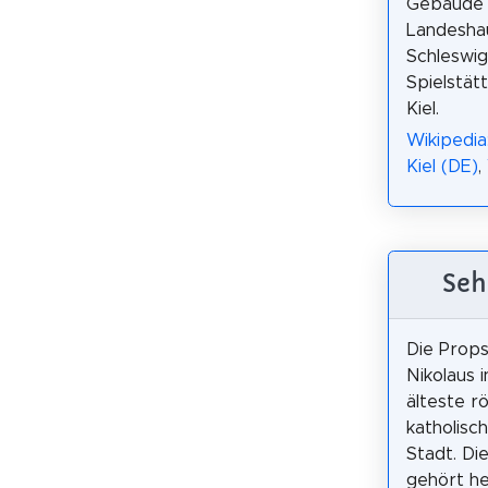
Gebäude 
Landesha
Schleswig
Spielstät
Kiel.
Wikipedi
Kiel (DE)
,
Seh
Die Props
Nikolaus in
älteste r
katholisc
Stadt. Di
gehört h