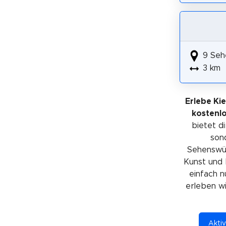
9 Seh
3 km
Erlebe Kie
kostenl
bietet di
sond
Sehenswürd
Kunst und 
einfach n
erleben wil
Aktiv