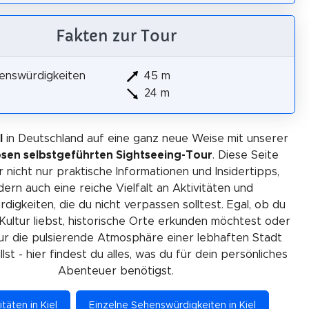
Fakten zur Tour
enswürdigkeiten
45 m
24 m
l
in Deutschland auf eine ganz neue Weise mit unserer
osen selbstgeführten Sightseeing-Tour
. Diese Seite
r nicht nur praktische Informationen und Insidertipps,
ern auch eine reiche Vielfalt an Aktivitäten und
igkeiten, die du nicht verpassen solltest. Egal, ob du
Kultur liebst, historische Orte erkunden möchtest oder
ur die pulsierende Atmosphäre einer lebhaften Stadt
lst - hier findest du alles, was du für dein persönliches
Abenteuer benötigst.
itäten in Kiel
Einzelne Sehenswürdigkeiten in Kiel