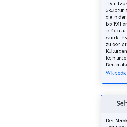
„Der Tauz
Skulptur 
die in de
bis 1911 
in Köln au
wurde. E
zu den er
Kulturden
Köln unte
Denkmalsc
Wikipedia
Seh
Der Malak