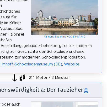
koladenmuseum
in
chichtliches
useum für
e im Kölner
Altstadt-Süd.
iner Halbinsel
Raimond Spekking
/
CC BY-SA 4.0
uhafen
 Ausstellungsgebäude beherbergt unter anderem
lung zur Geschichte der Schokolade und eine
stellung zur modernen Schokoladenproduktion.
a: Imhoff-Schokoladenmuseum (DE)
,
Website
214 Meter / 3 Minuten
enswürdigkeit 4: Der Tauzieher
r oder auch