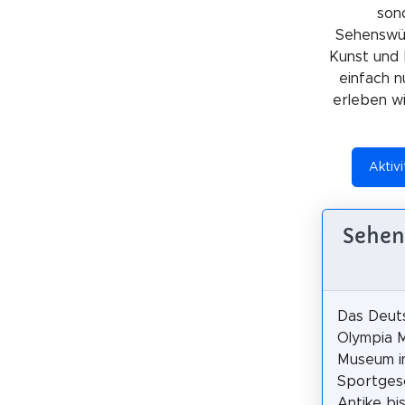
sond
Sehenswürd
Kunst und 
einfach n
erleben wil
Aktivi
Sehen
Das Deut
Olympia M
Museum in
Sportges
Antike bi