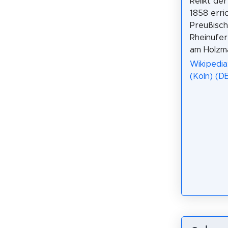
Relikt de
1858 erri
Preußisc
Rheinufe
am Holzma
Wikipedia
(Köln) (D