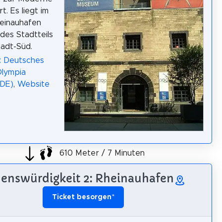
t. Es liegt im
einauhafen
 des Stadtteils
tadt-Süd.
: Deutsches
Olympia
DE)
,
Website
610 Meter / 7 Minuten
enswürdigkeit 2: Rheinauhafen
Ticket besorgen
*