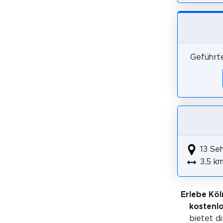
Geführte
13 Se
3,5 k
Erlebe Köl
kostenl
bietet di