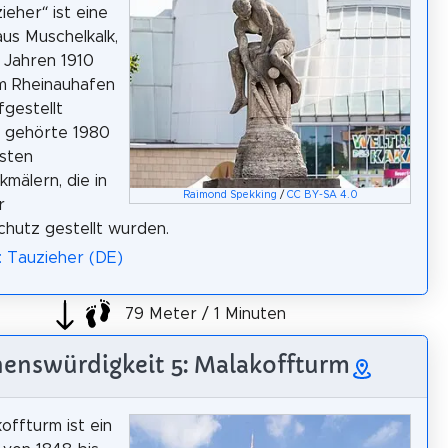
ieher“ ist eine
aus Muschelkalk,
n Jahren 1910
am Rheinauhafen
fgestellt
s gehörte 1980
sten
kmälern, die in
Raimond Spekking
/
CC BY-SA 4.0
r
hutz gestellt wurden.
: Tauzieher (DE)
79 Meter / 1 Minuten
enswürdigkeit 5: Malakoffturm
offturm ist ein