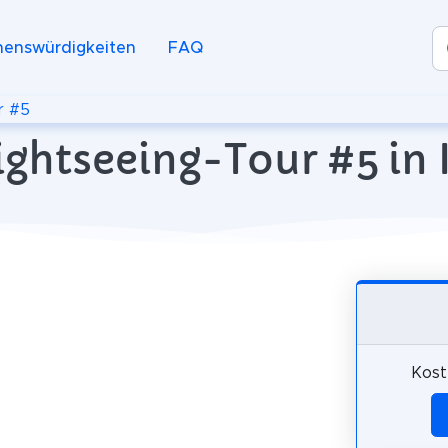
henswürdigkeiten
FAQ
r #5
ightseeing-Tour #5 in
Kost