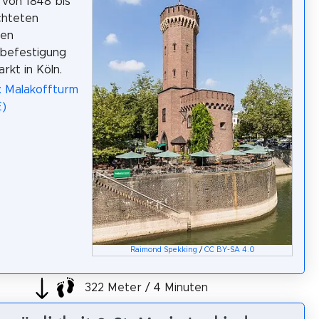
r von 1848 bis
chteten
hen
rbefestigung
rkt in Köln.
: Malakoffturm
E)
Raimond Spekking
/
CC BY-SA 4.0
322 Meter / 4 Minuten