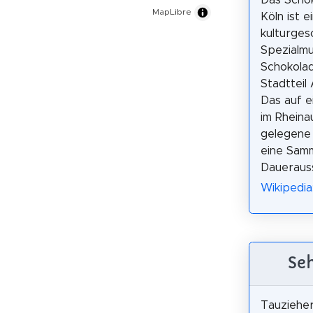
Das Scho
MapLibre
Köln ist e
kulturges
Spezialm
Schokolad
Stadtteil 
Das auf e
im Rheina
gelegene
eine Samm
Daueraus
Wikipedi
Seh
Tauziehe