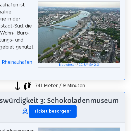
auhafen ist
alige
ge in der
tstadt-Süd, die
 Wohn-, Büro-,
stungs- und
ebiet genutzt
: Rheinauhafen
Neuwieser
/
CC BY-SA 2.0
741 Meter / 9 Minuten
swürdigkeit 3: Schokoladenmuseum
Ticket besorgen
*