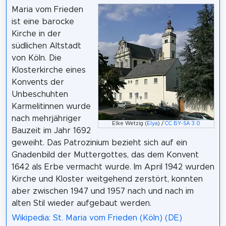
Maria vom Frieden
ist eine barocke
Kirche in der
südlichen Altstadt
von Köln. Die
Klosterkirche eines
Konvents der
Unbeschuhten
Karmelitinnen wurde
nach mehrjähriger
Elke Wetzig (
Elya
) /
CC BY-SA 3.0
Bauzeit im Jahr 1692
geweiht. Das Patrozinium bezieht sich auf ein
Gnadenbild der Muttergottes, das dem Konvent
1642 als Erbe vermacht wurde. Im April 1942 wurden
Kirche und Kloster weitgehend zerstört, konnten
aber zwischen 1947 und 1957 nach und nach im
alten Stil wieder aufgebaut werden.
Wikipedia: St. Maria vom Frieden (Köln) (DE)