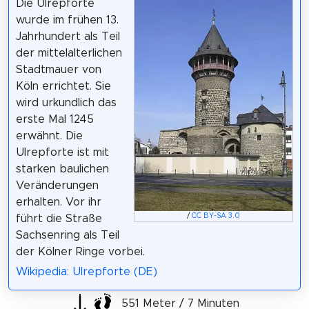
Die Ulrepforte
wurde im frühen 13.
Jahrhundert als Teil
der mittelalterlichen
Stadtmauer von
Köln errichtet. Sie
wird urkundlich das
erste Mal 1245
erwähnt. Die
Ulrepforte ist mit
starken baulichen
Veränderungen
erhalten. Vor ihr
/
CC BY-SA 3.0
führt die Straße
Sachsenring als Teil
der Kölner Ringe vorbei.
Wikipedia: Ulrepforte (DE)
551 Meter / 7 Minuten