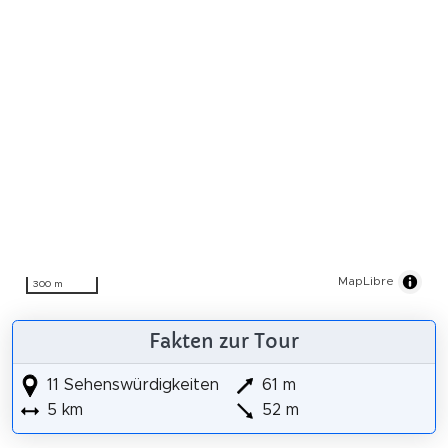
MapLibre
300 m
Fakten zur Tour
11 Sehenswürdigkeiten
61 m
5 km
52 m