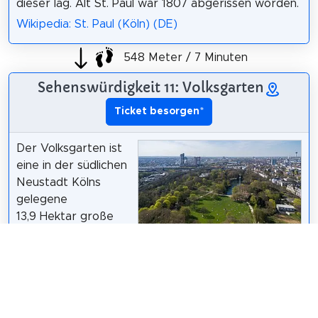
dieser lag. Alt St. Paul war 1807 abgerissen worden.
Wikipedia: St. Paul (Köln) (DE)
548 Meter / 7 Minuten
Sehenswürdigkeit 11: Volksgarten
Ticket besorgen
*
Der Volksgarten ist
eine in der südlichen
Neustadt Kölns
gelegene
13,9 Hektar große
Grünanlage mit
Kinderspielplätzen,
einem 1,3 ha großen
Superbass
/
CC BY-SA 4.0
Kahnweiher mit
Tretbootverleih, Gartenrestaurant und Biergarten.