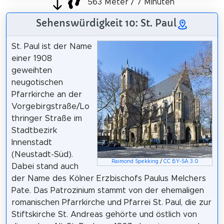
563 Meter / 7 Minuten
Sehenswürdigkeit 10: St. Paul
St. Paul ist der Name
einer 1908
geweihten
neugotischen
Pfarrkirche an der
Vorgebirgstraße/Lo
thringer Straße im
Stadtbezirk
Innenstadt
(Neustadt-Süd).
Raimond Spekking
/
CC BY-SA 3.0
Dabei stand auch
der Name des Kölner Erzbischofs Paulus Melchers
Pate. Das Patrozinium stammt von der ehemaligen
romanischen Pfarrkirche und Pfarrei St. Paul, die zur
Stiftskirche St. Andreas gehörte und östlich von