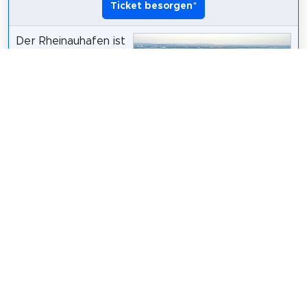
Ticket besorgen
*
Der Rheinauhafen ist
eine ehemalige
Hafenanlage in der
Kölner Altstadt-Süd,
die heute als Wohn-,
Büro-,
Dienstleistungs- und
Gewerbegebiet
Neuwieser
/
CC BY-SA 2.0
genutzt wird.
Wikipedia: Rheinauhafen (DE)
Teilen
Weitersagen! Teile diese Seite mit deinen
Freunden und deiner Familie.