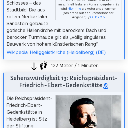
Die Autorenschaft wurde nicht in einer
Schlosses – das
maschinell lesbaren Form angegeben. Es
wird
Hlohning
als Autor angenommen
Stadtbild. Die aus
(basierend auf den Rechteinhaber-
rotem Neckartäler
Angaben). /
CC BY 2.5
Sandstein gebaute
gotische Hallenkirche mit barockem Dach und
barocker Turmhaube gilt als „völlig singuläres
Bauwerk von hohem künstlerischen Rang“.
Wikipedia: Heiliggeistkirche (Heidelberg) (DE)
122 Meter / 1 Minuten
Sehenswürdigkeit 13: Reichspräsident-
Friedrich-Ebert-Gedenkstätte
Die Reichspräsident-
Friedrich-Ebert-
Gedenkstätte in
Heidelberg ist Sitz
der Stiftung