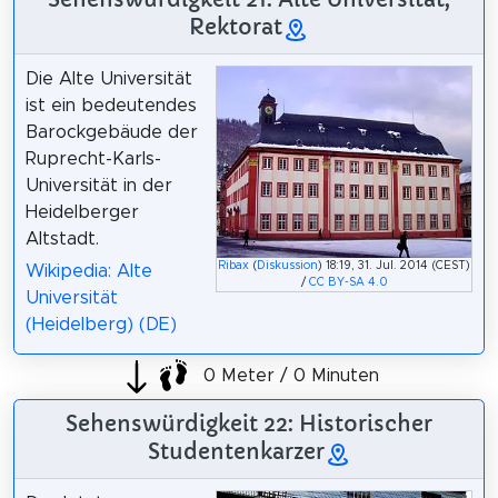
Rektorat
Die Alte Universität
ist ein bedeutendes
Barockgebäude der
Ruprecht-Karls-
Universität in der
Heidelberger
Altstadt.
Ribax
(
Diskussion
) 18:19, 31. Jul. 2014 (CEST)
Wikipedia: Alte
/
CC BY-SA 4.0
Universität
(Heidelberg) (DE)
0 Meter / 0 Minuten
Sehenswürdigkeit 22: Historischer
Studentenkarzer