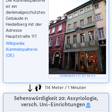
Die Kümmelspalterei
ist ein
denkmalgeschütztes
Gebäude in
Heidelberg mit der
Adresse
Hauptstraße 117.
Wikipedia:
Kümmelspalterei
(DE)
4028mdk09
/
CC BY-SA 3.0
114 Meter / 1 Minuten
Sehenswürdigkeit 20: Assyriologie,
versch. Uni-Einrichtungen