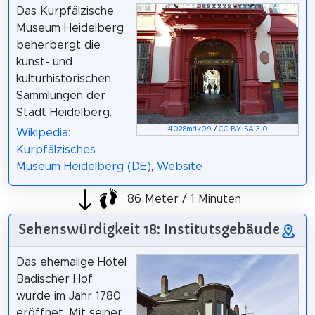
Das Kurpfälzische
Museum Heidelberg
beherbergt die
kunst- und
kulturhistorischen
Sammlungen der
Stadt Heidelberg.
4028mdk09
/
CC BY-SA 3.0
Wikipedia:
Kurpfälzisches
Museum Heidelberg (DE)
,
Website
86 Meter / 1 Minuten
Sehenswürdigkeit 18: Institutsgebäude
Das ehemalige Hotel
Badischer Hof
wurde im Jahr 1780
eröffnet. Mit seiner