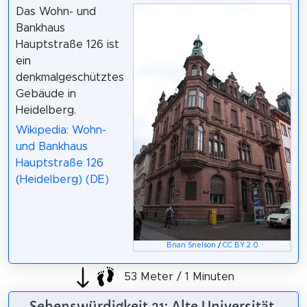
Das Wohn- und
Bankhaus
Hauptstraße 126 ist
ein
denkmalgeschütztes
Gebäude in
Heidelberg.
Wikipedia: Wohn-
und Bankhaus
Hauptstraße 126
(Heidelberg) (DE)
Brian Snelson
/
CC BY 2.0
53 Meter / 1 Minuten
Sehenswürdigkeit 21: Alte Universität,