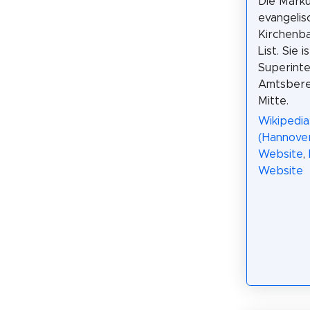
Die Marku
evangelis
Kirchenba
List. Sie i
Superint
Amtsbere
Mitte.
Wikipedia
(Hannover
Website
,
Website