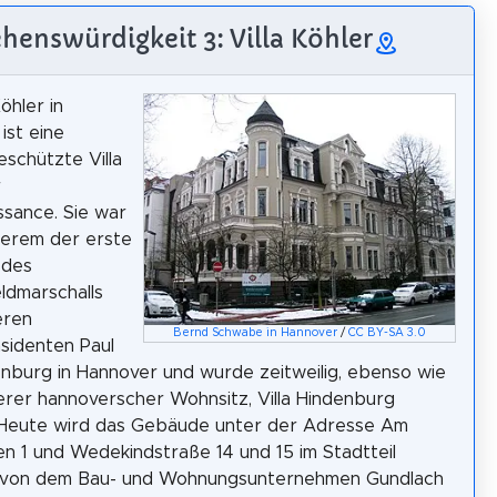
henswürdigkeit 3: Villa Köhler
Köhler in
ist eine
schützte Villa
r
sance. Sie war
derem der erste
 des
ldmarschalls
eren
Bernd Schwabe in Hannover
/
CC BY-SA 3.0
sidenten Paul
nburg in Hannover und wurde zeitweilig, ebenso wie
erer hannoverscher Wohnsitz, Villa Hindenburg
 Heute wird das Gebäude unter der Adresse Am
n 1 und Wedekindstraße 14 und 15 im Stadtteil
 von dem Bau- und Wohnungsunternehmen Gundlach