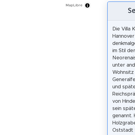
MapLibre
Se
Die Villa 
Hannover 
denkmalge
im Stil de
Neorenais
unter an
Wohnsitz
Generalfe
und spät
Reichsprä
von Hinde
sein spät
genannt.
Holzgrabe
Oststadt