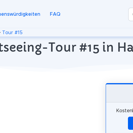
henswürdigkeiten
FAQ
>
Tour #15
htseeing-Tour #15 in H
Kosten