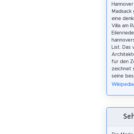
Hannover
Madsack g
eine den
Villa am 
Eilenriede
hannovers
List. Das
Architekt
für den Z
zeichnet 
seine bes
Wikipedia
Seh