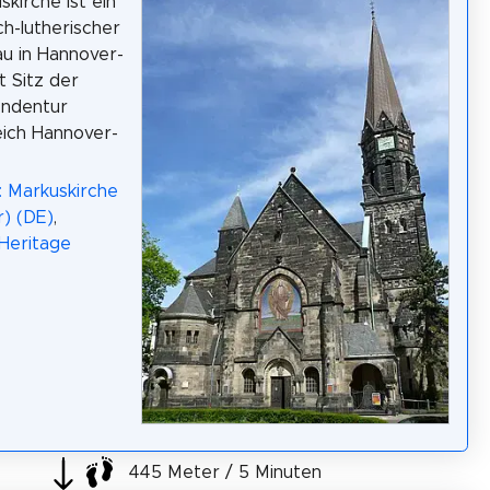
skirche ist ein
ch-lutherischer
u in Hannover-
st Sitz der
endentur
ich Hannover-
: Markuskirche
) (DE)
,
Heritage
445 Meter / 5 Minuten