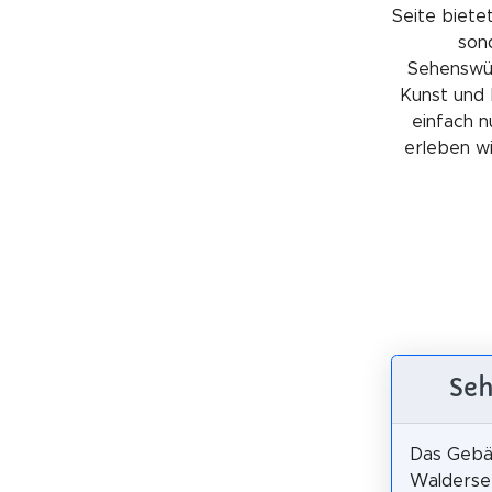
Seite bietet
sond
Sehenswürd
Kunst und 
einfach n
erleben wil
Seh
Das Geb
Waldersee