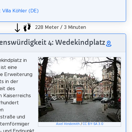
 Villa Köhler (DE)
228 Meter / 3 Minuten
enswürdigkeit 4: Wedekindplatz
indplatz in
ist eine
ge Erweiterung
ts in der
eit des
 Kaiserreichs
hrhundert
en
straße und
sternförmiger
Axel Hindemith
/
CC BY-SA 3.0
- und Endpunkt