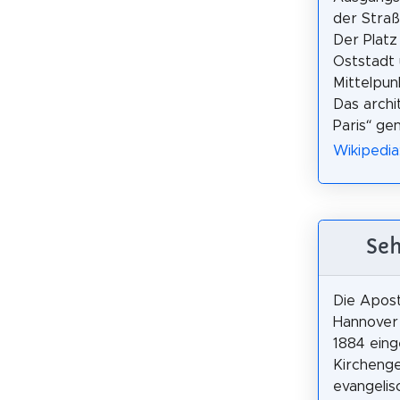
der Straß
Der Platz
Oststadt 
Mittelpu
Das archi
Paris“ ge
Wikipedia
Seh
Die Apost
Hannover 
1884 ein
Kircheng
evangelis