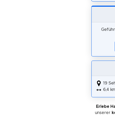
Geführ
19 Se
6,4 k
Erlebe H
unserer
k