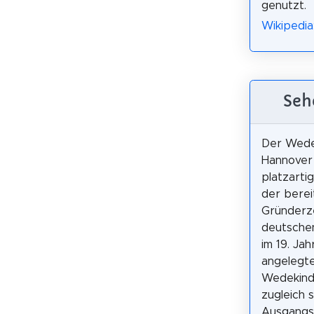
genutzt.
Wikipedia:
Seh
Der Wedek
Hannover 
platzarti
der berei
Gründerz
deutschen
im 19. Ja
angelegt
Wedekind
zugleich 
Ausgangs