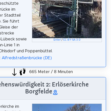
eschützte
rücke im
 Stadtteil
. Sie führt
Gleise der
strecke
Lübeck sowie
Enter
/
CC BY-SA 3.0
-Linie 1 in
Ohlsdorf und Poppenbüttel.
: Alfredstraßenbrücke (DE)
665 Meter / 8 Minuten
ehenswürdigkeit 2: Erlöserkirche
Borgfelde
erkirche im