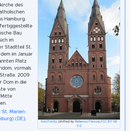
kirche des
atholischen
ms Hamburg.
fertiggestellte
ische Bau
sich im
 Stadtteil St.
 dem im Januar
nnten Platz
ndom, vormals
 Straße. 2009
 Dom in die
ste von
Mitte
en.
 St. Marien-
burg) (DE)
,
GeoTrinity
(shifted by
Rabanus Flavus
) /
CC BY-SA
3.0