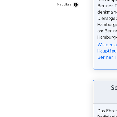
MapLibre
Berliner T
denkmalg
Dienstge
Hamburge
am Berlin
Hamburg-
Wikipedia
Hauptfeu
Berliner 
S
Das Ehre