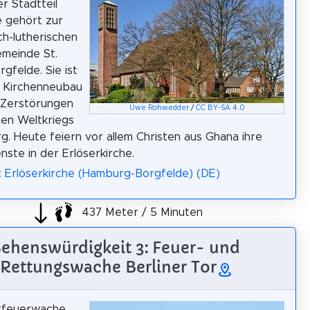
 Stadtteil
 gehört zur
ch-lutherischen
meinde St.
gfelde. Sie ist
e Kirchenneubau
 Zerstörungen
Uwe Rohwedder
/
CC BY-SA 4.0
en Weltkriegs
g. Heute feiern vor allem Christen aus Ghana ihre
nste in der Erlöserkirche.
: Erlöserkirche (Hamburg-Borgfelde) (DE)
437 Meter / 5 Minuten
Sehenswürdigkeit 3: Feuer- und
Rettungswache Berliner Tor
tfeuerwache