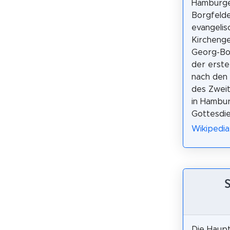
Hamburger
Borgfelde
evangelis
Kirchenge
Georg-Bor
der erst
nach den
des Zweit
in Hambur
Gottesdie
Wikipedia
Die Haup