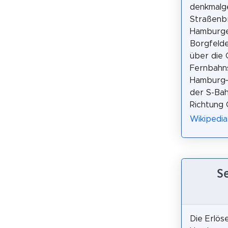
denkmalg
Straßenb
Hamburger
Borgfelde
über die 
Fernbahn
Hamburg–
der S-Bahn
Richtung 
Wikipedia
S
Die Erlös