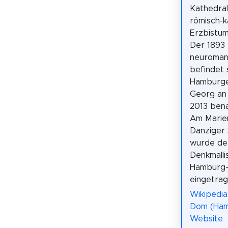
Kathedral
römisch-k
Erzbistu
Der 1893 
neuroman
befindet 
Hamburger
Georg an
2013 bena
Am Marie
Danziger
wurde der
Denkmalli
Hamburg-
eingetrag
Wikipedia:
Dom (Ham
Website