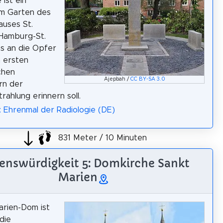
 ist ein
im Garten des
uses St.
 Hamburg-St.
s an die Opfer
 ersten
chen
Ajepbah /
CC BY-SA 3.0
n der
rahlung erinnern soll.
: Ehrenmal der Radiologie (DE)
831 Meter / 10 Minuten
enswürdigkeit 5: Domkirche Sankt
Marien
arien-Dom ist
die