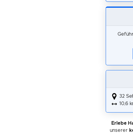
Geführ
32 Se
10,6 
Erlebe 
unserer
k