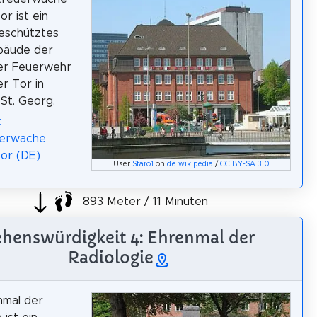
or ist ein
eschütztes
bäude der
r Feuerwehr
er Tor in
St. Georg.
:
erwache
Tor (DE)
User
Staro1
on
de.wikipedia
/
CC BY-SA 3.0
893 Meter / 11 Minuten
ehenswürdigkeit 4: Ehrenmal der
Radiologie
nmal der