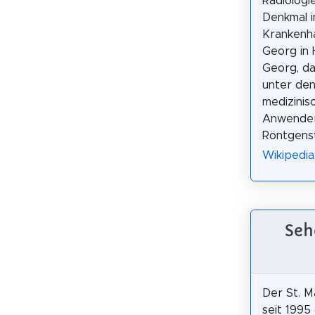
Radiologie
Denkmal 
Krankenha
Georg in
Georg, da
unter den
medizinis
Anwender
Röntgenst
Wikipedia
Seh
Der St. M
seit 1995 