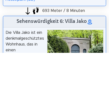
693 Meter / 8 Minuten
Sehenswürdigkeit 6: Villa Jako
Die Villa Jako ist ein
denkmalgeschütztes
Wohnhaus, das in
einen
landschaftlichen
Waldpark
eingebunden ist. Das
Ferdinand Graf Luckner /
CC BY-SA 4.0
Areal liegt in
Hamburg-Blankenese, Wilmans Park 17. Das Haus
und die Gartenanlage sind unter der Nummer
29445 in der Liste der Kulturdenkmäler in Hamburg-
Blankenese eingetragen.
Wikipedia: Villa Jako (DE)