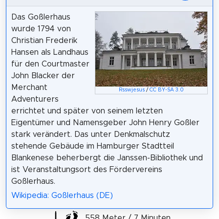
Das Goßlerhaus
wurde 1794 von
Christian Frederik
Hansen als Landhaus
für den Courtmaster
John Blacker der
Merchant
Rsswjesus
/
CC BY-SA 3.0
Adventurers
errichtet und später von seinem letzten
Eigentümer und Namensgeber John Henry Goßler
stark verändert. Das unter Denkmalschutz
stehende Gebäude im Hamburger Stadtteil
Blankenese beherbergt die Janssen-Bibliothek und
ist Veranstaltungsort des Fördervereins
Goßlerhaus.
Wikipedia: Goßlerhaus (DE)
558 Meter / 7 Minuten