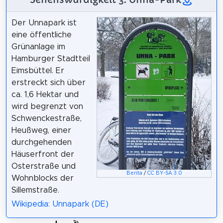
Der Unnapark ist
eine öffentliche
Grünanlage im
Hamburger Stadtteil
Eimsbüttel. Er
erstreckt sich über
ca. 1,6 Hektar und
wird begrenzt von
Schwenckestraße,
Heußweg, einer
durchgehenden
Häuserfront der
Osterstraße und
Berita
/
CC BY-SA 3.0
Wohnblocks der
Sillemstraße.
Wikipedia: Unnapark (DE)