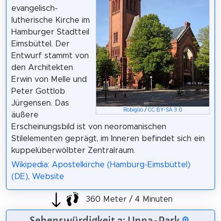
evangelisch-
lutherische Kirche im
Hamburger Stadtteil
Eimsbüttel. Der
Entwurf stammt von
den Architekten
Erwin von Melle und
Peter Gottlob
Jürgensen. Das
Robiglio
/
CC BY-SA 3.0
äußere
Erscheinungsbild ist von neoromanischen
Stilelementen geprägt, im Inneren befindet sich ein
kuppelüberwölbter Zentralraum.
Wikipedia: Apostelkirche (Hamburg-Eimsbüttel)
(DE)
,
Website
360 Meter / 4 Minuten
Sehenswürdigkeit 3: Unna-Park