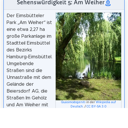
Sehenswürdigkeit 5: Am Weiher
Der Eimsbütteler
Park „Am Weiher“ ist
eine etwa 2,27 ha
große Parkanlage im
Stadtteil Eimsbüttel
des Bezirks
Hamburg-Eimsbüttel.
Umgebende
Straßen sind die
Unnastraße mit dem
Gelände der
Beiersdorf AG, die
Straßen Im Gehölz
Quasimodogeniti
in der
Wikipedia auf
und Am Weiher mit
Deutsch
. /
CC BY-SA 3.0
der katholischen
Kirche St. Bonifatius und die Ottersbekallee. Bei
den umgebenden Straßen handelt es sich um ruhige