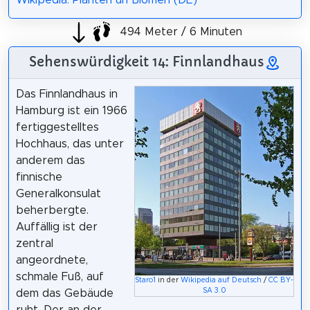
494 Meter / 6 Minuten
Sehenswürdigkeit 14: Finnlandhaus
Das Finnlandhaus in
Hamburg ist ein 1966
fertiggestelltes
Hochhaus, das unter
anderem das
finnische
Generalkonsulat
beherbergte.
Auffällig ist der
zentral
angeordnete,
schmale Fuß, auf
Staro1
in der
Wikipedia auf Deutsch
/
CC BY-
SA 3.0
dem das Gebäude
ruht. Der an der