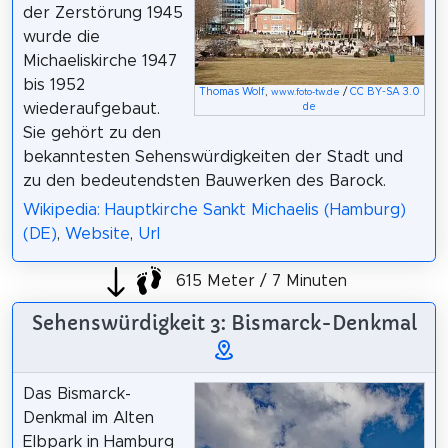
der Zerstörung 1945
wurde die
Michaeliskirche 1947
bis 1952
Thomas Wolf
,
/
CC BY-SA 3.0
www.foto-tw.de
wiederaufgebaut.
de
Sie gehört zu den
bekanntesten Sehenswürdigkeiten der Stadt und
zu den bedeutendsten Bauwerken des Barock.
Wikipedia: Hauptkirche Sankt Michaelis (Hamburg)
(DE)
,
Website
,
Url
615 Meter / 7 Minuten
Sehenswürdigkeit 3: Bismarck-Denkmal
Das Bismarck-
Denkmal im Alten
Elbpark in Hamburg