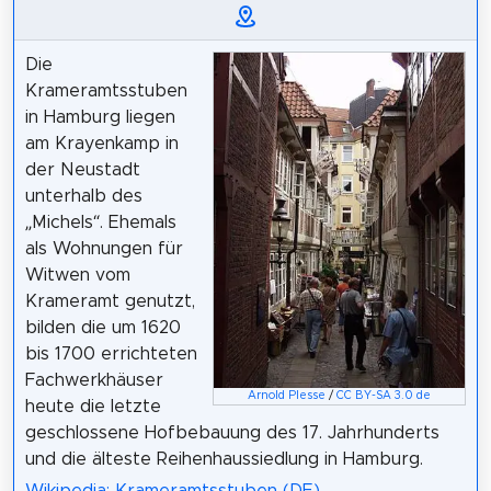
Die
Krameramtsstuben
in Hamburg liegen
am Krayenkamp in
der Neustadt
unterhalb des
„Michels“. Ehemals
als Wohnungen für
Witwen vom
Krameramt genutzt,
bilden die um 1620
bis 1700 errichteten
Fachwerkhäuser
Arnold Plesse
/
CC BY-SA 3.0 de
heute die letzte
geschlossene Hofbebauung des 17. Jahrhunderts
und die älteste Reihenhaussiedlung in Hamburg.
Wikipedia: Krameramtsstuben (DE)