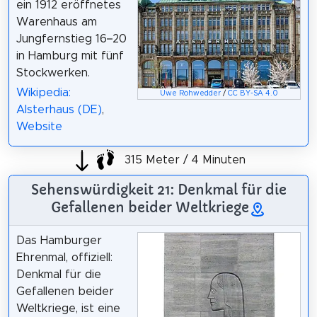
ein 1912 eröffnetes
Warenhaus am
Jungfernstieg 16–20
in Hamburg mit fünf
Stockwerken.
Wikipedia:
Uwe Rohwedder
/
CC BY-SA 4.0
Alsterhaus (DE)
,
Website
315 Meter / 4 Minuten
Sehenswürdigkeit 21: Denkmal für die
Gefallenen beider Weltkriege
Das Hamburger
Ehrenmal, offiziell:
Denkmal für die
Gefallenen beider
Weltkriege, ist eine