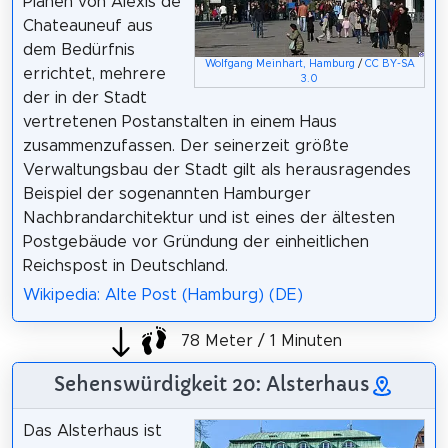
Plänen von Alexis de
Chateauneuf aus
dem Bedürfnis
Wolfgang Meinhart, Hamburg
/
CC BY-SA
errichtet, mehrere
3.0
der in der Stadt
vertretenen Postanstalten in einem Haus
zusammenzufassen. Der seinerzeit größte
Verwaltungsbau der Stadt gilt als herausragendes
Beispiel der sogenannten Hamburger
Nachbrandarchitektur und ist eines der ältesten
Postgebäude vor Gründung der einheitlichen
Reichspost in Deutschland.
Wikipedia: Alte Post (Hamburg) (DE)
78 Meter / 1 Minuten
Sehenswürdigkeit 20: Alsterhaus
Das Alsterhaus ist