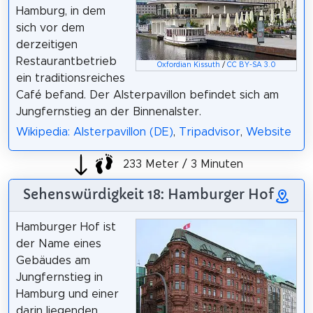
Hamburg, in dem
sich vor dem
derzeitigen
Restaurantbetrieb
Oxfordian Kissuth
/
CC BY-SA 3.0
ein traditionsreiches
Café befand. Der Alsterpavillon befindet sich am
Jungfernstieg an der Binnenalster.
Wikipedia: Alsterpavillon (DE)
,
Tripadvisor
,
Website
233 Meter / 3 Minuten
Sehenswürdigkeit 18: Hamburger Hof
Hamburger Hof ist
der Name eines
Gebäudes am
Jungfernstieg in
Hamburg und einer
darin liegenden