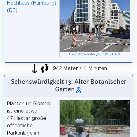
Hochhaus (Hamburg)
(DE)
Uwe Rohwedder
/
CC BY-SA 4.0
942 Meter / 11 Minuten
Sehenswürdigkeit 13: Alter Botanischer
Garten
Planten un Blomen
ist eine etwa
47 Hektar große
öffentliche
Parkanlage im