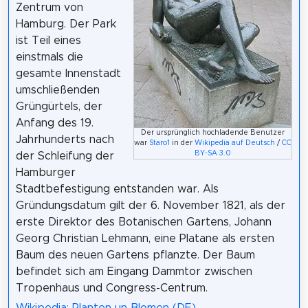
Zentrum von
Hamburg. Der Park
ist Teil eines
einstmals die
gesamte Innenstadt
umschließenden
Grüngürtels, der
Anfang des 19.
Der ursprünglich hochladende Benutzer
Jahrhunderts nach
war
Staro1
in der
Wikipedia auf Deutsch
/
CC
BY-SA 3.0
der Schleifung der
Hamburger
Stadtbefestigung entstanden war. Als
Gründungsdatum gilt der 6. November 1821, als der
erste Direktor des Botanischen Gartens, Johann
Georg Christian Lehmann, eine Platane als ersten
Baum des neuen Gartens pflanzte. Der Baum
befindet sich am Eingang Dammtor zwischen
Tropenhaus und Congress-Centrum.
Wikipedia: Planten un Blomen (DE)