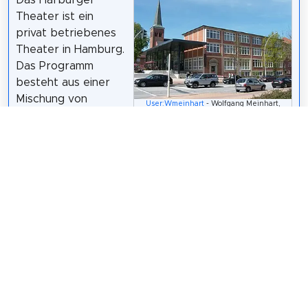
Das Harburger
Theater ist ein
privat betriebenes
Theater in Hamburg.
Das Programm
besteht aus einer
Mischung von
User:Wmeinhart
- Wolfgang Meinhart,
Klassikern,
Hamburg /
CC BY-SA 3.0
Komödien,
modernen Zeitstücken und Musicals. Der
Theatersaal befindet sich im Haupthaus des
Archäologischen Museums Hamburg (Helms-
Museums) am Museumsplatz in Harburg. Intendant
ist seit 2003 Axel Schneider, der auch das Altonaer
Theater und die Hamburger Kammerspiele leitet.
Wikipedia: Harburger Theater (DE)
,
Website