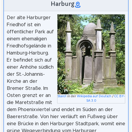
Harburg
Der alte Harburger
Friedhof ist ein
öffentlicher Park auf
einem ehemaligen
Friedhofsgelände in
Hamburg-Harburg.
Er befindet sich auf
einer Anhöhe südlich
der St.-Johannis-
Kirche an der
Bremer Straße. Im
Osten grenzt er an
Staro1
in der
Wikipedia auf Deutsch
/
CC BY-
SA 3.0
die Maretstraße mit
dem Phoenixviertel und endet im Süden an der
Baererstraße. Von hier verläuft ein Fußweg über
eine Brücke in den Harburger Stadtpark, womit eine
grüne Wegeverbindung vom Harburger