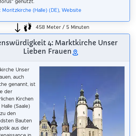
orus“ genutzt.
 Moritzkirche (Halle) (DE)
,
Website
458 Meter / 5 Minuten
nswürdigkeit 4: Marktkirche Unser
Lieben Frauen
kirche Unser
auen, auch
che genannt, ist
te der
rlichen Kirchen
 Halle (Saale)
 zu den
dsten Bauten
otik aus der
Renaissance in