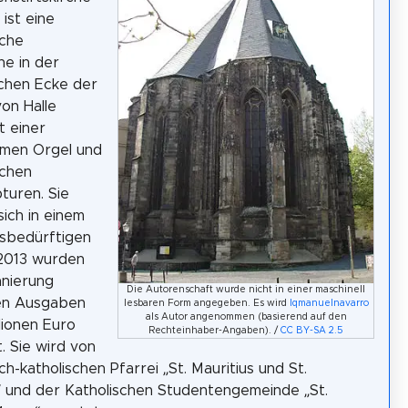
 ist eine
sche
he in der
chen Ecke der
von Halle
t einer
men Orgel und
schen
pturen. Sie
sich in einem
sbedürftigen
 2013 wurden
anierung
Die Autorenschaft wurde nicht in einer maschinell
en Ausgaben
lesbaren Form angegeben. Es wird
Iqmanuelnavarro
als Autor angenommen (basierend auf den
llionen Euro
Rechteinhaber-Angaben). /
CC BY-SA 2.5
. Sie wird von
h-katholischen Pfarrei „St. Mauritius und St.
“ und der Katholischen Studentengemeinde „St.