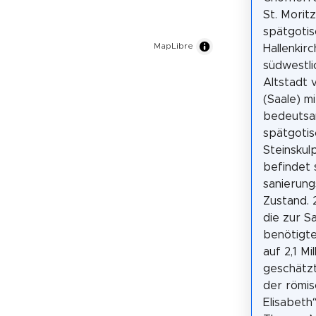
St. Moritz
spätgoti
MapLibre
Hallenkirc
südwestli
Altstadt 
(Saale) mi
bedeutsa
spätgoti
Steinskul
befindet 
sanierung
Zustand.
die zur S
benötigt
auf 2,1 Mi
geschätzt
der römisc
Elisabeth