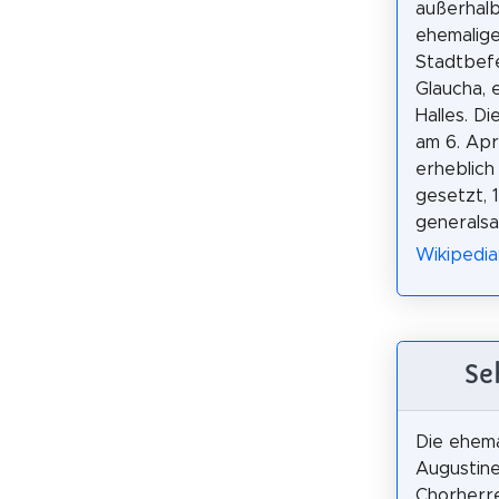
außerhal
ehemalig
Stadtbefe
Glaucha, 
Halles. D
am 6. Apr
erheblich
gesetzt, 
generalsa
Wikipedia
Se
Die ehema
Augustine
Chorherre