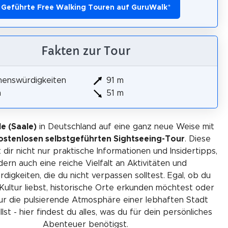
Geführte Free Walking Touren auf GuruWalk
*
Fakten zur Tour
henswürdigkeiten
91 m
m
51 m
le (Saale)
in Deutschland auf eine ganz neue Weise mit
ostenlosen selbstgeführten Sightseeing-Tour
. Diese
 dir nicht nur praktische Informationen und Insidertipps,
ern auch eine reiche Vielfalt an Aktivitäten und
igkeiten, die du nicht verpassen solltest. Egal, ob du
Kultur liebst, historische Orte erkunden möchtest oder
ur die pulsierende Atmosphäre einer lebhaften Stadt
lst - hier findest du alles, was du für dein persönliches
Abenteuer benötigst.