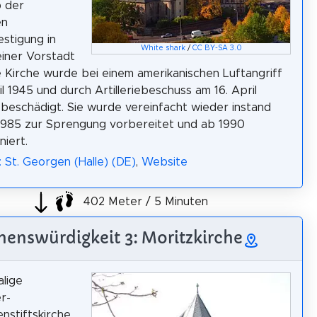
b der
en
stigung in
White shark
/
CC BY-SA 3.0
einer Vorstadt
ie Kirche wurde bei einem amerikanischen Luftangriff
il 1945 und durch Artilleriebeschuss am 16. April
 beschädigt. Sie wurde vereinfacht wieder instand
1985 zur Sprengung vorbereitet und ab 1990
niert.
: St. Georgen (Halle) (DE)
,
Website
402 Meter / 5 Minuten
henswürdigkeit 3: Moritzkirche
lige
r-
nstiftskirche