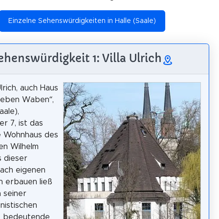
Einzelne Sehenswürdigkeiten in Halle (Saale)
ehenswürdigkeit 1: Villa Ulrich
Ulrich, auch Haus
sieben Waben“,
aale),
r 7, ist das
e Wohnhaus des
en Wilhelm
s dieser
nach eigenen
 erbauen ließ
n seiner
nistischen
e bedeutende