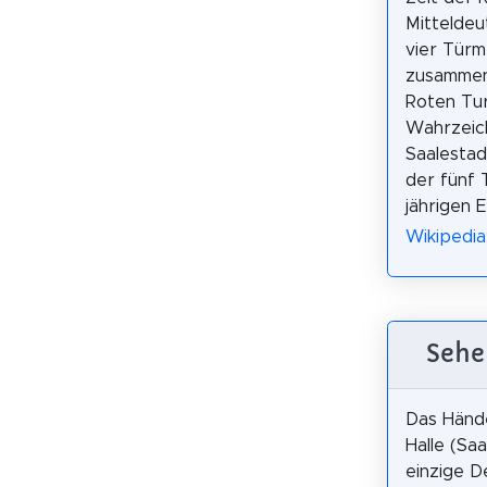
Mitteldeu
vier Türm
zusammen
Roten Tu
Wahrzeic
Saalestad
der fünf 
jährigen 
Wikipedia
Sehe
Das Hände
Halle (Saa
einzige D