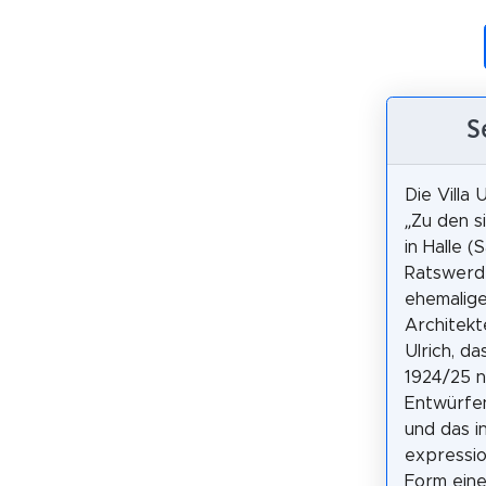
S
Die Villa 
„Zu den 
in Halle (S
Ratswerde
ehemalig
Architekt
Ulrich, da
1924/25 
Entwürfen
und das i
expressio
Form ein