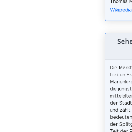
Thomas M
Wikipedia:
Sehe
Die Markt
Lieben Fr
Marienkir
die jüngs
mittelalte
der Stadt
und zählt
bedeuten
der Spätg
Zeit der 