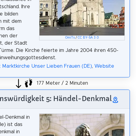
tschland. Ihre
e bilden
 mit dem
rm das
hen der
OmiTs
/
CC BY-SA 3.0
t, der Stadt
Türme. Die Kirche feierte im Jahre 2004 ihren 450-
Einweihungsgottesdienst.
: Marktkirche Unser Lieben Frauen (DE)
,
Website
177 Meter / 2 Minuten
nswürdigkeit 5: Händel-Denkmal
l-Denkmal in
le) ist das
enkmal in