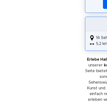
16 Se
5,2 k
Erlebe Hal
unserer
k
Seite bietet
sond
Sehenswürd
Kunst und 
einfach n
erleben wil