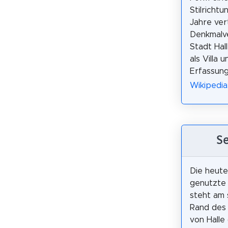
Stilricht
Jahre vert
Denkmalve
Stadt Hal
als Villa 
Erfassun
Wikipedia:
Se
Die heute 
genutzte
steht am 
Rand des
von Halle 