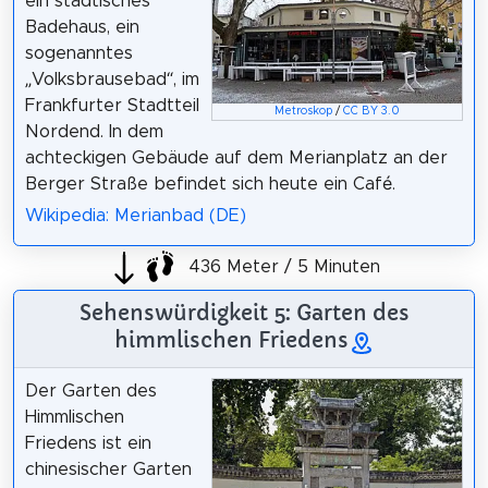
ein städtisches
Badehaus, ein
sogenanntes
„Volksbrausebad“, im
Frankfurter Stadtteil
Metroskop
/
CC BY 3.0
Nordend. In dem
achteckigen Gebäude auf dem Merianplatz an der
Berger Straße befindet sich heute ein Café.
Wikipedia: Merianbad (DE)
436 Meter / 5 Minuten
Sehenswürdigkeit 5: Garten des
himmlischen Friedens
Der Garten des
Himmlischen
Friedens ist ein
chinesischer Garten