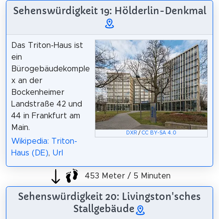
Sehenswürdigkeit 19: Hölderlin-Denkmal
Das Triton-Haus ist
ein
Bürogebäudekomple
x an der
Bockenheimer
Landstraße 42 und
44 in Frankfurt am
Main.
DXR
/
CC BY-SA 4.0
Wikipedia: Triton-
Haus (DE)
,
Url
453 Meter / 5 Minuten
Sehenswürdigkeit 20: Livingston'sches
Stallgebäude