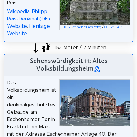
Reis.
Wikipedia: Philipp-
Reis-Denkmal (DE)
,
Website
,
Heritage
Dirk Schneider (ds-foto)
/
CC BY-SA 3.0
Website
153 Meter / 2 Minuten
Sehenswürdigkeit 11: Altes
Volksbildungsheim
Das
Volksbildungsheim ist
ein
denkmalgeschütztes
Gebäude am
Eschenheimer Tor in
Frankfurt am Main
mit der Adresse Eschenheimer Anlage 40. Der