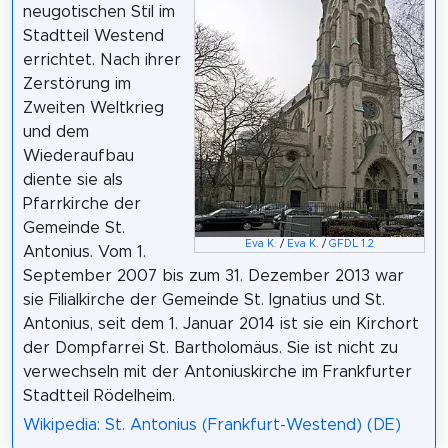
neugotischen Stil im
Stadtteil Westend
errichtet. Nach ihrer
Zerstörung im
Zweiten Weltkrieg
und dem
Wiederaufbau
diente sie als
Pfarrkirche der
Gemeinde St.
Eva K.
/
Eva K.
/
GFDL 1.2
Antonius. Vom 1.
September 2007 bis zum 31. Dezember 2013 war
sie Filialkirche der Gemeinde St. Ignatius und St.
Antonius, seit dem 1. Januar 2014 ist sie ein Kirchort
der Dompfarrei St. Bartholomäus. Sie ist nicht zu
verwechseln mit der Antoniuskirche im Frankfurter
Stadtteil Rödelheim.
Wikipedia: St. Antonius (Frankfurt-Westend) (DE)