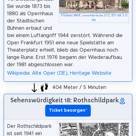
Sie wurde 1873 bis
1880 als Opernhaus
Thomas Wolf
,
/
CC BY-SA 3.0
www.foto-tw.de
der Städtischen
de
Bühnen erbaut und
bei einem Luftangriff 1944 zerstört. Während die
Oper Frankfurt 1951 eine neue Spielstätte am
Theaterplatz erhielt, blieb das Opernhaus noch
lange Ruine. Erst 1976 begann der Wiederaufbau,
der 1981 abgeschlossen war.
Wikipedia: Alte Oper (DE)
,
Heritage Website
404 Meter / 5 Minuten
Sehenswürdigkeit 18: Rothschildpark
Ticket besorgen
*
Der Rothschildpark
ist seit 1941 ein