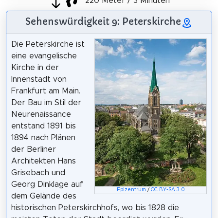
220 Meter / 3 Minuten
Sehenswürdigkeit 9: Peterskirche
Die Peterskirche ist
eine evangelische
Kirche in der
Innenstadt von
Frankfurt am Main.
Der Bau im Stil der
Neurenaissance
entstand 1891 bis
1894 nach Plänen
der Berliner
Architekten Hans
Grisebach und
Georg Dinklage auf
Epizentrum
/
CC BY-SA 3.0
dem Gelände des
historischen Peterskirchhofs, wo bis 1828 die