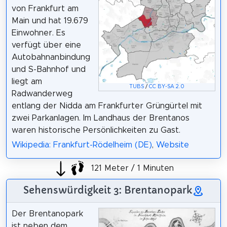
von Frankfurt am
Main und hat 19.679
Einwohner. Es
verfügt über eine
Autobahnanbindung
und S-Bahnhof und
liegt am
TUBS
/
CC BY-SA 2.0
Radwanderweg
entlang der Nidda am Frankfurter Grüngürtel mit
zwei Parkanlagen. Im Landhaus der Brentanos
waren historische Persönlichkeiten zu Gast.
Wikipedia: Frankfurt-Rödelheim (DE)
,
Website
121 Meter / 1 Minuten
Sehenswürdigkeit 3: Brentanopark
Der Brentanopark
ist neben dem