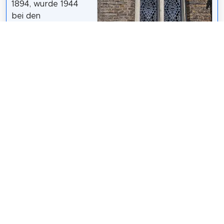
1894, wurde 1944
bei den
Luftangriffen auf
Frankfurt am Main
durch
Fliegerbomben
weitgehend zerstört und nach dem Zweiten
Weltkrieg wiederaufgebaut. Seit dem 1. Januar 2017
gehört die Kirche zur Pfarrei Sankt Marien
Frankfurt am Main.
Wikipedia: Antoniuskirche (Rödelheim) (DE)
Teilen
Weitersagen! Teile diese Seite mit deinen
Freunden und deiner Familie.