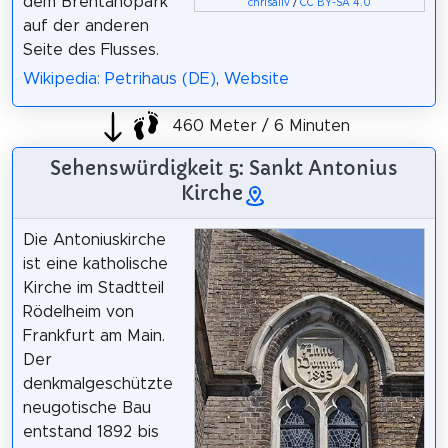
dem Brentanopark
chrisaliv
/
CC BY-SA 4.0
auf der anderen
Seite des Flusses.
Wikipedia: Petrihaus (DE)
,
Website
460 Meter / 6 Minuten
Sehenswürdigkeit 5: Sankt Antonius
Kirche
Die Antoniuskirche
ist eine katholische
Kirche im Stadtteil
Rödelheim von
Frankfurt am Main.
Der
denkmalgeschützte
neugotische Bau
entstand 1892 bis