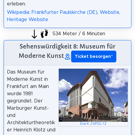
erleben.
Wikipedia: Frankfurter Paulskirche (DE)
,
Website
,
Heritage Website
534 Meter / 6 Minuten
Sehenswürdigkeit 8: Museum für
Moderne Kunst
Ticket besorgen
*
Das Museum für
Moderne Kunst in
Frankfurt am Main
wurde 1981
gegründet. Der
Marburger Kunst-
und
Architekturtheoretik
Eva K.
/
GFDL 1.2
er Heinrich Klotz und