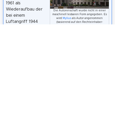
1961 als
Wiederaufbau der
Die Autorenschaft wurde nicht in einer
maschinell lesbaren Form angegeben. Es
bei einem
wird
Mylius
als Autor angenommen
Luftangriff 1944
(basierend auf den Rechteinhaber-
Angaben). /
CC BY-SA 3.0
zerstörten
spätgotischen Hallenkirche des Dominikanerklosters
eingeweiht. Das Dominikanerkloster ist Sitz des
evangelischen Stadtdekanats Frankfurt am Main und
des evangelischen Regionalverbandes, eines
Zusammenschlusses aller evangelischen Gemeinden
Frankfurts.
Wikipedia: Heiliggeistkirche (Frankfurt am Main)
(DE)
,
Heritage Website
Teilen
Weitersagen! Teile diese Seite mit deinen