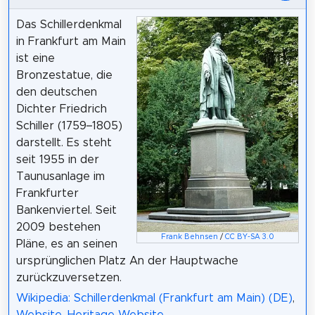
Das Schillerdenkmal
in Frankfurt am Main
ist eine
Bronzestatue, die
den deutschen
Dichter Friedrich
Schiller (1759–1805)
darstellt. Es steht
seit 1955 in der
Taunusanlage im
Frankfurter
Bankenviertel. Seit
2009 bestehen
Frank Behnsen
/
CC BY-SA 3.0
Pläne, es an seinen
ursprünglichen Platz An der Hauptwache
zurückzuversetzen.
Wikipedia: Schillerdenkmal (Frankfurt am Main) (DE)
,
Website
,
Heritage Website