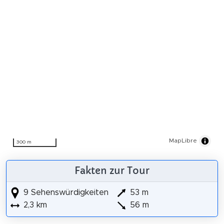
MapLibre
300 m
Fakten zur Tour
9 Sehenswürdigkeiten
53 m
2,3 km
56 m