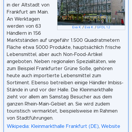
in der Altstadt von
Frankfurt am Main.
An Werktagen
werden von 63
Eva K.
/
Eva K.
/
GFDL 1.2
Händlern in 156
Marktständen auf ungefähr 1.500 Quadratmetern
Fläche etwa 5000 Produkte, hauptsächlich frische
Lebensmittel, aber auch Non-Food-Artikel
angeboten. Neben regionalen Spezialitäten, wie
zum Beispiel Frankfurter Grüne Soße, gehören
heute auch importierte Lebensmittel zum
Sortiment. Ebenso betreiben einige Händler Imbiss-
Stände in und vor der Halle. Die Kleinmarkthalle
zieht vor allem am Samstag Besucher aus dem
ganzen Rhein-Main-Gebiet an. Sie wird zudem
touristisch vermarktet, beispielsweise im Rahmen
von Stadtführungen.
Wikipedia: Kleinmarkthalle Frankfurt (DE)
,
Website