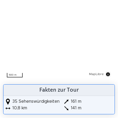
MapLibre
500 m
Fakten zur Tour
35 Sehenswürdigkeiten
161 m
10,8 km
141 m