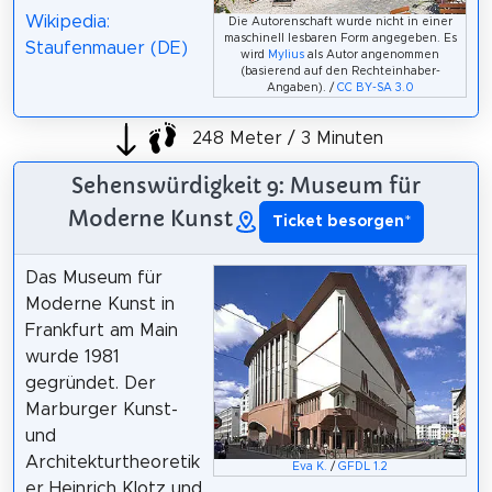
Wikipedia:
Die Autorenschaft wurde nicht in einer
maschinell lesbaren Form angegeben. Es
Staufenmauer (DE)
wird
Mylius
als Autor angenommen
(basierend auf den Rechteinhaber-
Angaben). /
CC BY-SA 3.0
248 Meter / 3 Minuten
Sehenswürdigkeit 9: Museum für
Moderne Kunst
Ticket besorgen
*
Das Museum für
Moderne Kunst in
Frankfurt am Main
wurde 1981
gegründet. Der
Marburger Kunst-
und
Architekturtheoretik
Eva K.
/
GFDL 1.2
er Heinrich Klotz und