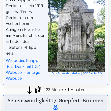
Denkmal ist ein 1919
geschaffenes
Denkmal in der
Eschenheimer
Anlage in Frankfurt
am Main. Es ehrt den
Erfinder des
Telefons Philipp
Reis.
Wikipedia: Philipp-
Reis-Denkmal (DE)
,
Website
,
Heritage
Dirk Schneider (ds-foto)
/
CC BY-SA 3.0
Website
123 Meter / 1 Minuten
Sehenswürdigkeit 17: Goepfert-Brunnen