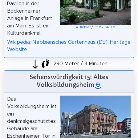
Pavillon in der
Bockenheimer
Anlage in Frankfurt
am Main. Es ist ein
A. Köhler
/
CC BY-SA 3.0
Kulturdenkmal.
Wikipedia: Nebbiensches Gartenhaus (DE)
,
Heritage
Website
290 Meter / 3 Minuten
Sehenswürdigkeit 15: Altes
Volksbildungsheim
Das
Volksbildungsheim ist
ein
denkmalgeschütztes
Gebäude am
Eschenheimer Tor in