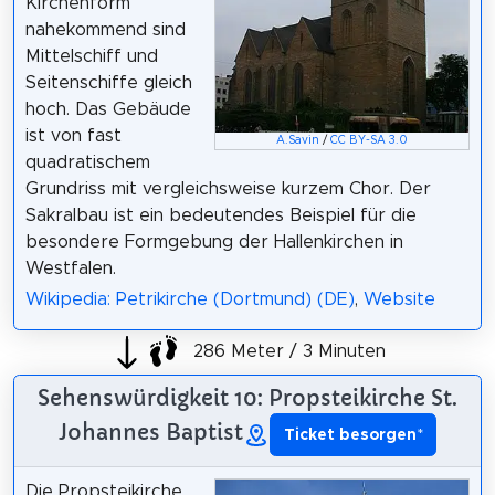
Kirchenform
nahekommend sind
Mittelschiff und
Seitenschiffe gleich
hoch. Das Gebäude
ist von fast
A.Savin
/
CC BY-SA 3.0
quadratischem
Grundriss mit vergleichsweise kurzem Chor. Der
Sakralbau ist ein bedeutendes Beispiel für die
besondere Formgebung der Hallenkirchen in
Westfalen.
Wikipedia: Petrikirche (Dortmund) (DE)
,
Website
286 Meter / 3 Minuten
Sehenswürdigkeit 10: Propsteikirche St.
Johannes Baptist
Ticket besorgen
*
Die Propsteikirche