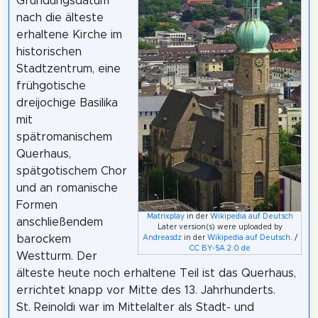
Gründungsdatum
nach die älteste
erhaltene Kirche im
historischen
Stadtzentrum, eine
frühgotische
dreijochige Basilika
mit
spätromanischem
Querhaus,
spätgotischem Chor
und an romanische
Formen
Matrixplay
in der
Wikipedia auf Deutsch
anschließendem
Later version(s) were uploaded by
barockem
Andreasdz
in der
Wikipedia auf Deutsch
. /
CC BY-SA 2.0 de
Westturm. Der
älteste heute noch erhaltene Teil ist das Querhaus,
errichtet knapp vor Mitte des 13. Jahrhunderts.
St. Reinoldi war im Mittelalter als Stadt- und