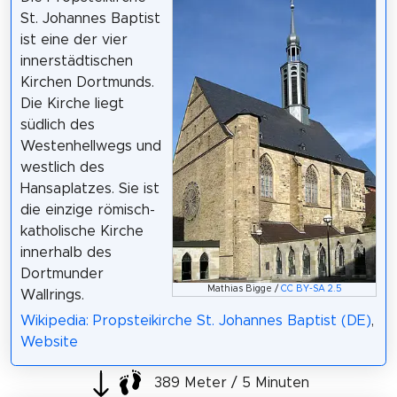
St. Johannes Baptist
ist eine der vier
innerstädtischen
Kirchen Dortmunds.
Die Kirche liegt
südlich des
Westenhellwegs und
westlich des
Hansaplatzes. Sie ist
die einzige römisch-
katholische Kirche
innerhalb des
Dortmunder
Mathias Bigge /
CC BY-SA 2.5
Wallrings.
Wikipedia: Propsteikirche St. Johannes Baptist (DE)
,
Website
389 Meter / 5 Minuten