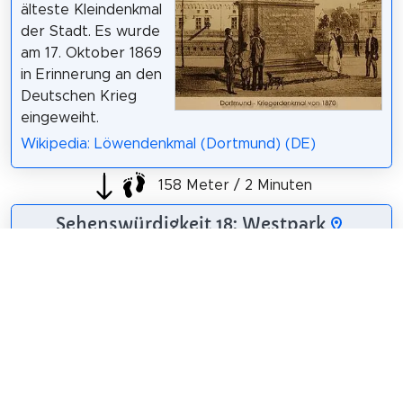
älteste Kleindenkmal
der Stadt. Es wurde
am 17. Oktober 1869
in Erinnerung an den
Deutschen Krieg
eingeweiht.
Wikipedia: Löwendenkmal (Dortmund) (DE)
158 Meter / 2 Minuten
Sehenswürdigkeit 18: Westpark
Der Westpark ist
eine Grünanlage in
der westlichen
Innenstadt von
Dortmund.
Wikipedia: Westpark
(Dortmund) (DE)