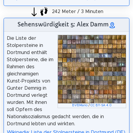
242 Meter / 3 Minuten
Sehenswürdigkeit 5: Alex Damm
Die Liste der
Stolpersteine in
Dortmund enthält
Stolpersteine, die im
Rahmen des
gleichnamigen
Kunst-Projekts von
Gunter Demnig in
Dortmund verlegt
wurden. Mit ihnen
BVBMario
/
CC BY-SA 4.0
soll Opfern des
Nationalsozialismus gedacht werden, die in
Dortmund lebten und wirkten.
Wikipedia: Liste der Stolpersteine in Dortmund (DE)