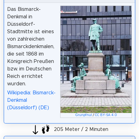
Das Bismarck-
Denkmal in
Düsseldorf-
Stadtmitte ist eines
von zahlreichen
Bismarckdenkmalen,
die seit 1868 im
Königreich Preußen
bzw. im Deutschen
Reich errichtet
wurden.
Wikipedia: Bismarck-
Denkmal
(Düsseldorf) (DE)
Grunpfnul
/
CC BY-SA 4.0
205 Meter / 2 Minuten