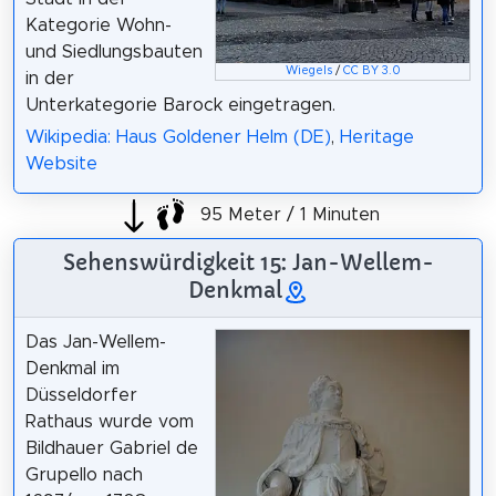
Kategorie Wohn-
und Siedlungsbauten
Wiegels
/
CC BY 3.0
in der
Unterkategorie Barock eingetragen.
Wikipedia: Haus Goldener Helm (DE)
,
Heritage
Website
95 Meter / 1 Minuten
Sehenswürdigkeit 15: Jan-Wellem-
Denkmal
Das Jan-Wellem-
Denkmal im
Düsseldorfer
Rathaus wurde vom
Bildhauer Gabriel de
Grupello nach