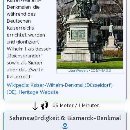
Kaiser-Wilhelm-
Denkmalen, die
während des
Deutschen
Kaiserreichs
errichtet wurden
und glorifiziert
Wilhelm I. als dessen
„Reichsgründer“
sowie als Sieger
über das Zweite
Jörg Wiegels
/
CC BY-SA 3.0
Kaiserreich.
Wikipedia: Kaiser-Wilhelm-Denkmal (Düsseldorf)
(DE)
,
Heritage Website
65 Meter / 1 Minuten
Sehenswürdigkeit 6: Bismarck-Denkmal