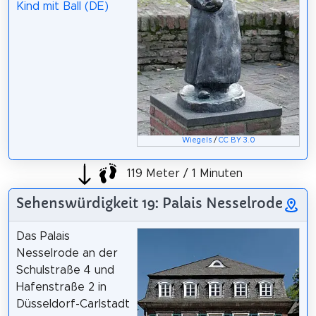
Kind mit Ball (DE)
Wiegels
/
CC BY 3.0
119 Meter / 1 Minuten
Sehenswürdigkeit 19: Palais Nesselrode
Das Palais
Nesselrode an der
Schulstraße 4 und
Hafenstraße 2 in
Düsseldorf-Carlstadt