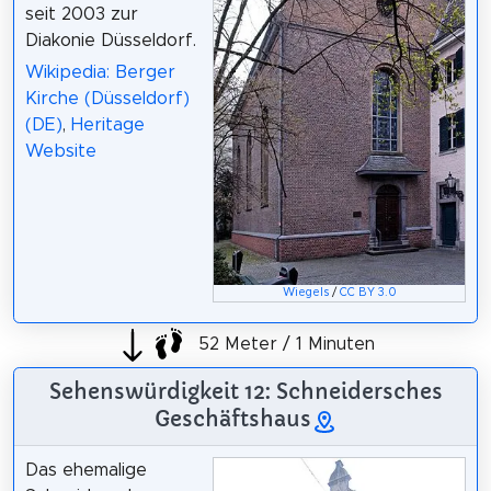
seit 2003 zur
Diakonie Düsseldorf.
Wikipedia: Berger
Kirche (Düsseldorf)
(DE)
,
Heritage
Website
Wiegels
/
CC BY 3.0
52 Meter / 1 Minuten
Sehenswürdigkeit 12: Schneidersches
Geschäftshaus
Das ehemalige