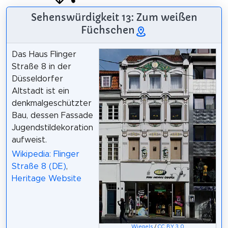
Sehenswürdigkeit 13: Zum weißen
Füchschen
Das Haus Flinger
Straße 8 in der
Düsseldorfer
Altstadt ist ein
denkmalgeschützter
Bau, dessen Fassade
Jugendstildekoration
aufweist.
Wikipedia: Flinger
Straße 8 (DE)
,
Heritage Website
Wiegels
/
CC BY 3.0