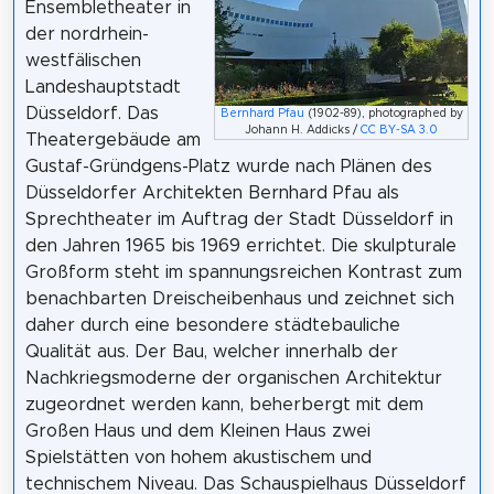
Ensembletheater in
der nordrhein-
westfälischen
Landeshauptstadt
Düsseldorf. Das
Bernhard Pfau
(1902-89), photographed by
Johann H. Addicks /
CC BY-SA 3.0
Theatergebäude am
Gustaf-Gründgens-Platz wurde nach Plänen des
Düsseldorfer Architekten Bernhard Pfau als
Sprechtheater im Auftrag der Stadt Düsseldorf in
den Jahren 1965 bis 1969 errichtet. Die skulpturale
Großform steht im spannungsreichen Kontrast zum
benachbarten Dreischeibenhaus und zeichnet sich
daher durch eine besondere städtebauliche
Qualität aus. Der Bau, welcher innerhalb der
Nachkriegsmoderne der organischen Architektur
zugeordnet werden kann, beherbergt mit dem
Großen Haus und dem Kleinen Haus zwei
Spielstätten von hohem akustischem und
technischem Niveau. Das Schauspielhaus Düsseldorf