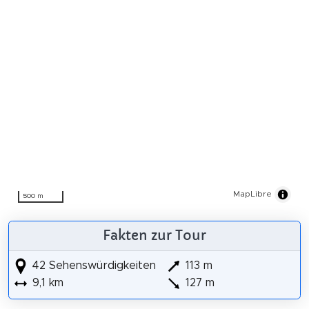
MapLibre
500 m
Fakten zur Tour
42 Sehenswürdigkeiten
113 m
9,1 km
127 m