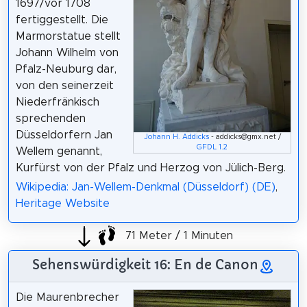
1697/vor 1708
fertiggestellt. Die
Marmorstatue stellt
Johann Wilhelm von
Pfalz-Neuburg dar,
von den seinerzeit
Niederfränkisch
sprechenden
Düsseldorfern Jan
Johann H. Addicks
- addicks@gmx.net /
GFDL 1.2
Wellem genannt,
Kurfürst von der Pfalz und Herzog von Jülich-Berg.
Wikipedia: Jan-Wellem-Denkmal (Düsseldorf) (DE)
,
Heritage Website
71 Meter / 1 Minuten
Sehenswürdigkeit 16: En de Canon
Die Maurenbrecher