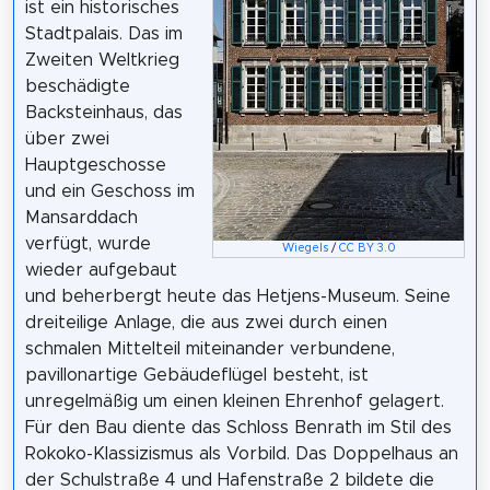
ist ein historisches
Stadtpalais. Das im
Zweiten Weltkrieg
beschädigte
Backsteinhaus, das
über zwei
Hauptgeschosse
und ein Geschoss im
Mansarddach
verfügt, wurde
Wiegels
/
CC BY 3.0
wieder aufgebaut
und beherbergt heute das Hetjens-Museum. Seine
dreiteilige Anlage, die aus zwei durch einen
schmalen Mittelteil miteinander verbundene,
pavillonartige Gebäudeflügel besteht, ist
unregelmäßig um einen kleinen Ehrenhof gelagert.
Für den Bau diente das Schloss Benrath im Stil des
Rokoko-Klassizismus als Vorbild. Das Doppelhaus an
der Schulstraße 4 und Hafenstraße 2 bildete die