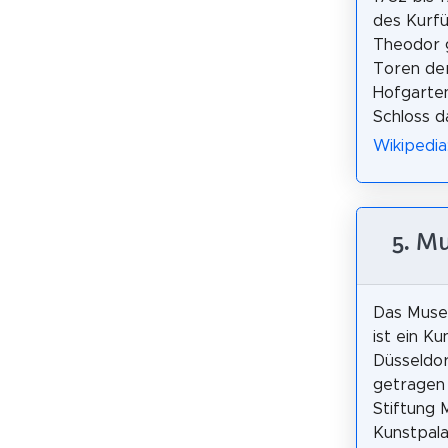
des Kurfü
Theodor g
Toren der
Hofgarten
Schloss d
Wikipedia
5. M
Das Muse
ist ein K
Düsseldor
getragen
Stiftung
Kunstpala