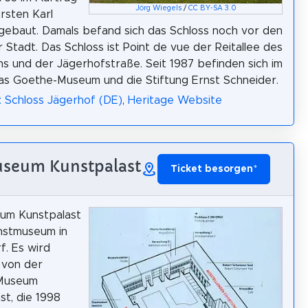
Jörg Wiegels
/
CC BY-SA 3.0
rsten Karl
ebaut. Damals befand sich das Schloss noch vor den
 Stadt. Das Schloss ist Point de vue der Reitallee des
s und der Jägerhofstraße. Seit 1987 befinden sich im
as Goethe-Museum und die Stiftung Ernst Schneider.
: Schloss Jägerhof (DE)
,
Heritage Website
useum Kunstpalast
Ticket besorgen
*
um Kunstpalast
unstmuseum in
f. Es wird
 von der
 Museum
st, die 1998