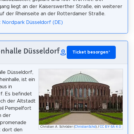
ang liegt an der Kaiserswerther Straße, ein weiterer
uf der Rheinseite an der Rotterdamer Straße.
: Nordpark Düsseldorf (DE)
onhalle Düsseldorf
Ticket besorgen
*
lle Düsseldorf,
einhalle, ist ein
us in
f. Es befindet
ich der Altstadt
eil Pempelfort
n der
rpromenade
Christian A. Schröder (
ChristianSchd
) /
CC BY-SA 4.0
t dort den