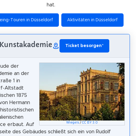
hat.
eing-Touren in Düsseldorf
Aktivitäten in Düsseldorf
. Kunstakademie
Ticket besorgen
*
ude der
demie an der
traße 1 in
f-Altstadt
ischen 1875
 von Hermann
 historistischen
talienischen
Wiegels
/
CC BY 3.0
ce erbaut. Auf
seite des Gebäudes schließt sich ein von Rudolf