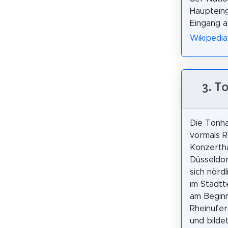
Haupteing
Eingang a
Wikipedia
3. T
Die Tonha
vormals Rh
Konzertha
Düsseldor
sich nördl
im Stadtt
am Begin
Rheinufe
und bilde