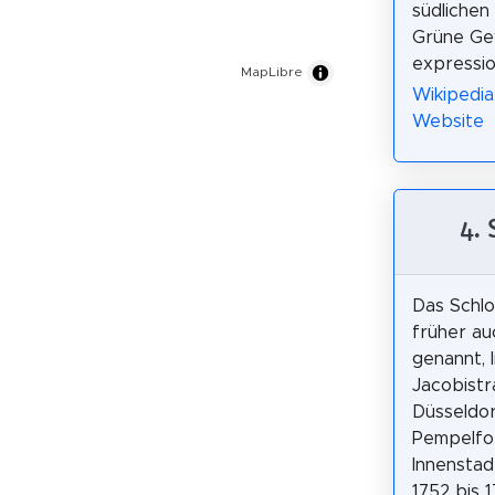
südlichen
Grüne Gew
expressio
MapLibre
Wikipedia
Website
4.
Das Schlo
früher au
genannt, 
Jacobistr
Düsseldor
Pempelfor
Innenstad
1752 bis 