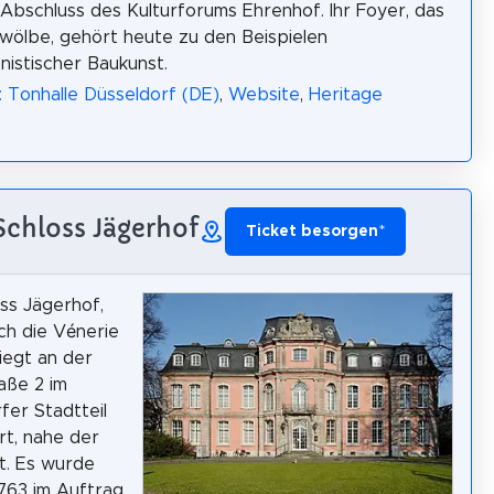
 Abschluss des Kulturforums Ehrenhof. Ihr Foyer, das
ölbe, gehört heute zu den Beispielen
nistischer Baukunst.
: Tonhalle Düsseldorf (DE)
,
Website
,
Heritage
 Schloss Jägerhof
Ticket besorgen
*
ss Jägerhof,
ch die Vénerie
liegt an der
aße 2 im
fer Stadtteil
t, nahe der
t. Es wurde
1763 im Auftrag