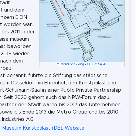
tadt
rf und dem
onzern E.ON
t worden war.
bis 2011 in der
eise museum
ast beworben,
 2018 wieder
 nach dem
Raimond Spekking
/
CC BY-SA 4.0
rbau
st benannt, führte die Stiftung das städtische
um Düsseldorf im Ehrenhof, den Kunstpalast und
t-Schumann-Saal in einer Public Private Partnership
. Seit 2020 gehört auch das NRW-Forum dazu.
partner der Stadt waren bis 2017 das Unternehmen
owie bis Ende 2013 die Metro Group und bis 2010
k Industries AG.
: Museum Kunstpalast (DE)
,
Website