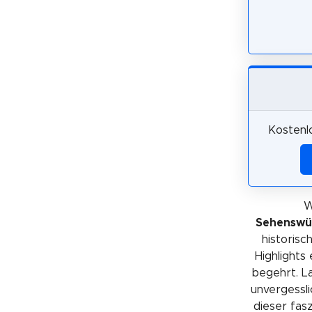
Kostenl
W
Sehenswür
historis
Highlights
begehrt. La
unvergessli
dieser fas