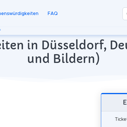
henswürdigkeiten
FAQ
f
ten in Düsseldorf, De
und Bildern)
E
Ticke