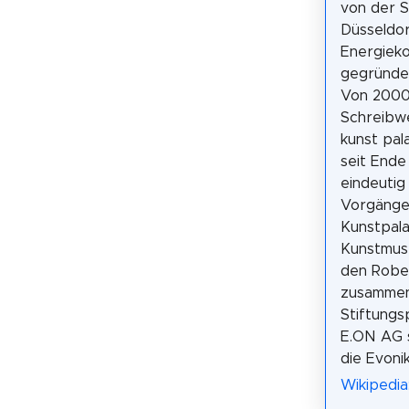
von der S
Düsseldo
Energiek
gegründe
Von 2000 
Schreibw
kunst pal
seit Ende
eindeutig
Vorgänge
Kunstpala
Kunstmuse
den Rober
zusammen
Stiftungs
E.ON AG s
die Evoni
Wikipedia