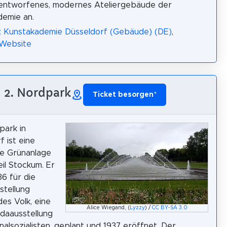
entworfenes, modernes Ateliergebäude der
demie an.
: Kunstakademie Düsseldorf (Gebäude) (DE)
,
 Website
2. Nordpark
Ticket besorgen
*
park in
f ist eine
he Grünanlage
eil Stockum. Er
6 für die
stellung
es Volk, eine
Alice Wiegand, (
Lyzzy
) /
CC BY-SA 3.0
daausstellung
nalsozialisten, geplant und 1937 eröffnet. Der