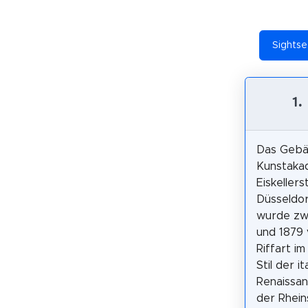
Sightse
1
Das Gebä
Kunstaka
Eiskellers
Düsseldor
wurde zw
und 1879
Riffart im
Stil der i
Renaissan
der Rhein