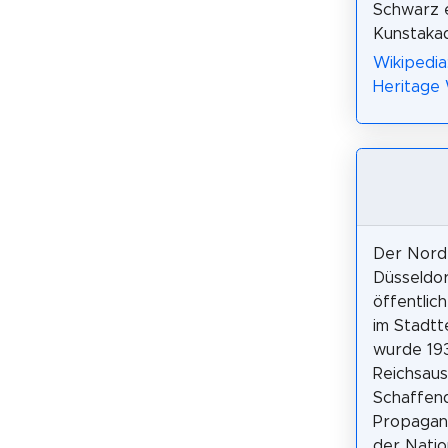
Schwarz 
Kunstaka
Wikipedia
Heritage
Der Nord
Düsseldor
öffentlic
im Stadtt
wurde 193
Reichsaus
Schaffend
Propagan
der Natio