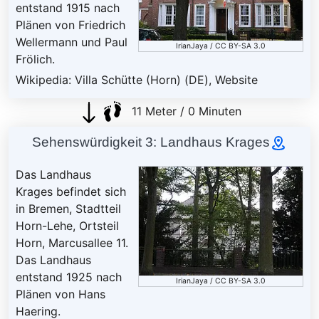
entstand 1915 nach
Plänen von Friedrich
Wellermann und Paul
IrianJaya
/
CC BY-SA 3.0
Frölich.
Wikipedia: Villa Schütte (Horn) (DE)
,
Website
11 Meter / 0 Minuten
Sehenswürdigkeit 3: Landhaus Krages
Das Landhaus
Krages befindet sich
in Bremen, Stadtteil
Horn-Lehe, Ortsteil
Horn, Marcusallee 11.
Das Landhaus
entstand 1925 nach
IrianJaya
/
CC BY-SA 3.0
Plänen von Hans
Haering.