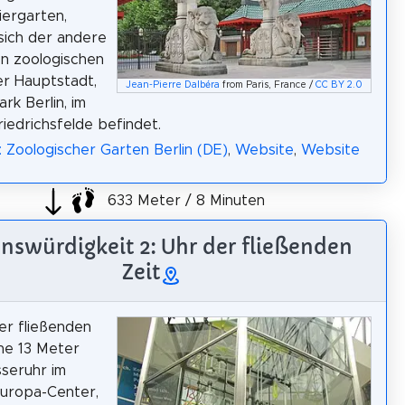
iergarten,
sich der andere
n zoologischen
r Hauptstadt,
Jean-Pierre Dalbéra
from Paris, France /
CC BY 2.0
rk Berlin, im
riedrichsfelde befindet.
: Zoologischer Garten Berlin (DE)
,
Website
,
Website
633 Meter / 8 Minuten
nswürdigkeit 2: Uhr der fließenden
Zeit
er fließenden
ine 13 Meter
seruhr im
Europa-Center,