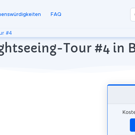
henswürdigkeiten
FAQ
ur #4
ghtseeing-Tour #4 in 
Koste