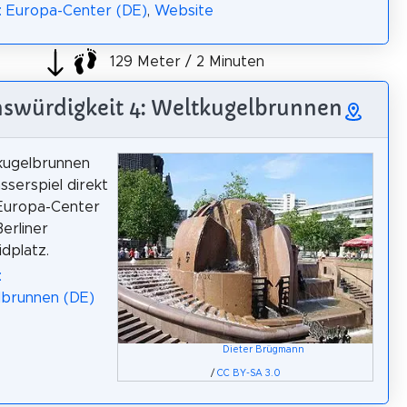
: Europa-Center (DE)
,
Website
129 Meter / 2 Minuten
swürdigkeit 4: Weltkugelbrunnen
kugelbrunnen
sserspiel direkt
Europa-Center
erliner
idplatz.
:
lbrunnen (DE)
Dieter Brügmann
/
CC BY-SA 3.0