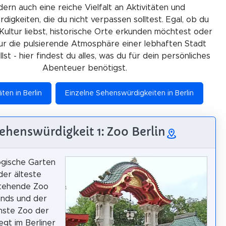
ern auch eine reiche Vielfalt an Aktivitäten und
igkeiten, die du nicht verpassen solltest. Egal, ob du
Kultur liebst, historische Orte erkunden möchtest oder
ur die pulsierende Atmosphäre einer lebhaften Stadt
lst - hier findest du alles, was du für dein persönliches
Abenteuer benötigst.
äten in Berlin
Einzelne Sehenswürdigkeiten in Berlin
ehenswürdigkeit 1: Zoo Berlin
ogische Garten
 der älteste
tehende Zoo
ands und der
hste Zoo der
iegt im Berliner