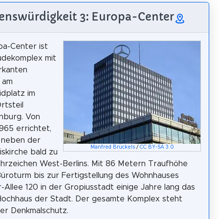
enswürdigkeit 3: Europa-Center
a-Center ist
udekomplex mit
rkanten
 am
idplatz im
rtsteil
nburg. Von
965 errichtet,
 neben der
Manfred Brückels
/
CC BY-SA 3.0
skirche bald zu
hrzeichen West-Berlins. Mit 86 Metern Traufhöhe
üroturm bis zur Fertigstellung des Wohnhauses
er-Allee 120 in der Gropiusstadt einige Jahre lang das
Hochhaus der Stadt. Der gesamte Komplex steht
er Denkmalschutz.