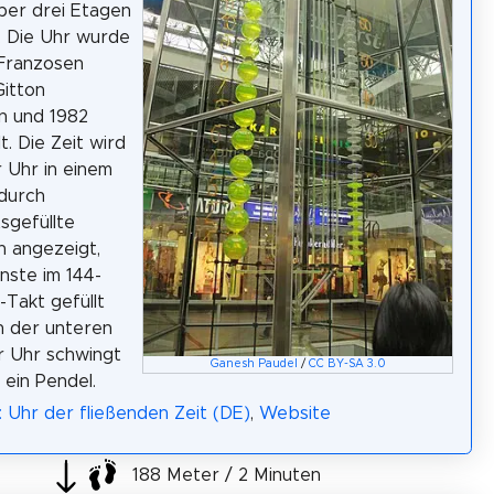
über drei Etagen
. Die Uhr wurde
Franzosen
itton
n und 1982
t. Die Zeit wird
r Uhr in einem
 durch
tsgefüllte
n angezeigt,
inste im 144-
Takt gefüllt
n der unteren
r Uhr schwingt
Ganesh Paudel
/
CC BY-SA 3.0
 ein Pendel.
: Uhr der fließenden Zeit (DE)
,
Website
188 Meter / 2 Minuten