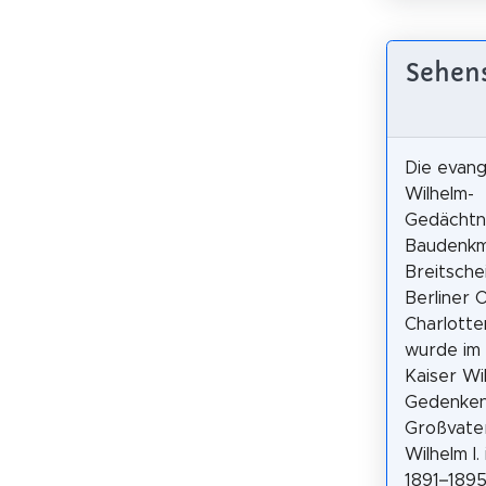
Sehens
Die evang
Wilhelm-
Gedächtni
Baudenkm
Breitsche
Berliner O
Charlotte
wurde im
Kaiser Wil
Gedenken
Großvater
Wilhelm I.
1891–1895