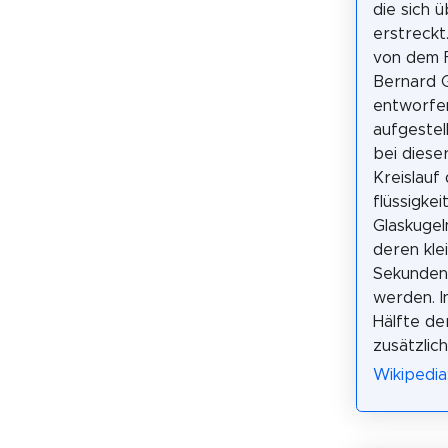
die sich 
erstreckt
von dem 
Bernard G
entworfe
aufgestell
bei diese
Kreislauf
flüssigkei
Glaskugel
deren kle
Sekunden-
werden. I
Hälfte de
zusätzlich
Wikipedia