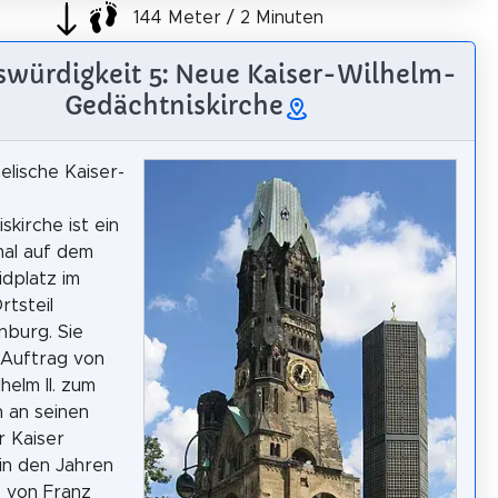
144 Meter / 2 Minuten
würdigkeit 5: Neue Kaiser-Wilhelm-
Gedächtniskirche
elische Kaiser-
skirche ist ein
al auf dem
idplatz im
rtsteil
nburg. Sie
 Auftrag von
helm II. zum
 an seinen
 Kaiser
 in den Jahren
 von Franz