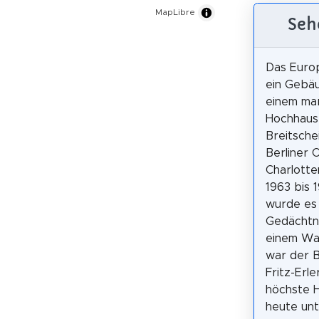
MapLibre
Seh
Das Europ
ein Gebä
einem ma
Hochhaus
Breitsche
Berliner O
Charlotte
1963 bis 1
wurde es
Gedächtni
einem Wa
war der B
Fritz-Erl
höchste 
heute unt