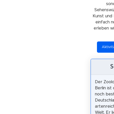
sond
Sehenswürd
Kunst und 
einfach n
erleben wil
Aktivit
S
Der Zool
Berlin ist
noch bes
Deutschl
artenreic
Welt. Er l