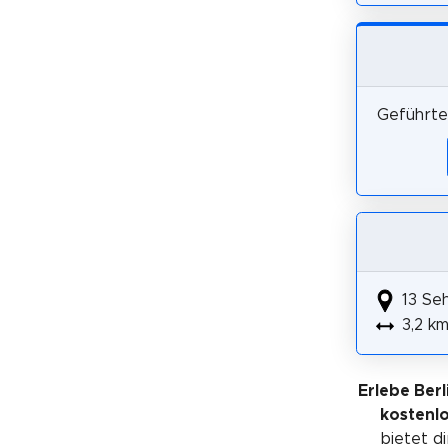
Geführte 
13 Se
3,2 k
Erlebe Berl
kostenl
bietet di