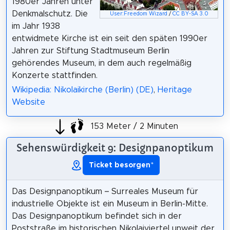
1980er Jahren unter
Denkmalschutz. Die
User:Freedom Wizard
/
CC BY-SA 3.0
im Jahr 1938
entwidmete Kirche ist ein seit den späten 1990er
Jahren zur Stiftung Stadtmuseum Berlin
gehörendes Museum, in dem auch regelmäßig
Konzerte stattfinden.
Wikipedia: Nikolaikirche (Berlin) (DE)
,
Heritage
Website
153 Meter / 2 Minuten
Sehenswürdigkeit 9: Designpanoptikum
Ticket besorgen
*
Das Designpanoptikum – Surreales Museum für
industrielle Objekte ist ein Museum in Berlin-Mitte.
Das Designpanoptikum befindet sich in der
Poststraße im historischen Nikolaiviertel unweit der