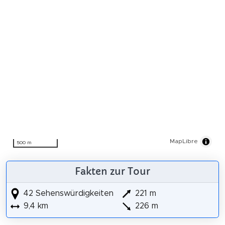
MapLibre
500 m
Fakten zur Tour
42 Sehenswürdigkeiten
221 m
9,4 km
226 m