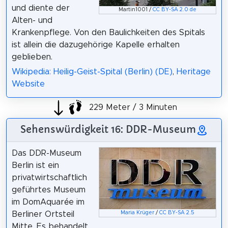
und diente der
Martin1001 /
CC BY-SA 2.0 de
Alten- und
Krankenpflege. Von den Baulichkeiten des Spitals
ist allein die dazugehörige Kapelle erhalten
geblieben.
Wikipedia: Heilig-Geist-Spital (Berlin) (DE)
,
Heritage
Website
229 Meter / 3 Minuten
Sehenswürdigkeit 16: DDR-Museum
Das DDR-Museum
Berlin ist ein
privatwirtschaftlich
geführtes Museum
im DomAquarée im
Berliner Ortsteil
Maria Krüger
/
CC BY-SA 2.5
Mitte. Es behandelt