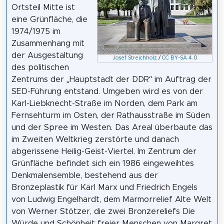
Ortsteil Mitte ist
eine Grünfläche, die
1974/1975 im
Zusammenhang mit
der Ausgestaltung
Josef Streichholz
/
CC BY-SA 4.0
des politischen
Zentrums der „Hauptstadt der DDR“ im Auftrag der
SED-Führung entstand. Umgeben wird es von der
Karl-Liebknecht-Straße im Norden, dem Park am
Fernsehturm im Osten, der Rathausstraße im Süden
und der Spree im Westen. Das Areal überbaute das
im Zweiten Weltkrieg zerstörte und danach
abgerissene Heilig-Geist-Viertel. Im Zentrum der
Grünfläche befindet sich ein 1986 eingeweihtes
Denkmalensemble, bestehend aus der
Bronzeplastik für Karl Marx und Friedrich Engels
von Ludwig Engelhardt, dem Marmorrelief Alte Welt
von Werner Stötzer, die zwei Bronzereliefs Die
Würde und Schönheit freier Menschen von Margret