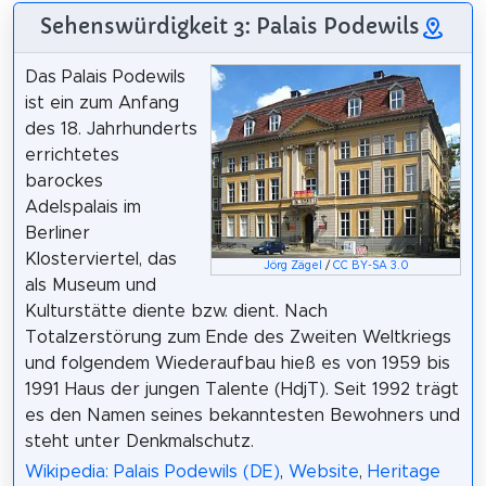
Sehenswürdigkeit 3: Palais Podewils
Das Palais Podewils
ist ein zum Anfang
des 18. Jahrhunderts
errichtetes
barockes
Adelspalais im
Berliner
Klosterviertel, das
Jörg Zägel
/
CC BY-SA 3.0
als Museum und
Kulturstätte diente bzw. dient. Nach
Totalzerstörung zum Ende des Zweiten Weltkriegs
und folgendem Wiederaufbau hieß es von 1959 bis
1991 Haus der jungen Talente (HdjT). Seit 1992 trägt
es den Namen seines bekanntesten Bewohners und
steht unter Denkmalschutz.
Wikipedia: Palais Podewils (DE)
,
Website
,
Heritage