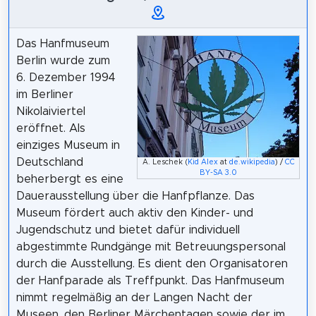
Das Hanfmuseum
Berlin wurde zum
6. Dezember 1994
im Berliner
Nikolaiviertel
eröffnet. Als
einziges Museum in
Deutschland
A. Leschek (
Kid Alex
at
de.wikipedia
) /
CC
BY-SA 3.0
beherbergt es eine
Dauerausstellung über die Hanfpflanze. Das
Museum fördert auch aktiv den Kinder- und
Jugendschutz und bietet dafür individuell
abgestimmte Rundgänge mit Betreuungspersonal
durch die Ausstellung. Es dient den Organisatoren
der Hanfparade als Treffpunkt. Das Hanfmuseum
nimmt regelmäßig an der Langen Nacht der
Museen, den Berliner Märchentagen sowie der im