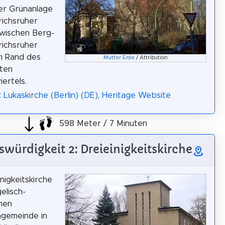
der Grünanlage
richsruher
zwischen Berg-
richsruher
m Rand des
Mutter Erde
/ Attribution
ten
iertels.
 Lukaskirche (Berlin) (DE)
,
Heritage Website
598 Meter / 7 Minuten
würdigkeit 2: Dreieinigkeitskirche
nigkeitskirche
elisch-
hen
ngemeinde in