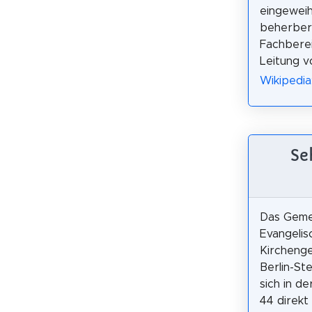
eingeweih
beherberg
Fachberei
Leitung v
Wikipedia
Se
Das Geme
Evangelis
Kirchenge
Berlin-Ste
sich in d
44 direkt