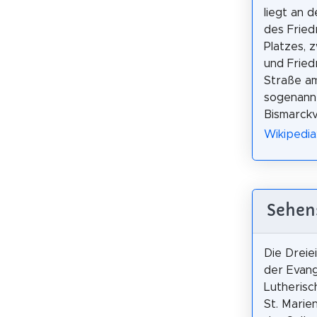
liegt an 
des Fried
Platzes, 
und Fried
Straße a
sogenann
Bismarckv
Wikipedia:
Sehens
Die Dreiei
der Evang
Lutherisc
St. Marie