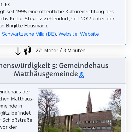
t. Es
t seit 1995 eine öffentliche Kultureinrichtung des
chs Kultur Steglitz-Zehlendorf, seit 2017 unter der
on Brigitte Hausmann.
: Schwartzsche Villa (DE)
,
Website
,
Website
271 Meter / 3 Minuten
henswürdigkeit 5: Gemeindehaus
Matthäusgemeinde
indehaus der
chen Matthäus-
meinde in
glitz befindet
er Schloßstraße
 vor der