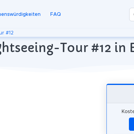
henswürdigkeiten
FAQ
ur #12
ghtseeing-Tour #12 in 
Koste