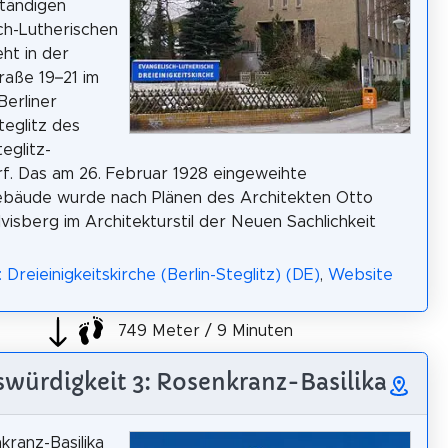
tändigen
ch-Lutherischen
eht in der
aße 19–21 im
Berliner
teglitz des
eglitz-
f. Das am 26. Februar 1928 eingeweihte
ebäude wurde nach Plänen des Architekten Otto
lvisberg im Architekturstil der Neuen Sachlichkeit
 Dreieinigkeitskirche (Berlin-Steglitz) (DE)
,
Website
749 Meter / 9 Minuten
würdigkeit 3: Rosenkranz-Basilika
kranz-Basilika