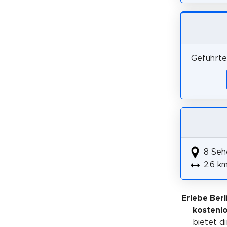
Geführte 
8 Seh
2,6 k
Erlebe Berl
kostenl
bietet di