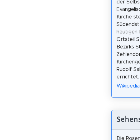
der Selbs
Evangelis
Kirche st
Südendstr
heutigen 
Ortsteil S
Bezirks St
Zehlendor
Kircheng
Rudolf Sa
errichtet.
Wikipedia:
Sehens
Die Rosen