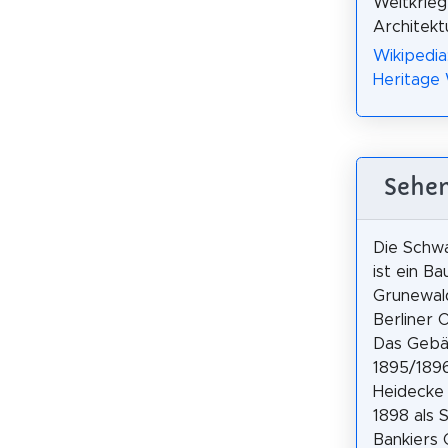
Weltkrieg
Architekt
Wikipedia:
Heritage
Sehen
Die Schwa
ist ein B
Grunewal
Berliner O
Das Gebä
1895/1896
Heidecke
1898 als 
Bankiers 