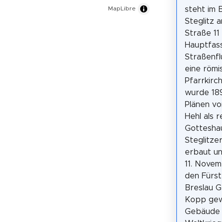
steht im B
MapLibre
Steglitz a
Straße 11
Hauptfass
Straßenflu
eine römi
Pfarrkirc
wurde 18
Plänen vo
Hehl als 
Gotteshau
Steglitze
erbaut u
11. Nove
den Fürst
Breslau G
Kopp gew
Gebäude 