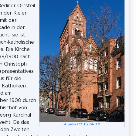
erliner Ortsteil
n der Kieler
 mit der
ade in der
cht; sie ist
sch-katholische
he. Die Kirche
99/1900 nach
n Christoph
repräsentatives
s für die
r Katholiken
nd am
mber 1900 durch
bischof von
eorg Kardinal
eiht. Da das
A.Savin
/
CC BY-SA 3.0
den Zweiten