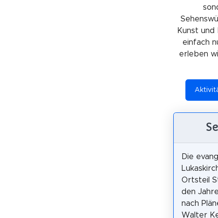
sond
Sehenswürd
Kunst und 
einfach n
erleben wil
Aktivit
Se
Die evang
Lukaskirc
Ortsteil S
den Jahre
nach Plän
Walter Ke