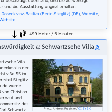
 unbeschädigt überstand, sind die aufwendige
ur und die Ausstattung original erhalten.
 Rosenkranz-Basilika (Berlin-Steglitz) (DE)
,
Website
,
 Website
499 Meter / 6 Minuten
swürdigkeit 4: Schwartzsche Villa
rtzsche Villa
audenkmal in der
dstraße 55 im
rtsteil Steglitz.
ude wurde
 von Christian
 erbaut und
Sommersitz des
Photo: Andreas Praefcke /
CC BY 3.0
Carl Schwartz