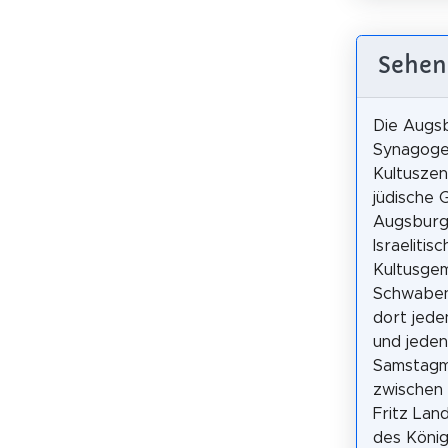
Sehen
Die Augs
Synagoge 
Kultuszen
jüdische 
Augsburg.
Israelitis
Kultusge
Schwabe
dort jede
und jeden
Samstagm
zwischen 
Fritz Lan
des König