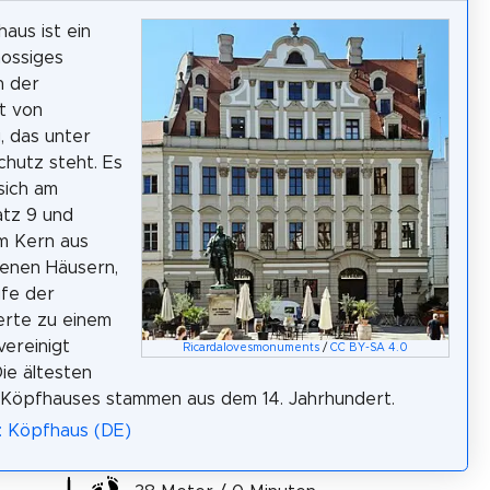
aus ist ein
ossiges
n der
t von
 das unter
hutz steht. Es
sich am
atz 9 und
m Kern aus
enen Häusern,
ufe der
erte zu einem
ereinigt
Ricardalovesmonuments
/
CC BY-SA 4.0
ie ältesten
 Köpfhauses stammen aus dem 14. Jahrhundert.
: Köpfhaus (DE)