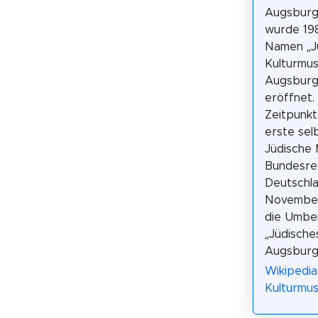
Augsbur
wurde 19
Namen „J
Kulturmu
Augsburg
eröffnet.
Zeitpunkt
erste sel
Jüdische 
Bundesre
Deutschla
November
die Umbe
„Jüdisch
Augsburg
Wikipedia
Kulturmu