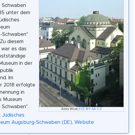
g Schwaben
85 unter dem
üdisches
seum
-Schwaben“
 Zu diesem
 war es das
bstständige
Museum in der
publik
nd. Im
 2018 erfolgte
nennung in
es Museum
 Schwaben“.
Alois Wüst /
CC BY-SA 3.0
: Jüdisches
seum Augsburg-Schwaben (DE)
,
Website