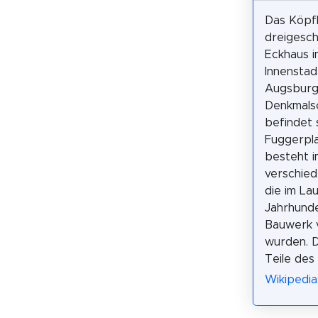
Das Köpfh
dreigesch
Eckhaus i
Innenstad
Augsburg,
Denkmalsc
befindet 
Fuggerpl
besteht i
verschied
die im La
Jahrhund
Bauwerk v
wurden. D
Teile des
Wikipedia