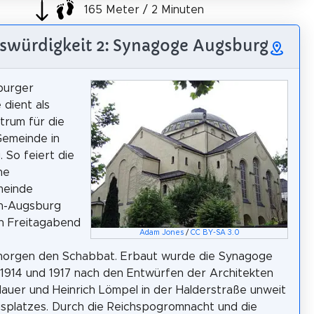
165 Meter / 2 Minuten
swürdigkeit 2: Synagoge Augsburg
burger
dient als
trum für die
Gemeinde in
 So feiert die
che
meinde
n-Augsburg
n Freitagabend
Adam Jones
/
CC BY-SA 3.0
orgen den Schabbat. Erbaut wurde die Synagoge
1914 und 1917 nach den Entwürfen der Architekten
dauer und Heinrich Lömpel in der Halderstraße unweit
splatzes. Durch die Reichspogromnacht und die