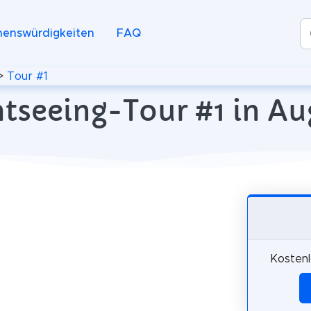
henswürdigkeiten
FAQ
>
Tour #1
htseeing-Tour #1 in A
Kostenl