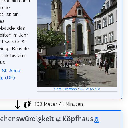
prachlich auch
irche
, ist ein
hes
ebäude, das
liten im Jahr
ut wurde. St.
inigt Baustile
otik bis zum
us.
: St. Anna
g) (DE)
,
Gerd Eichmann
/
CC BY-SA 4.0
103 Meter / 1 Minuten
ehenswürdigkeit 4: Köpfhaus