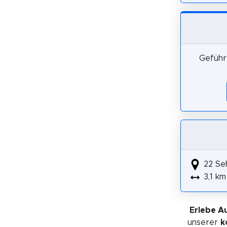
Geführ
22 Se
3,1 km
Erlebe A
unserer
k