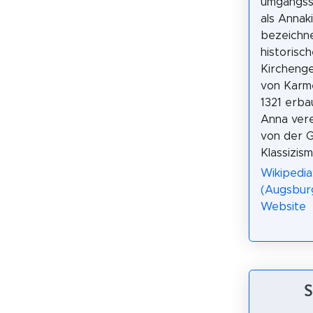
umgangss
als Annak
bezeichnet
historisc
Kircheng
von Karme
1321 erba
Anna vere
von der G
Klassizism
Wikipedia
(Augsbur
Website
S