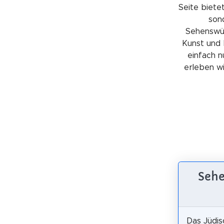
Seite bietet
sond
Sehenswürd
Kunst und 
einfach n
erleben wil
Sehe
Das Jüdi