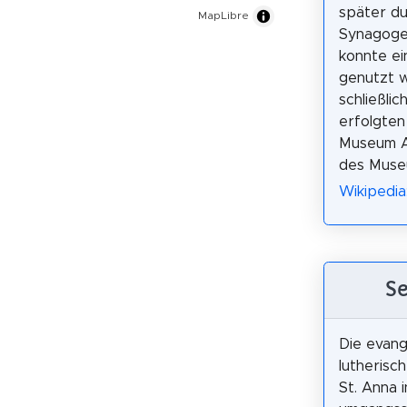
später du
MapLibre
Synagoge 
konnte ei
genutzt 
schließlic
erfolgten
Museum A
des Muse
Wikipedia
Se
Die evang
lutherisc
St. Anna 