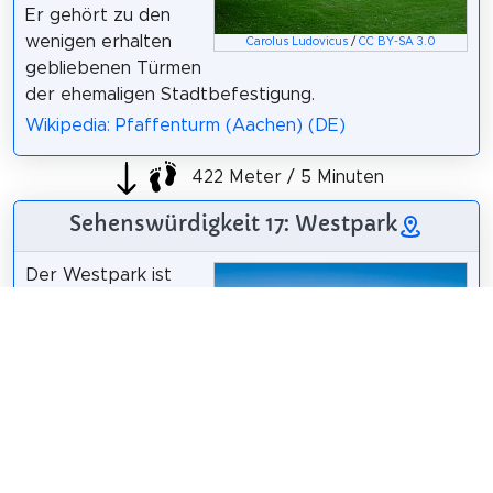
Er gehört zu den
wenigen erhalten
Carolus Ludovicus
/
CC BY-SA 3.0
gebliebenen Türmen
der ehemaligen Stadtbefestigung.
Wikipedia: Pfaffenturm (Aachen) (DE)
422 Meter / 5 Minuten
Sehenswürdigkeit 17: Westpark
Der Westpark ist
eine Parkanlage im
Westen Aachens,
eingegrenzt von der
Gartenstraße,
Welkenrather
Straße und Vaalser
Straße.
A.Savin
/
FAL
Wikipedia: Westpark