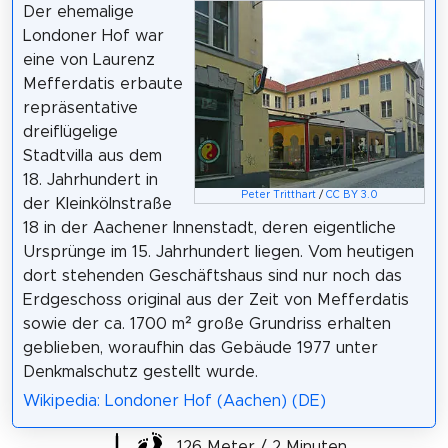
Der ehemalige
Londoner Hof war
eine von Laurenz
Mefferdatis erbaute
repräsentative
dreiflügelige
Stadtvilla aus dem
18. Jahrhundert in
Peter Tritthart
/
CC BY 3.0
der Kleinkölnstraße
18 in der Aachener Innenstadt, deren eigentliche
Ursprünge im 15. Jahrhundert liegen. Vom heutigen
dort stehenden Geschäftshaus sind nur noch das
Erdgeschoss original aus der Zeit von Mefferdatis
sowie der ca. 1700 m² große Grundriss erhalten
geblieben, woraufhin das Gebäude 1977 unter
Denkmalschutz gestellt wurde.
Wikipedia: Londoner Hof (Aachen) (DE)
126 Meter / 2 Minuten