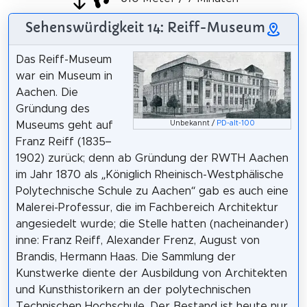
Sehenswürdigkeit 14: Reiff-Museum
Das Reiff-Museum
war ein Museum in
Aachen. Die
Gründung des
Unbekannt /
PD-alt-100
Museums geht auf
Franz Reiff (1835–
1902) zurück; denn ab Gründung der RWTH Aachen
im Jahr 1870 als „Königlich Rheinisch-Westphälische
Polytechnische Schule zu Aachen“ gab es auch eine
Malerei-Professur, die im Fachbereich Architektur
angesiedelt wurde; die Stelle hatten (nacheinander)
inne: Franz Reiff, Alexander Frenz, August von
Brandis, Hermann Haas. Die Sammlung der
Kunstwerke diente der Ausbildung von Architekten
und Kunsthistorikern an der polytechnischen
Technischen Hochschule. Der Bestand ist heute nur