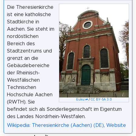
Die Theresienkirche
ist eine katholische
Stadtkirche in
Aachen. Sie steht im
nordöstlichen
Bereich des
Stadtzentrums und
grenzt an die
Gebäudebereiche
der Rheinisch-
Westfälischen
Technischen
Hochschule Aachen
Euku
:
⇄
/
CC BY-SA 3.0
(RWTH). Sie
befindet sich als Sonderliegenschaft im Eigentum
des Landes Nordrhein-Westfalen.
Wikipedia: Theresienkirche (Aachen) (DE)
,
Website