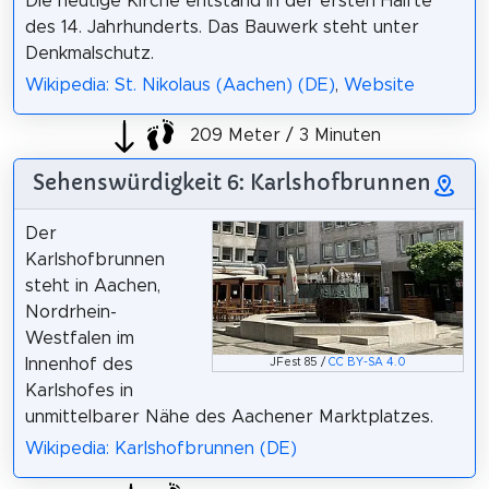
Die heutige Kirche entstand in der ersten Hälfte
des 14. Jahrhunderts. Das Bauwerk steht unter
Denkmalschutz.
Wikipedia: St. Nikolaus (Aachen) (DE)
,
Website
209 Meter / 3 Minuten
Sehenswürdigkeit 6: Karlshofbrunnen
Der
Karlshofbrunnen
steht in Aachen,
Nordrhein-
Westfalen im
Innenhof des
JFest 85 /
CC BY-SA 4.0
Karlshofes in
unmittelbarer Nähe des Aachener Marktplatzes.
Wikipedia: Karlshofbrunnen (DE)