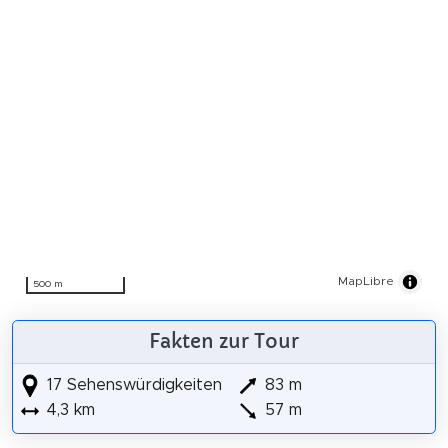
MapLibre
500 m
Fakten zur Tour
17 Sehenswürdigkeiten
83 m
4,3 km
57 m