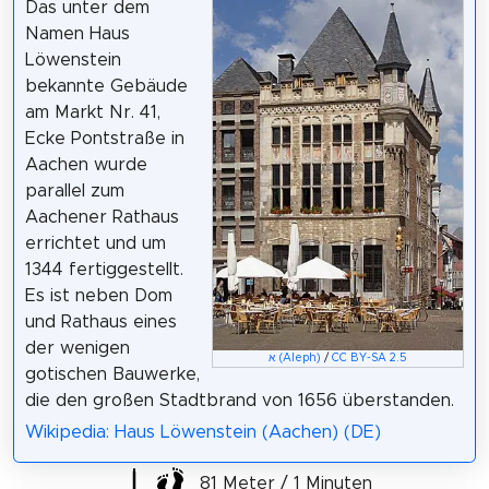
Das unter dem
Namen Haus
Löwenstein
bekannte Gebäude
am Markt Nr. 41,
Ecke Pontstraße in
Aachen wurde
parallel zum
Aachener Rathaus
errichtet und um
1344 fertiggestellt.
Es ist neben Dom
und Rathaus eines
der wenigen
א (Aleph)
/
CC BY-SA 2.5
gotischen Bauwerke,
die den großen Stadtbrand von 1656 überstanden.
Wikipedia: Haus Löwenstein (Aachen) (DE)
81 Meter / 1 Minuten