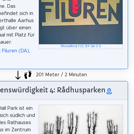
he. Das
efindet sich in
rthalle Aarhus
gt über einen
al mit Platz für
auer.
RhinoMind
/
CC BY-SA 3.0
 Filuren (DA)
,
201 Meter / 2 Minuten
enswürdigkeit 4: Rådhusparken
all Park ist ein
sich südlich und
des Rathauses
us im Zentrum