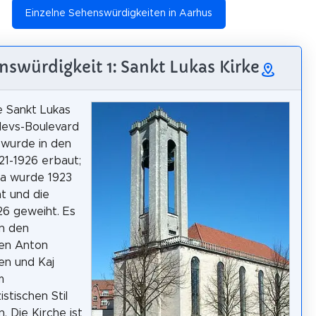
Einzelne Sehenswürdigkeiten in Aarhus
nswürdigkeit 1: Sankt Lukas Kirke
e Sankt Lukas
levs-Boulevard
 wurde in den
21-1926 erbaut;
ta wurde 1923
t und die
26 geweiht. Es
n den
ten Anton
en und Kaj
m
istischen Stil
. Die Kirche ist