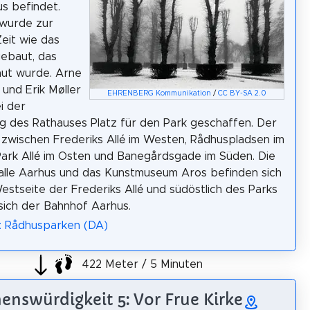
s befindet.
 wurde zur
Zeit wie das
ebaut, das
aut wurde. Arne
und Erik Møller
EHRENBERG Kommunikation
/
CC BY-SA 2.0
i der
g des Rathauses Platz für den Park geschaffen. Der
t zwischen Frederiks Allé im Westen, Rådhuspladsen im
ark Allé im Osten und Banegårdsgade im Süden. Die
lle Aarhus und das Kunstmuseum Aros befinden sich
estseite der Frederiks Allé und südöstlich des Parks
sich der Bahnhof Aarhus.
: Rådhusparken (DA)
422 Meter / 5 Minuten
enswürdigkeit 5: Vor Frue Kirke