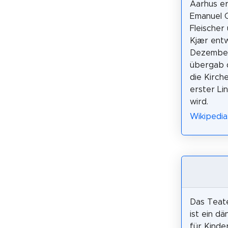
Aarhus e
Emanuel C
Fleischer
Kjær entw
Dezembe
übergab 
die Kirch
erster Li
wird.
Wikipedia
Das Teate
ist ein d
für Kinde