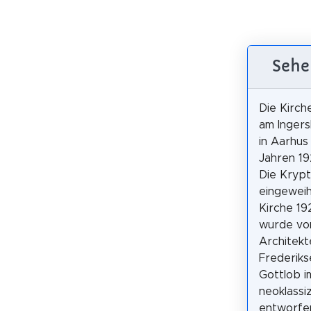
Sehe
Die Kirch
am Ingers
in Aarhus
Jahren 19
Die Kryp
eingeweih
Kirche 19
wurde vo
Architek
Frederiks
Gottlob i
neoklassiz
entworfen