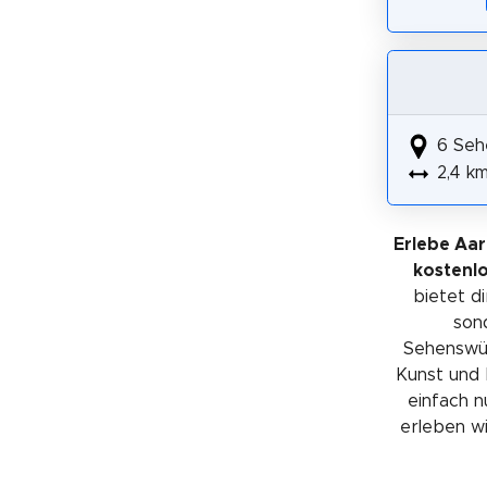
6 Seh
2,4 k
Erlebe Aa
kostenl
bietet di
sond
Sehenswürd
Kunst und 
einfach n
erleben wil