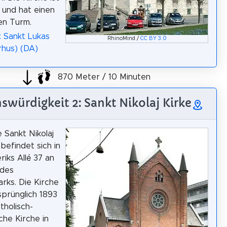
 und hat einen
en Turm.
: Sankt Lukas
RhinoMind /
CC BY 3.0
rhus) (DA)
870 Meter / 10 Minuten
swürdigkeit 2: Sankt Nikolaj Kirke
e Sankt Nikolaj
befindet sich in
riks Allé 37 an
 des
rks. Die Kirche
prünglich 1893
tholisch-
che Kirche in