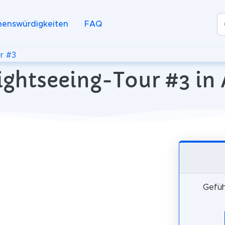
henswürdigkeiten
FAQ
r #3
Sightseeing-Tour #3 in
Gefüh