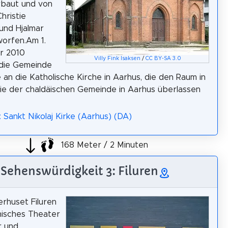
rbaut und von
hristie
 und Hjalmar
orfen.Am 1.
r 2010
Villy Fink Isaksen
/
CC BY-SA 3.0
die Gemeinde
e an die Katholische Kirche in Aarhus, die den Raum in
nie der chaldäischen Gemeinde in Aarhus überlassen
: Sankt Nikolaj Kirke (Aarhus) (DA)
168 Meter / 2 Minuten
Sehenswürdigkeit 3: Filuren
rhuset Filuren
änisches Theater
r und