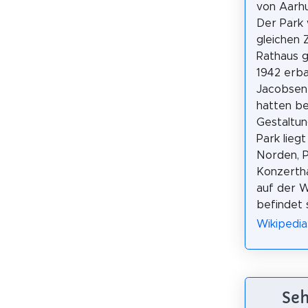
von Aarhu
Der Park
gleichen 
Rathaus g
1942 erb
Jacobsen 
hatten be
Gestaltun
Park lieg
Norden, P
Konzertha
auf der W
befindet 
Wikipedia
Seh