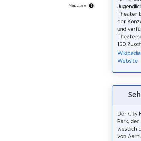
MapLibre
Jugendlic
Theater b
der Konze
und verfü
Theatersa
150 Zusch
Wikipedia:
Website
Seh
Der City H
Park, der 
westlich 
von Aarh