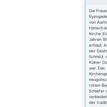
Die Fraue
Ryesgade
von Aarhu
römisch-k
Kirche. E
Jahren 1
erbaut. A
der Deut
Schmitz, 
Kölner D
war. Das
Kirchenge
neugotisc
rotem Ba
Schiefer
verkleidet
der tradit