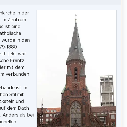
nkirche in der
 im Zentrum
s ist eine
atholische
s wurde in den
879-1880
rchitekt war
sche Frantz
der mit dem
om verbunden
bäude ist im
hen Stil mit
ckstein und
 auf dem Dach
. Anders als bei
ionellen