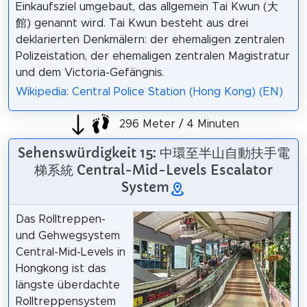
Einkaufsziel umgebaut, das allgemein Tai Kwun (大
館) genannt wird. Tai Kwun besteht aus drei
deklarierten Denkmälern: der ehemaligen zentralen
Polizeistation, der ehemaligen zentralen Magistratur
und dem Victoria-Gefängnis.
Wikipedia: Central Police Station (Hong Kong) (EN)
296 Meter / 4 Minuten
Sehenswürdigkeit 15: 中環至半山自動扶手電
梯系統 Central-Mid-Levels Escalator
System
Das Rolltreppen-
und Gehwegsystem
Central-Mid-Levels in
Hongkong ist das
längste überdachte
Rolltreppensystem