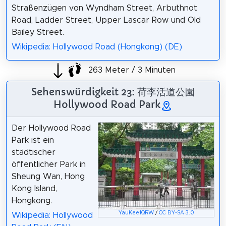
Straßenzügen von Wyndham Street, Arbuthnot
Road, Ladder Street, Upper Lascar Row und Old
Bailey Street.
Wikipedia: Hollywood Road (Hongkong) (DE)
263 Meter / 3 Minuten
Sehenswürdigkeit 23: 荷李活道公園
Hollywood Road Park
Der Hollywood Road
Park ist ein
städtischer
öffentlicher Park in
Sheung Wan, Hong
Kong Island,
Hongkong.
YauKee1QRW
/
CC BY-SA 3.0
Wikipedia: Hollywood