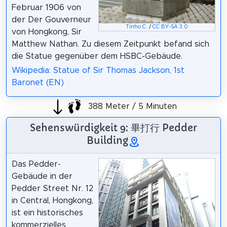
Februar 1906 von
der Der Gouverneur
Tinho C.
/
CC BY-SA 3.0
von Hongkong, Sir
Matthew Nathan. Zu diesem Zeitpunkt befand sich
die Statue gegenüber dem HSBC-Gebäude.
Wikipedia: Statue of Sir Thomas Jackson, 1st
Baronet (EN)
388 Meter / 5 Minuten
Sehenswürdigkeit 9: 畢打行 Pedder
Building
Das Pedder-
Gebäude in der
Pedder Street Nr. 12
in Central, Hongkong,
ist ein historisches
kommerzielles