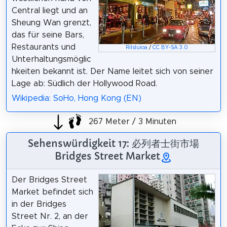
Central liegt und an
Sheung Wan grenzt,
das für seine Bars,
Restaurants und
Rilsluioa
/
CC BY-SA 3.0
Unterhaltungsmöglic
hkeiten bekannt ist. Der Name leitet sich von seiner
Lage ab: Südlich der Hollywood Road.
Wikipedia: SoHo, Hong Kong (EN)
267 Meter / 3 Minuten
Sehenswürdigkeit 17: 必列者士街市場
Bridges Street Market
Der Bridges Street
Market befindet sich
in der Bridges
Street Nr. 2, an der