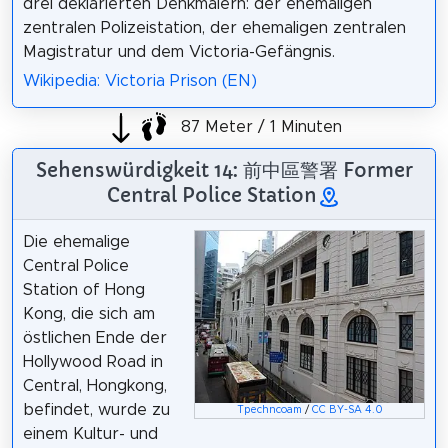
drei deklarierten Denkmälern: der ehemaligen
zentralen Polizeistation, der ehemaligen zentralen
Magistratur und dem Victoria-Gefängnis.
Wikipedia: Victoria Prison (EN)
87 Meter / 1 Minuten
Sehenswürdigkeit 14: 前中區警署 Former
Central Police Station
Die ehemalige
Central Police
Station of Hong
Kong, die sich am
östlichen Ende der
Hollywood Road in
Central, Hongkong,
befindet, wurde zu
Tpechncoam
/
CC BY-SA 4.0
einem Kultur- und