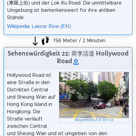
(摩羅上街) und der Lok Ku Road. Die unmittelbare
Umgebung ist bemerkenswert für ihre antiken
Stände.
Wikipedia: Lascar Row (EN)
156 Meter / 2 Minuten
Sehenswürdigkeit 22: 荷李活道 Hollywood
Road
Hollywood Road ist
eine Straße in den
Distrikten Central
und Sheung Wan auf
Hong Kong Island in
Hongkong. Die
Straße verläuft
Wing1990hk
/
CC BY 3.0
zwischen Central
und Sheung Wan und ist umgeben von den