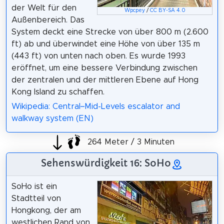
der Welt für den
Wpcpey
/
CC BY-SA 4.0
Außenbereich. Das
System deckt eine Strecke von über 800 m (2.600
ft) ab und überwindet eine Höhe von über 135 m
(443 ft) von unten nach oben. Es wurde 1993
eröffnet, um eine bessere Verbindung zwischen
der zentralen und der mittleren Ebene auf Hong
Kong Island zu schaffen.
Wikipedia: Central–Mid-Levels escalator and
walkway system (EN)
264 Meter / 3 Minuten
Sehenswürdigkeit 16: SoHo
SoHo ist ein
Stadtteil von
Hongkong, der am
westlichen Rand von