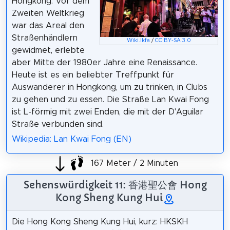
Hongkong. Vor dem
Zweiten Weltkrieg
war das Areal den
Straßenhändlern
Wiki.lkfa
/
CC BY-SA 3.0
gewidmet, erlebte
aber Mitte der 1980er Jahre eine Renaissance.
Heute ist es ein beliebter Treffpunkt für
Auswanderer in Hongkong, um zu trinken, in Clubs
zu gehen und zu essen. Die Straße Lan Kwai Fong
ist L-förmig mit zwei Enden, die mit der D'Aguilar
Straße verbunden sind.
Wikipedia: Lan Kwai Fong (EN)
167 Meter / 2 Minuten
Sehenswürdigkeit 11: 香港聖公會 Hong
Kong Sheng Kung Hui
Die Hong Kong Sheng Kung Hui, kurz: HKSKH