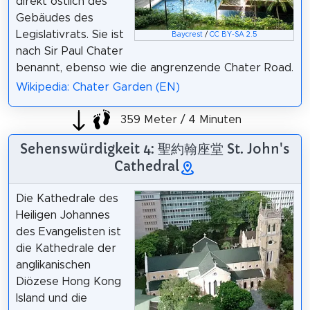
direkt östlich des
Gebäudes des
Legislativrats. Sie ist
Baycrest
/
CC BY-SA 2.5
nach Sir Paul Chater
benannt, ebenso wie die angrenzende Chater Road.
Wikipedia: Chater Garden (EN)
359 Meter / 4 Minuten
Sehenswürdigkeit 4: 聖約翰座堂 St. John's
Cathedral
Die Kathedrale des
Heiligen Johannes
des Evangelisten ist
die Kathedrale der
anglikanischen
Diözese Hong Kong
Island und die