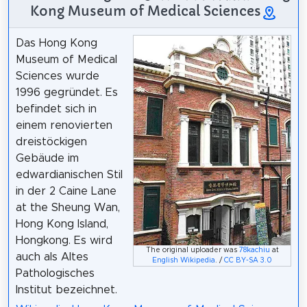
Kong Museum of Medical Sciences
Das Hong Kong
Museum of Medical
Sciences wurde
1996 gegründet. Es
befindet sich in
einem renovierten
dreistöckigen
Gebäude im
edwardianischen Stil
in der 2 Caine Lane
at the Sheung Wan,
Hong Kong Island,
Hongkong. Es wird
The original uploader was
78kachiu
at
auch als Altes
English Wikipedia
. /
CC BY-SA 3.0
Pathologisches
Institut bezeichnet.