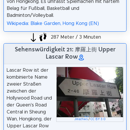
von Hongkong. Es umfasst Spielflächen mit hartem
Belag für Fußball, Basketball und
Badminton/Volleyball.
Wikipedia: Blake Garden, Hong Kong (EN)
287 Meter / 3 Minuten
Sehenswürdigkeit 21: 摩羅上街 Upper
Lascar Row
Lascar Row ist der
kombinierte Name
zweier Straßen
zwischen der
Hollywood Road und
der Queen's Road
Central in Sheung
Wan, Hongkong, der
Jmschws
/
CC BY 3.0
Upper Lascar Row