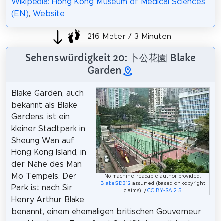
Wikipedia: Hong Kong Museum of Medical Sciences
(EN)
,
Website
216 Meter / 3 Minuten
Sehenswürdigkeit 20: 卜公花園 Blake
Garden
Blake Garden, auch
bekannt als Blake
Gardens, ist ein
kleiner Stadtpark in
Sheung Wan auf
Hong Kong Island, in
der Nähe des Man
Mo Tempels. Der
No machine-readable author provided.
BlakeGD312
assumed (based on copyright
Park ist nach Sir
claims). /
CC BY-SA 2.5
Henry Arthur Blake
benannt, einem ehemaligen britischen Gouverneur