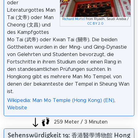
oder
Literaturgottes Man
Tai (文帝) oder Man
Richard Mortel
from Riyadh, Saudi Arabia /
CC BY 2.0
Cheong (文昌) und
des Kampfgottes
Mo Tai (武帝) oder Kwan Tai (關帝). Die beiden
Gottheiten wurden in der Ming- und Qing-Dynastie
von Gelehrten und Studenten bevorzugt, die
Fortschritte in ihrem Studium oder einen Rang in
den standesamtlichen Prüfungen suchten. In
Hongkong gibt es mehrere Man Mo Tempel, von
denen der bekannteste der Tempel in Sheung Wan
ist.
Wikipedia: Man Mo Temple (Hong Kong) (EN)
,
Website
259 Meter / 3 Minuten
Sehenswürdigkeit 19: 香港醫學博物館 Hong