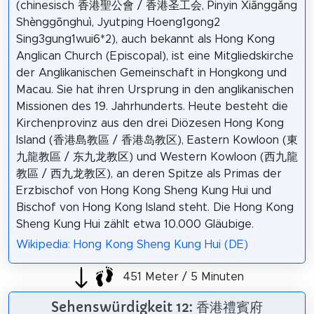
(chinesisch 香港聖公會 / 香港圣工会, Pinyin Xiānggǎng
Shènggōnghuì, Jyutping Hoeng1gong2
Sing3gung1wui6*2), auch bekannt als Hong Kong
Anglican Church (Episcopal), ist eine Mitgliedskirche
der Anglikanischen Gemeinschaft in Hongkong und
Macau. Sie hat ihren Ursprung in den anglikanischen
Missionen des 19. Jahrhunderts. Heute besteht die
Kirchenprovinz aus den drei Diözesen Hong Kong
Island (香港島教區 / 香港岛教区), Eastern Kowloon (東
九龍教區 / 东九龙教区) und Western Kowloon (西九龍
教區 / 西九龙教区), an deren Spitze als Primas der
Erzbischof von Hong Kong Sheng Kung Hui und
Bischof von Hong Kong Island steht. Die Hong Kong
Sheng Kung Hui zählt etwa 10.000 Gläubige.
Wikipedia: Hong Kong Sheng Kung Hui (DE)
451 Meter / 5 Minuten
Sehenswürdigkeit 12: 香港禮賓府