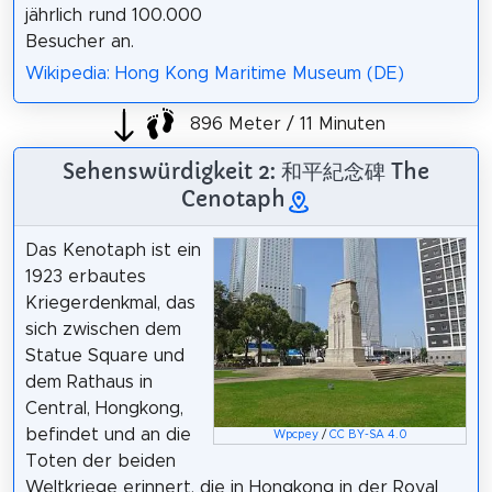
jährlich rund 100.000
Besucher an.
Wikipedia: Hong Kong Maritime Museum (DE)
896 Meter / 11 Minuten
Sehenswürdigkeit 2: 和平紀念碑 The
Cenotaph
Das Kenotaph ist ein
1923 erbautes
Kriegerdenkmal, das
sich zwischen dem
Statue Square und
dem Rathaus in
Central, Hongkong,
befindet und an die
Wpcpey
/
CC BY-SA 4.0
Toten der beiden
Weltkriege erinnert, die in Hongkong in der Royal