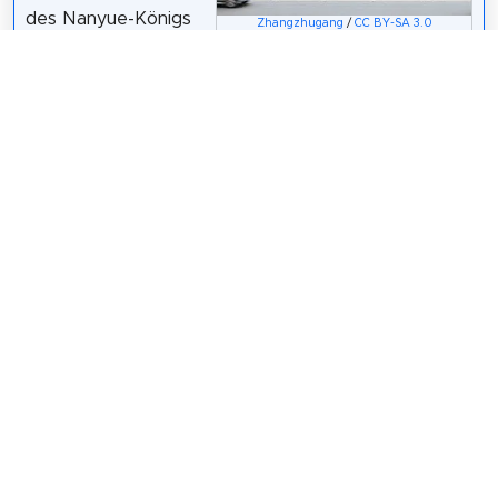
des Nanyue-Königs
Zhangzhugang
/
CC BY-SA 3.0
der westlichen Han-
Dynastie) befindet sich in der Jiefang North Road
Nr. 867, Stadt Guangzhou, Provinz Guangdong,
Volksrepublik China. Das Museum erstreckt sich
über eine Fläche von 14.000 Quadratmetern, mit
einer Baufläche von etwa 8.500 Quadratmetern,
und ist ein Standortmuseum, einer der
Ausstellungsbereiche des Nanyue King Museums.
Wikipedia: 西汉南越王博物馆 (ZH)
,
Website
Teilen
Weitersagen! Teile diese Seite mit deinen
Freunden und deiner Familie.
tweet
teilen
pin it