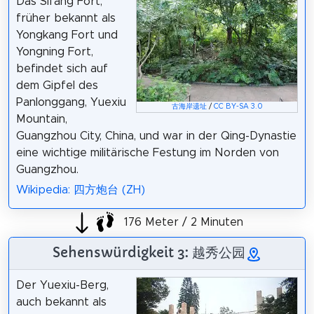
Das Sifang Fort,
früher bekannt als
Yongkang Fort und
Yongning Fort,
befindet sich auf
dem Gipfel des
Panlonggang, Yuexiu
古海岸遗址
/
CC BY-SA 3.0
Mountain,
Guangzhou City, China, und war in der Qing-Dynastie
eine wichtige militärische Festung im Norden von
Guangzhou.
Wikipedia: 四方炮台 (ZH)
176 Meter / 2 Minuten
Sehenswürdigkeit 3: 越秀公园
Der Yuexiu-Berg,
auch bekannt als