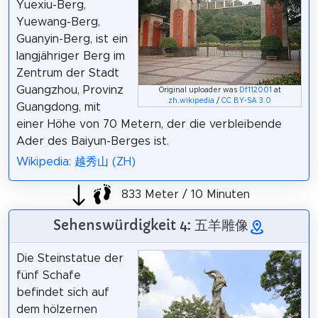
Yuexiu-Berg,
Yuewang-Berg,
Guanyin-Berg, ist ein
langjähriger Berg im
Zentrum der Stadt
Guangzhou, Provinz
Original uploader was
Df112001
at
zh.wikipedia
/
CC BY-SA 3.0
Guangdong, mit
einer Höhe von 70 Metern, der die verbleibende
Ader des Baiyun-Berges ist.
Wikipedia: 越秀山 (ZH)
833 Meter / 10 Minuten
Sehenswürdigkeit 4: 五羊雕像
Die Steinstatue der
fünf Schafe
befindet sich auf
dem hölzernen