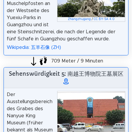
Muschelpfosten an
der Westseite des
Yuexiu-Parks in
Zhangzhugang
/
CC BY-SA 4.0
Guangzhou und ist
eine Steinschnitzerei, die nach der Legende der
fünf Schafe in Guangzhou geschaffen wurde.
Wikipedia: 五羊石像 (ZH)
709 Meter / 9 Minuten
Sehenswürdigkeit 5: 南越王博物院王墓展区
Der
Ausstellungsbereich
des Grabes des
Nanyue King
Museum (früher
bekannt als Museum