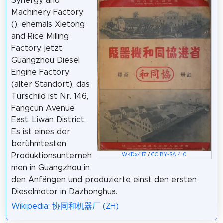
Synergy and
Machinery Factory
(), ehemals Xietong
and Rice Milling
Factory, jetzt
Guangzhou Diesel
Engine Factory
(alter Standort), das
Türschild ist Nr. 146,
Fangcun Avenue
East, Liwan District.
Es ist eines der
berühmtesten
Produktionsunterneh
WKDx417
/
CC BY-SA 4.0
men in Guangzhou in
den Anfängen und produzierte einst den ersten
Dieselmotor in Dazhonghua.
Wikipedia: 协同和机器厂 (ZH)