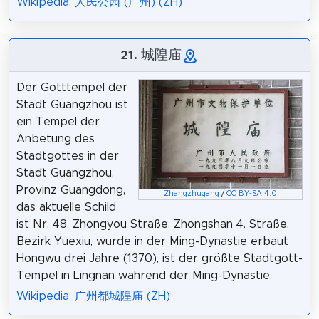
Wikipedia: 人民公园 (广州) (ZH)
21. 城隍庙
Der Gotttempel der
Stadt Guangzhou ist
ein Tempel der
Anbetung des
Stadtgottes in der
Stadt Guangzhou,
Provinz Guangdong,
Zhangzhugang
/
CC BY-SA 4.0
das aktuelle Schild
ist Nr. 48, Zhongyou Straße, Zhongshan 4. Straße,
Bezirk Yuexiu, wurde in der Ming-Dynastie erbaut
Hongwu drei Jahre (1370), ist der größte Stadtgott-
Tempel in Lingnan während der Ming-Dynastie.
Wikipedia: 广州都城隍庙 (ZH)