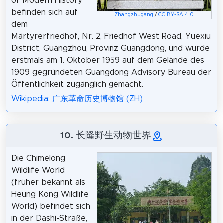
of Modern History
befinden sich auf
Zhangzhugang
/
CC BY-SA 4.0
dem
Märtyrerfriedhof, Nr. 2, Friedhof West Road, Yuexiu
District, Guangzhou, Provinz Guangdong, und wurde
erstmals am 1. Oktober 1959 auf dem Gelände des
1909 gegründeten Guangdong Advisory Bureau der
Öffentlichkeit zugänglich gemacht.
Wikipedia: 广东革命历史博物馆 (ZH)
10. 长隆野生动物世界
Die Chimelong
Wildlife World
(früher bekannt als
Heung Kong Wildlife
World) befindet sich
in der Dashi-Straße,