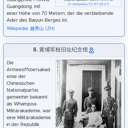
zh.wikipedia
/
CC BY-SA 3.0
Guangdong, mit
einer Höhe von 70 Metern, der die verbleibende
Ader des Baiyun-Berges ist.
Wikipedia: 越秀山 (ZH)
8. 黄埔军校旧址纪念馆
Die
Armeeoffiziersakad
emie der
Chinesischen
Nationalpartei,
gemeinhin bekannt
als Whampoa-
Militärakademie, war
eine Militärakademie
in der Republik