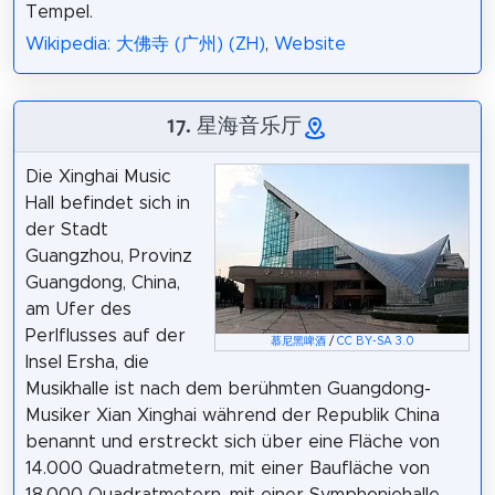
Tempel.
Wikipedia: 大佛寺 (广州) (ZH)
,
Website
17. 星海音乐厅
Die Xinghai Music
Hall befindet sich in
der Stadt
Guangzhou, Provinz
Guangdong, China,
am Ufer des
Perlflusses auf der
慕尼黑啤酒
/
CC BY-SA 3.0
Insel Ersha, die
Musikhalle ist nach dem berühmten Guangdong-
Musiker Xian Xinghai während der Republik China
benannt und erstreckt sich über eine Fläche von
14.000 Quadratmetern, mit einer Baufläche von
18.000 Quadratmetern, mit einer Symphoniehalle