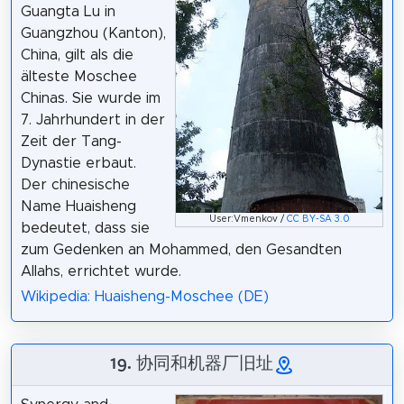
Guangta Lu in
Guangzhou (Kanton),
China, gilt als die
älteste Moschee
Chinas. Sie wurde im
7. Jahrhundert in der
Zeit der Tang-
Dynastie erbaut.
Der chinesische
Name Huaisheng
User:Vmenkov /
CC BY-SA 3.0
bedeutet, dass sie
zum Gedenken an Mohammed, den Gesandten
Allahs, errichtet wurde.
Wikipedia: Huaisheng-Moschee (DE)
19. 协同和机器厂旧址