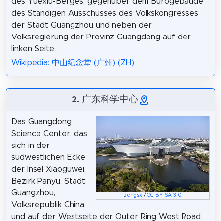
des Yuexiu-Berges, gegenüber dem Bürogebäude
des Ständigen Ausschusses des Volkskongresses
der Stadt Guangzhou und neben der
Volksregierung der Provinz Guangdong auf der
linken Seite.
Wikipedia: 中山纪念堂 (广州) (ZH)
2. 广东科学中心
Das Guangdong
Science Center, das
sich in der
südwestlichen Ecke
der Insel Xiaoguwei,
Bezirk Panyu, Stadt
Guangzhou,
zengsx
/
CC BY-SA 3.0
Volksrepublik China,
und auf der Westseite der Outer Ring West Road