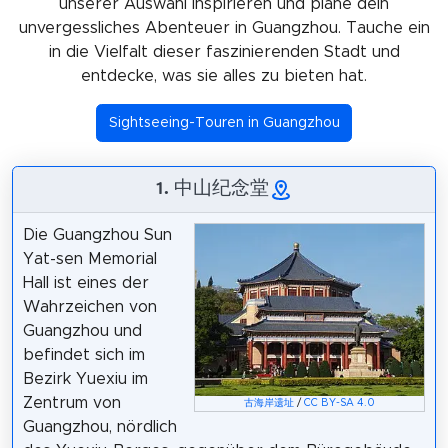
unserer Auswahl inspirieren und plane dein
unvergessliches Abenteuer in Guangzhou. Tauche ein
in die Vielfalt dieser faszinierenden Stadt und
entdecke, was sie alles zu bieten hat.
Sightseeing-Touren in Guangzhou
1. 中山纪念堂
Die Guangzhou Sun
Yat-sen Memorial
Hall ist eines der
Wahrzeichen von
Guangzhou und
befindet sich im
Bezirk Yuexiu im
Zentrum von
古海岸遗址
/
CC BY-SA 4.0
Guangzhou, nördlich