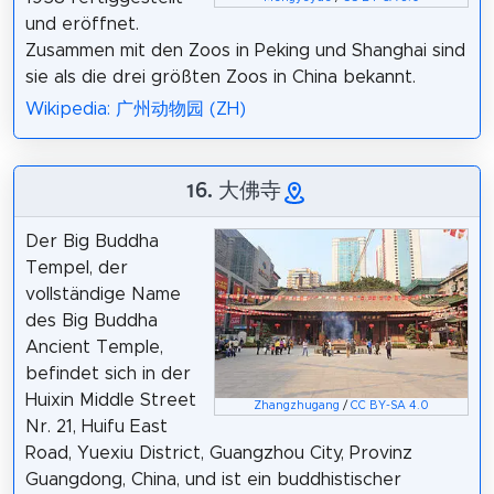
und eröffnet.
Zusammen mit den Zoos in Peking und Shanghai sind
sie als die drei größten Zoos in China bekannt.
Wikipedia: 广州动物园 (ZH)
16. 大佛寺
Der Big Buddha
Tempel, der
vollständige Name
des Big Buddha
Ancient Temple,
befindet sich in der
Huixin Middle Street
Zhangzhugang
/
CC BY-SA 4.0
Nr. 21, Huifu East
Road, Yuexiu District, Guangzhou City, Provinz
Guangdong, China, und ist ein buddhistischer