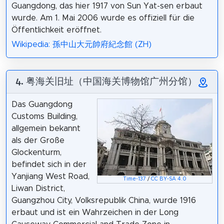
Guangdong, das hier 1917 von Sun Yat-sen erbaut
wurde. Am 1. Mai 2006 wurde es offiziell für die
Öffentlichkeit eröffnet.
Wikipedia: 孫中山大元帥府紀念館 (ZH)
4. 粤海关旧址（中国海关博物馆广州分馆）
Das Guangdong
Customs Building,
allgemein bekannt
als der Große
Glockenturm,
befindet sich in der
Yanjiang West Road,
Time-137
/
CC BY-SA 4.0
Liwan District,
Guangzhou City, Volksrepublik China, wurde 1916
erbaut und ist ein Wahrzeichen in der Long