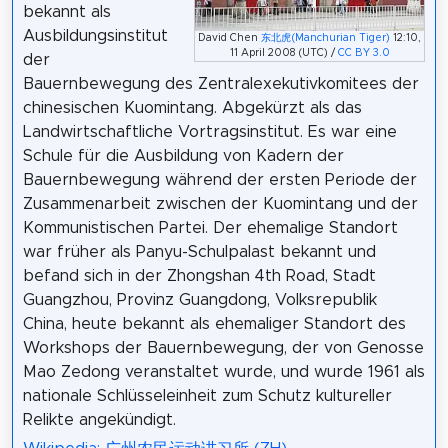
bekannt als
Ausbildungsinstitut
David Chen
东北虎(Manchurian Tiger)
12:10,
11 April 2008 (UTC) /
CC BY 3.0
der
Bauernbewegung des Zentralexekutivkomitees der
chinesischen Kuomintang. Abgekürzt als das
Landwirtschaftliche Vortragsinstitut. Es war eine
Schule für die Ausbildung von Kadern der
Bauernbewegung während der ersten Periode der
Zusammenarbeit zwischen der Kuomintang und der
Kommunistischen Partei. Der ehemalige Standort
war früher als Panyu-Schulpalast bekannt und
befand sich in der Zhongshan 4th Road, Stadt
Guangzhou, Provinz Guangdong, Volksrepublik
China, heute bekannt als ehemaliger Standort des
Workshops der Bauernbewegung, der von Genosse
Mao Zedong veranstaltet wurde, und wurde 1961 als
nationale Schlüsseleinheit zum Schutz kultureller
Relikte angekündigt.