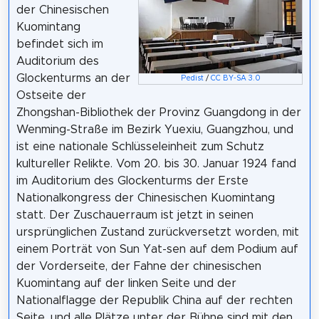
der Chinesischen
Kuomintang
befindet sich im
Auditorium des
Glockenturms an der
Pedist
/
CC BY-SA 3.0
Ostseite der
Zhongshan-Bibliothek der Provinz Guangdong in der
Wenming-Straße im Bezirk Yuexiu, Guangzhou, und
ist eine nationale Schlüsseleinheit zum Schutz
kultureller Relikte. Vom 20. bis 30. Januar 1924 fand
im Auditorium des Glockenturms der Erste
Nationalkongress der Chinesischen Kuomintang
statt. Der Zuschauerraum ist jetzt in seinen
ursprünglichen Zustand zurückversetzt worden, mit
einem Porträt von Sun Yat-sen auf dem Podium auf
der Vorderseite, der Fahne der chinesischen
Kuomintang auf der linken Seite und der
Nationalflagge der Republik China auf der rechten
Seite, und alle Plätze unter der Bühne sind mit den