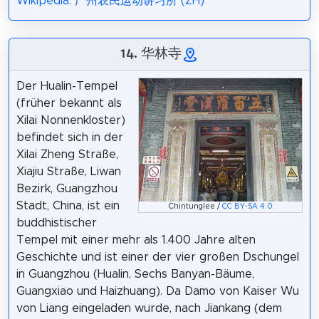
Wikipedia: 广州农民运动讲习所 (ZH)
14. 华林寺
Der Hualin-Tempel
(früher bekannt als
Xilai Nonnenkloster)
befindet sich in der
Xilai Zheng Straße,
Xiajiu Straße, Liwan
Bezirk, Guangzhou
Stadt, China, ist ein
Chintunglee /
CC BY-SA 4.0
buddhistischer
Tempel mit einer mehr als 1.400 Jahre alten
Geschichte und ist einer der vier großen Dschungel
in Guangzhou (Hualin, Sechs Banyan-Bäume,
Guangxiao und Haizhuang). Da Damo von Kaiser Wu
von Liang eingeladen wurde, nach Jiankang (dem