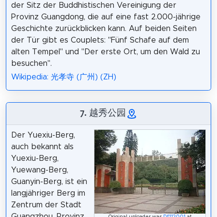
der Sitz der Buddhistischen Vereinigung der
Provinz Guangdong, die auf eine fast 2.000-jährige
Geschichte zurückblicken kann. Auf beiden Seiten
der Tür gibt es Couplets: "Fünf Schafe auf dem
alten Tempel" und "Der erste Ort, um den Wald zu
besuchen".
Wikipedia: 光孝寺 (广州) (ZH)
7. 越秀公园
Der Yuexiu-Berg,
auch bekannt als
Yuexiu-Berg,
Yuewang-Berg,
Guanyin-Berg, ist ein
langjähriger Berg im
Zentrum der Stadt
Guangzhou, Provinz
Original uploader was
Df112001
at