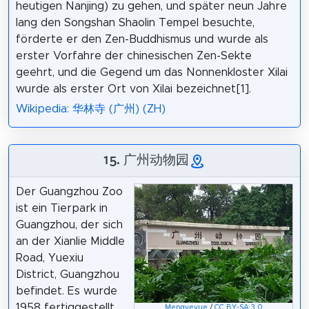
heutigen Nanjing) zu gehen, und später neun Jahre
lang den Songshan Shaolin Tempel besuchte,
förderte er den Zen-Buddhismus und wurde als
erster Vorfahre der chinesischen Zen-Sekte
geehrt, und die Gegend um das Nonnenkloster Xilai
wurde als erster Ort von Xilai bezeichnet[1].
Wikipedia: 华林寺 (广州) (ZH)
15. 广州动物园
Der Guangzhou Zoo
ist ein Tierpark in
Guangzhou, der sich
an der Xianlie Middle
Road, Yuexiu
District, Guangzhou
befindet. Es wurde
1958 fertiggestellt
Mengyeyue
/
CC BY-SA 3.0