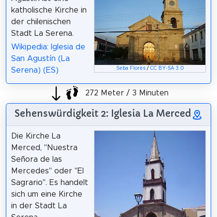
katholische Kirche in
der chilenischen
Stadt La Serena.
Wikipedia: Iglesia de
San Agustín (La
Seba Flores
/
CC BY-SA 3.0
Serena) (ES)
272 Meter / 3 Minuten
Sehenswürdigkeit 2: Iglesia La Merced
Die Kirche La
Merced, "Nuestra
Señora de las
Mercedes" oder "El
Sagrario". Es handelt
sich um eine Kirche
in der Stadt La