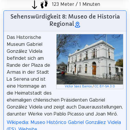
123 Meter / 1 Minuten
Sehenswürdigkeit 8: Museo de Historia
Regional
Das Historische
Museum Gabriel
González Videla
befindet sich am
Rande der Plaza de
Armas in der Stadt
La Serena und ist
eine Hommage an
Víctor Sáez Barros
/
CC BY-SA 3.0
die Heimatstadt des
ehemaligen chilenischen Präsidenten Gabriel
González Videla und zeigt auch Dauerausstellungen,
darunter Werke von Pablo Picasso und Joan Miró.
Wikipedia: Museo Histórico Gabriel González Videla
(ES)
,
Website