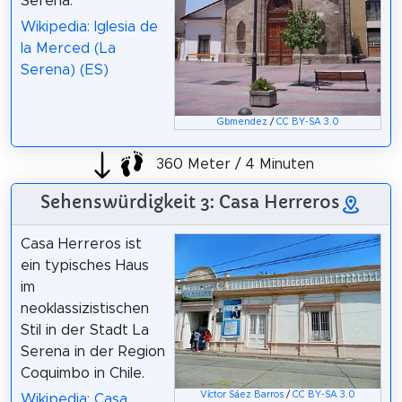
Serena.
Wikipedia: Iglesia de
la Merced (La
Serena) (ES)
Gbmendez
/
CC BY-SA 3.0
360 Meter / 4 Minuten
Sehenswürdigkeit 3: Casa Herreros
Casa Herreros ist
ein typisches Haus
im
neoklassizistischen
Stil in der Stadt La
Serena in der Region
Coquimbo in Chile.
Víctor Sáez Barros
/
CC BY-SA 3.0
Wikipedia: Casa