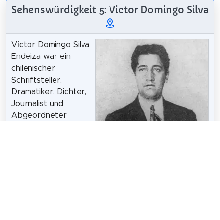
Sehenswürdigkeit 5: Victor Domingo Silva
Víctor Domingo Silva
Endeiza war ein
chilenischer
Schriftsteller,
Dramatiker, Dichter,
Journalist und
Abgeordneter
baskischer Herkunft,
der 1954 mit dem
Nationalen
Literaturpreis und
1959 mit dem
Nationalen Preis für
Theater
ausgezeichnet wurde.