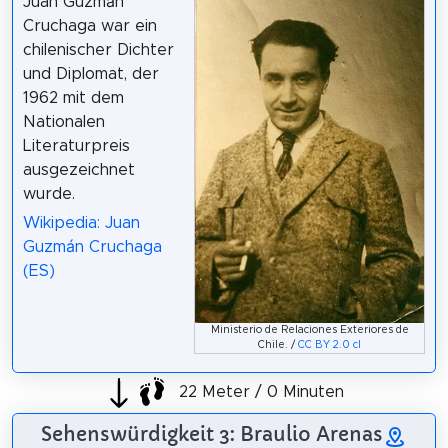
Juan Guzmán
Cruchaga war ein
chilenischer Dichter
und Diplomat, der
1962 mit dem
Nationalen
Literaturpreis
ausgezeichnet
wurde.
Wikipedia: Juan
Guzmán Cruchaga
(ES)
Ministerio de Relaciones Exteriores de
Chile. /
CC BY 2.0 cl
22 Meter / 0 Minuten
Sehenswürdigkeit 3: Braulio Arenas