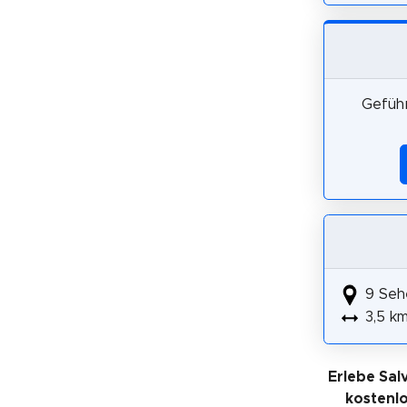
Geführ
9 Seh
3,5 k
Erlebe Sal
kostenl