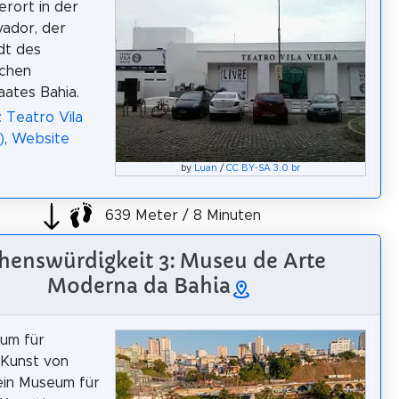
erort in der
vador, der
dt des
schen
ates Bahia.
: Teatro Vila
)
,
Website
by
Luan
/
CC BY-SA 3.0 br
639 Meter / 8 Minuten
henswürdigkeit 3: Museu de Arte
Moderna da Bahia
um für
Kunst von
 ein Museum für