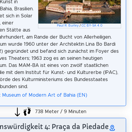
Kunst in
Bahia, Brasilien.
t sich in Solar
 einer
Paul R. Burley
/
CC BY-SA 4.0
hen Stätte aus
ahrhundert, am Rande der Bucht von Allerheiligen.
m wurde 1960 unter der Architektin Lina Bo Bardi
2) gegründet und befand sich zunächst im Foyer des
ves Theaters; 1963 zog es an seinen heutigen
um. Das MAM-BA ist eines von zwölf staatlichen
ie mit dem Institut für Kunst- und Kulturerbe (IPAC),
örde des Kulturministeriums des Bundesstaates
rbunden sind.
: Museum of Modern Art of Bahia (EN)
738 Meter / 9 Minuten
nswürdigkeit 4: Praça da Piedade