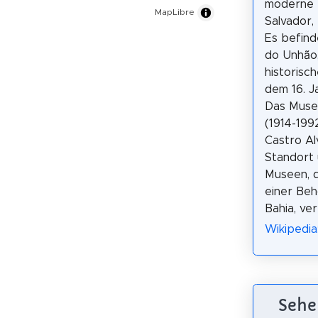
moderne 
MapLibre
Salvador, 
Es befinde
do Unhão,
historisc
dem 16. J
Das Museu
(1914-199
Castro Al
Standort 
Museen, d
einer Beh
Bahia, ve
Wikipedia
Sehe