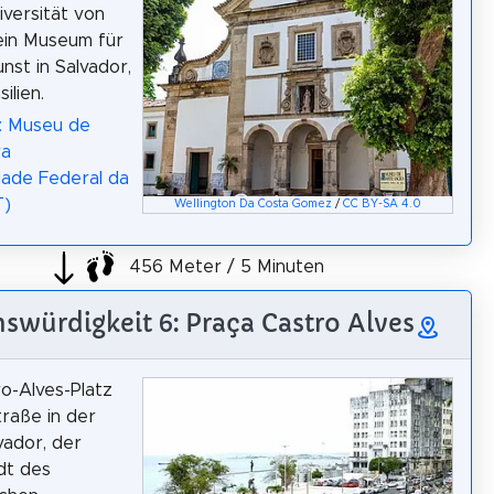
versität von
 ein Museum für
nst in Salvador,
ilien.
: Museu de
ra
dade Federal da
T)
Wellington Da Costa Gomez
/
CC BY-SA 4.0
456 Meter / 5 Minuten
swürdigkeit 6: Praça Castro Alves
o-Alves-Platz
traße in der
vador, der
dt des