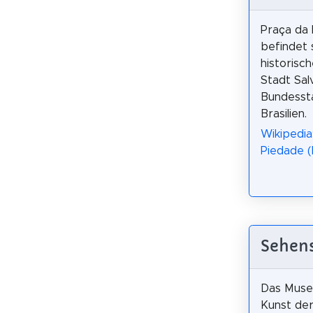
Praça da
befindet 
historisc
Stadt Sal
Bundessta
Brasilien.
Wikipedia
Piedade (
Sehens
Das Muse
Kunst de