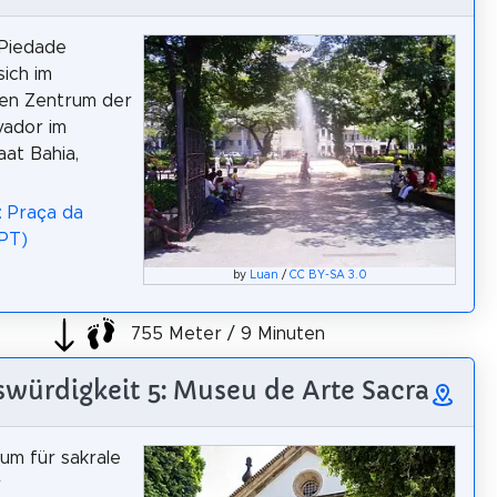
 Piedade
sich im
hen Zentrum der
vador im
at Bahia,
: Praça da
PT)
by
Luan
/
CC BY-SA 3.0
755 Meter / 9 Minuten
würdigkeit 5: Museu de Arte Sacra
um für sakrale
r