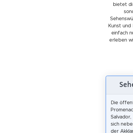
bietet di
sond
Sehenswürd
Kunst und 
einfach n
erleben wil
Sehe
Die öffen
Promenad
Salvador,
sich nebe
der Akkla