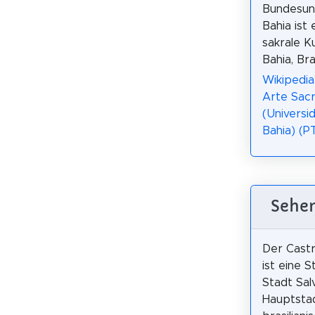
Bundesuni
Bahia ist
sakrale Ku
Bahia, Bras
Wikipedia
Arte Sac
(Universi
Bahia) (P
Sehen
Der Castr
ist eine S
Stadt Sal
Hauptsta