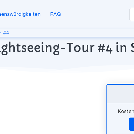
henswürdigkeiten
FAQ
r #4
ightseeing-Tour #4 in S
Kosten