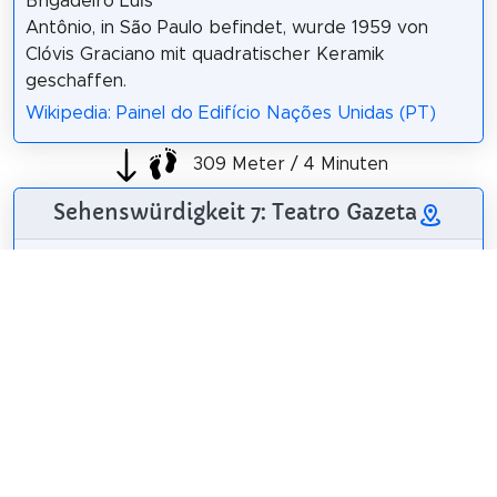
Brigadeiro Luís
Antônio, in São Paulo befindet, wurde 1959 von
Clóvis Graciano mit quadratischer Keramik
geschaffen.
Wikipedia: Painel do Edifício Nações Unidas (PT)
309 Meter / 4 Minuten
Sehenswürdigkeit 7: Teatro Gazeta
Das Teatro Gazeta
ist ein Theater, das
sich in der Cásper
Líbero Stiftung in
der Stadt São Paulo
befindet.
Wikipedia: Teatro
Victor Lopes
/
CC BY-SA 3.0
Gazeta (PT)
,
Website