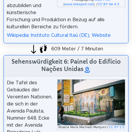
(
www.mikepeel.net
). /
CC BY-SA 4.0
abzubilden und
künstlerische
Forschung und Produktion in Bezug auf alle
kulturellen Bereiche zu fördern.
Wikipedia: Instituto Cultural Itaú (DE)
,
Website
609 Meter / 7 Minuten
Sehenswürdigkeit 6: Painel do Edifício
Nações Unidas
Die Tafel des
Gebäudes der
Vereinten Nationen,
die sich in der
Avenida Paulista,
Nummer 648, Ecke
mit der Avenida
Rosana Maria Machado Marques /
CC BY 2.5