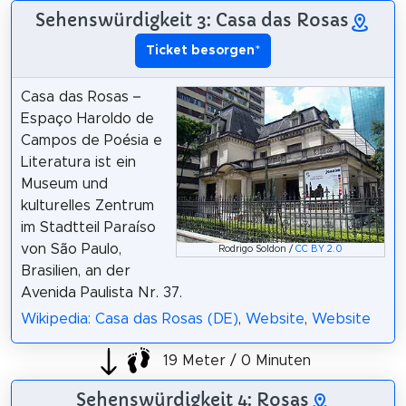
Sehenswürdigkeit 3: Casa das Rosas
Ticket besorgen
*
Casa das Rosas –
Espaço Haroldo de
Campos de Poésia e
Literatura ist ein
Museum und
kulturelles Zentrum
im Stadtteil Paraíso
von São Paulo,
Rodrigo Soldon /
CC BY 2.0
Brasilien, an der
Avenida Paulista Nr. 37.
Wikipedia: Casa das Rosas (DE)
,
Website
,
Website
19 Meter / 0 Minuten
Sehenswürdigkeit 4: Rosas