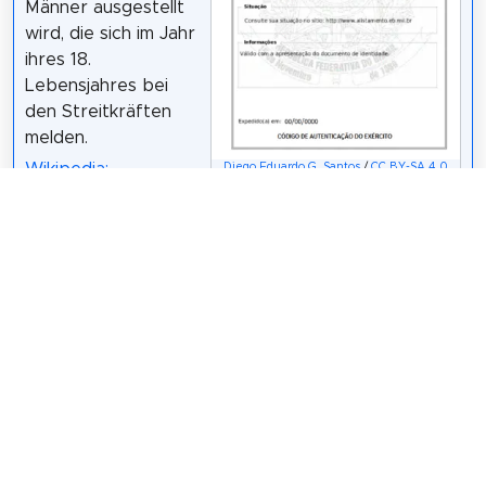
Männer ausgestellt
wird, die sich im Jahr
ihres 18.
Lebensjahres bei
den Streitkräften
melden.
Wikipedia:
Diego Eduardo G. Santos
/
CC BY-SA 4.0
Certificado de
alistamento militar (PT)
175 Meter / 2 Minuten
Sehenswürdigkeit 5: EMEF Afranio de
Mello Franco, DR.
,
Website