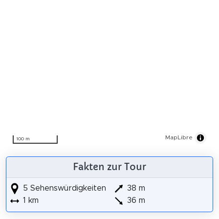
MapLibre
100 m
Fakten zur Tour
5 Sehenswürdigkeiten
38 m
1 km
36 m