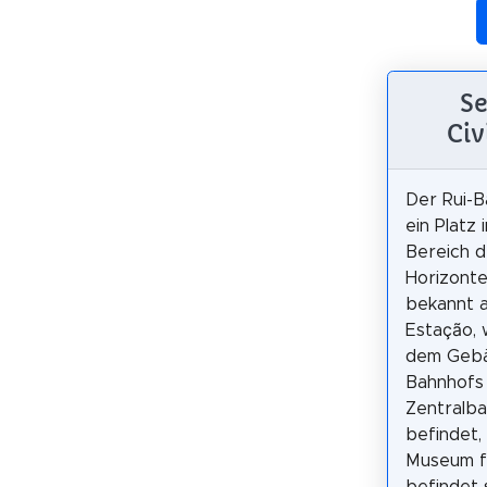
Se
Civ
Der Rui-B
ein Platz 
Bereich d
Horizonte
bekannt a
Estação, w
dem Gebä
Bahnhofs
Zentralba
befindet,
Museum f
befindet 