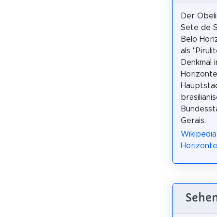
Der Obeli
Sete de 
Belo Hori
als "Pirulit
Denkmal i
Horizonte
Hauptsta
brasiliani
Bundesst
Gerais.
Wikipedia
Horizonte
Sehen