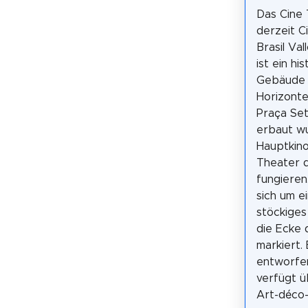
Das Cine 
derzeit C
Brasil Va
ist ein hi
Gebäude 
Horizonte
Praça Se
erbaut wu
Hauptkin
Theater d
fungieren
sich um e
stöckige
die Ecke 
markiert.
entworfen
verfügt ü
Art-déco-