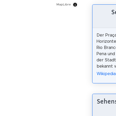
MapLibre
S
Der Praça
Horizonte
Rio Branc
Pena und
der Stadt
bekannt 
Wikipedia
Sehens