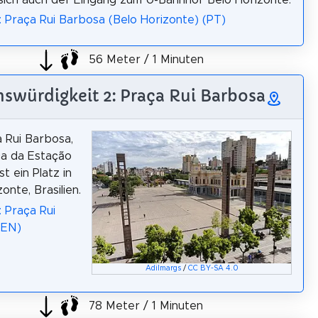
: Praça Rui Barbosa (Belo Horizonte) (PT)
56 Meter / 1 Minuten
swürdigkeit 2: Praça Rui Barbosa
 Rui Barbosa,
ça da Estação
st ein Platz in
onte, Brasilien.
: Praça Rui
(EN)
Adilmargs
/
CC BY-SA 4.0
78 Meter / 1 Minuten