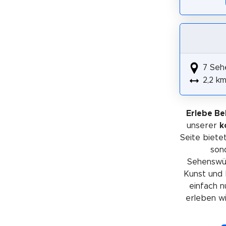
7 Seh
2,2 k
Erlebe Be
unserer
k
Seite bietet
sond
Sehenswürd
Kunst und 
einfach n
erleben wil