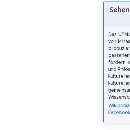
Sehen
Das UFMG-
von Minas 
produzier
bestehen 
fördern; 
und Philo
kulturell
kulturell
gemeinsa
Wissensbe
Wikipedia
Faceboo