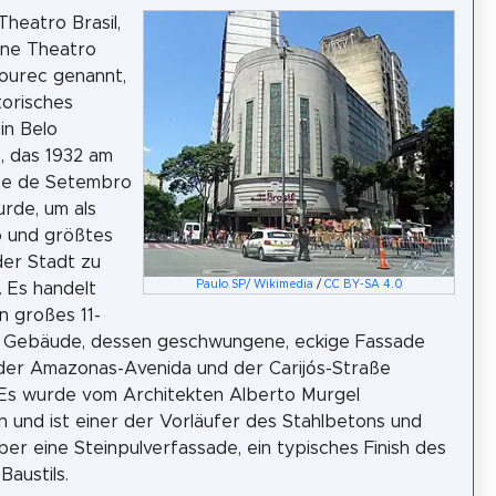
Theatro Brasil,
ine Theatro
llourec genannt,
storisches
in Belo
, das 1932 am
te de Setembro
rde, um als
o und größtes
er Stadt zu
Paulo SP/ Wikimedia
/
CC BY-SA 4.0
. Es handelt
in großes 11-
s Gebäude, dessen geschwungene, eckige Fassade
der Amazonas-Avenida und der Carijós-Straße
 Es wurde vom Architekten Alberto Murgel
 und ist einer der Vorläufer des Stahlbetons und
ber eine Steinpulverfassade, ein typisches Finish des
Baustils.