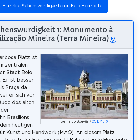
Einzelne Sehenswürdigkeiten in Belo Horizonte
henswürdigkeit 1: Monumento à
ilização Mineira (Terra Mineira)
arbosa-Platz ist
im zentralen
er Stadt Belo
. Er ist besser
ls Praça da
eil er sich vor
ude des alten
 der
hn Brasiliens
Bernardo Gouvêa /
CC BY 3.0
 dem heutigen
ür Kunst und Handwerk (MAO). An diesem Platz
sich auch der Eingang zum U-Bahnhof Belo Horizonte.