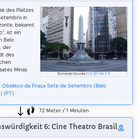
sk des Platzes
Setembro in
zonte, bekannt
o", ist ein
n Belo
, der
dt des
schen
aates Minas
Bernardo Gouvêa /
CC BY-SA 3.0
: Obelisco da Praça Sete de Setembro (Belo
) (PT)
72 Meter / 1 Minuten
swürdigkeit 6: Cine Theatro Brasil