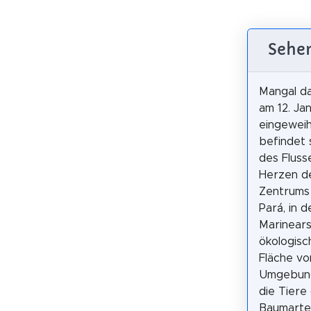
Sehen
Mangal da
am 12. Ja
eingeweih
befindet 
des Fluss
Herzen de
Zentrums
Pará, in 
Marinears
ökologisc
Fläche vo
Umgebung
die Tiere
Baumarte