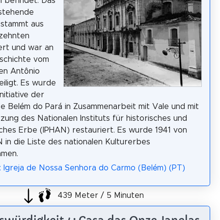
 befindet. Das
stehende
stammt aus
zehnten
ert und war an
schichte vom
en Antônio
eiligt. Es wurde
nitiative der
e Belém do Pará in Zusammenarbeit mit Vale und mit
zung des Nationalen Instituts für historisches und
sches Erbe (IPHAN) restauriert. Es wurde 1941 von
 in die Liste des nationalen Kulturerbes
men.
: Igreja de Nossa Senhora do Carmo (Belém) (PT)
439 Meter / 5 Minuten