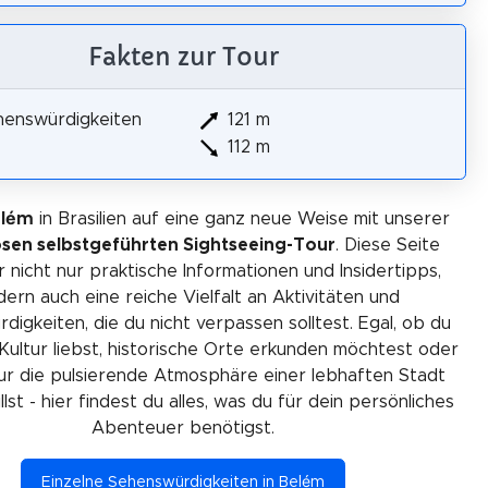
Fakten zur Tour
henswürdigkeiten
121 m
112 m
elém
in Brasilien auf eine ganz neue Weise mit unserer
osen selbstgeführten Sightseeing-Tour
. Diese Seite
r nicht nur praktische Informationen und Insidertipps,
ern auch eine reiche Vielfalt an Aktivitäten und
igkeiten, die du nicht verpassen solltest. Egal, ob du
Kultur liebst, historische Orte erkunden möchtest oder
ur die pulsierende Atmosphäre einer lebhaften Stadt
lst - hier findest du alles, was du für dein persönliches
Abenteuer benötigst.
Einzelne Sehenswürdigkeiten in Belém