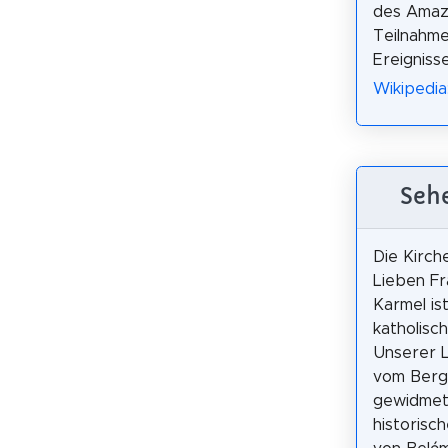
des Amazo
Teilnahme
Ereignisse
Wikipedi
Sehe
Die Kirch
Lieben F
Karmel is
katholisch
Unserer 
vom Berg
gewidmet 
historisc