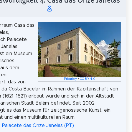
würdigkeit 4: Casa das Onze Janelas
urraum Casa das
las,
ich Palacete
 Janelas
ist ein Museum
risches
aus dem
ten
Prburley
/
CC BY 4.0
rt, das von
 da Costa Bacelar im Rahmen der Kapitänschaft von
 (1621–1821) erbaut wurde und sich in der Altstadt
lianischen Stadt Belém befindet. Seit 2002
t es das Museum für zeitgenössische Kunst, ein
t und einen multikulturellen Raum.
: Palacete das Onze Janelas (PT)