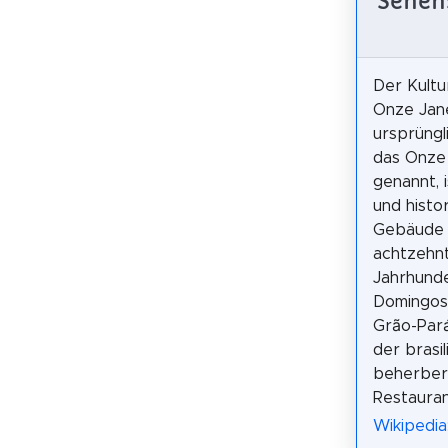
Sehens
Der Kult
Onze Jane
ursprüngl
das Onze
genannt, 
und histo
Gebäude 
achtzehn
Jahrhunde
Domingos
Grão-Pará
der brasi
beherberg
Restauran
Wikipedia