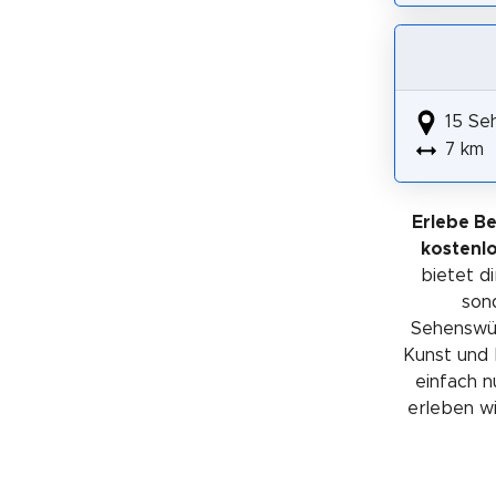
15 Se
7 km
Erlebe B
kostenl
bietet di
sond
Sehenswürd
Kunst und 
einfach n
erleben wil