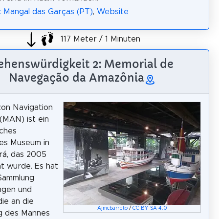
: Mangal das Garças (PT)
,
Website
117 Meter / 1 Minuten
ehenswürdigkeit 2: Memorial de
Navegação da Amazônia
on Navigation
(MAN) ist ein
sches
hes Museum in
rá, das 2005
t wurde. Es hat
 Sammlung
ngen und
die an die
Ajmcbarreto
/
CC BY-SA 4.0
g des Mannes