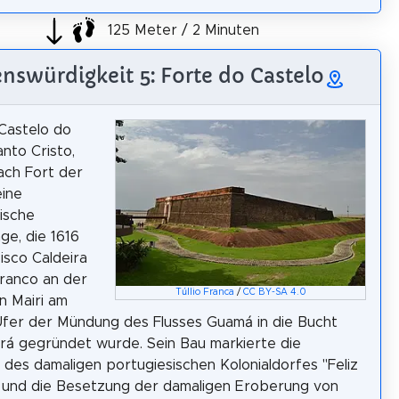
125 Meter / 2 Minuten
nswürdigkeit 5: Forte do Castelo
Castelo do
nto Cristo,
ach Fort der
eine
ische
age, die 1616
isco Caldeira
ranco an der
Túllio Franca
/
CC BY-SA 4.0
n Mairi am
fer der Mündung des Flusses Guamá in die Bucht
rá gegründet wurde. Sein Bau markierte die
des damaligen portugiesischen Kolonialdorfes "Feliz
" und die Besetzung der damaligen Eroberung von