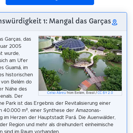
swürdigkeit 1: Mangal das Garças
s Garças, das
nuar 2005
t wurde,
sich am Ufer
es Guamá, im
s historischen
 von Belém do
der Nähe des
Celso Abreu
from Belém, Brasil /
CC BY 2.0
enals. Der
he Park ist das Ergebnis der Revitalisierung einer
n 40.000 m², einer Synthese der Amazonas-
 im Herzen der Hauptstadt Pará. Die Auenwälder,
 der Region und mehr als dreihundert einheimische
n sind im Raum vorhanden.