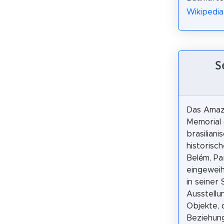
Wikipedia
S
Das Amaz
Memorial 
brasiliani
historisc
Belém, Pa
eingeweih
in seiner
Ausstellu
Objekte, 
Beziehun