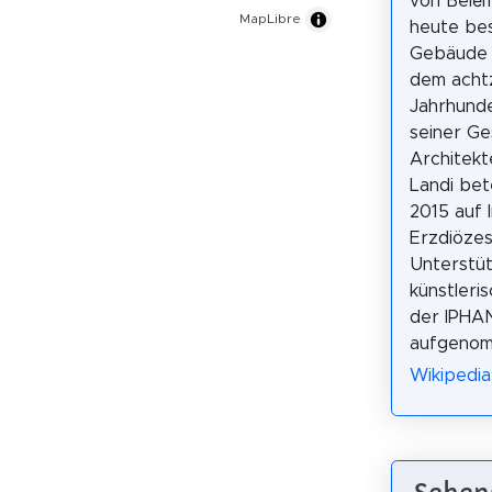
von Belém
MapLibre
heute be
Gebäude 
dem acht
Jahrhund
seiner Ge
Architekt
Landi bet
2015 auf I
Erzdiözes
Unterstüt
künstleri
der IPHAN
aufgenom
Wikipedia