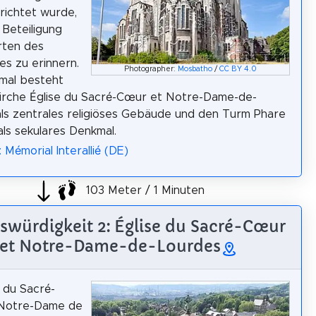
rrichtet wurde,
 Beteiligung
ierten des
es zu erinnern.
Photographer:
Mosbatho
/
CC BY 4.0
mal besteht
irche Église du Sacré-Cœur et Notre-Dame-de-
ls zentrales religiöses Gebäude und den Turm Phare
als sekulares Denkmal.
 Mémorial Interallié (DE)
103 Meter / 1 Minuten
swürdigkeit 2: Église du Sacré-Cœur
et Notre-Dame-de-Lourdes
e du Sacré-
Notre-Dame de