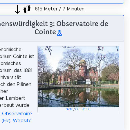
615 Meter / 7 Minuten
enswürdigkeit 3: Observatoire de
Cointe
onomische
rium Cointe ist
nomisches
rium, das 1881
niversität
ach den Plänen
cher
ten Lambert
erbaut wurde.
Xofc
/
CC BY 3.0
: Observatoire
 (FR)
,
Website