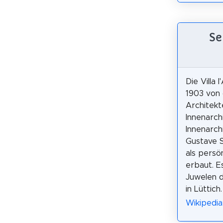
Se
Die Villa
1903 von 
Architekt
Innenarch
Innenarch
Gustave S
als persö
erbaut. Es
Juwelen d
in Lüttich.
Wikipedia: