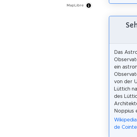
MapLibre
Seh
Das Astr
Observato
ein astro
Observato
von der U
Lüttich n
des Lütti
Architek
Noppius 
Wikipedia
de Cointe