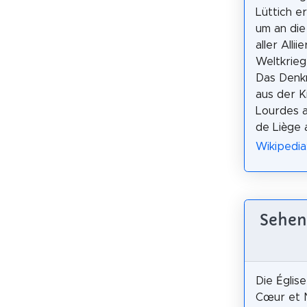
Lüttich e
um an die
aller Alli
Weltkrieg
Das Denk
aus der K
Lourdes a
de Liège 
Wikipedia:
Sehen
Die Églis
Cœur et 