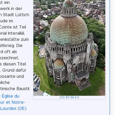
st ein
werk in der
n Stadt Lüttich.
ude im
Cointe ist Teil
al Interallié,
denkstätte zum
ltkrieg. Die
d oft als
ezeichnet,
e diesen Titel
t. Grund dafür
mposante und
liche
inische Baustil.
 Église du
/
CC BY-SA 2.5
ur et Notre-
Lourdes (DE)