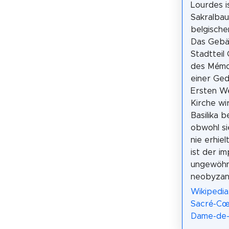
Lourdes i
Sakralbau
belgische
Das Gebä
Stadtteil 
des Mémori
einer Ge
Ersten We
Kirche wir
Basilika b
obwohl si
nie erhiel
ist der i
ungewöhn
neobyzant
Wikipedia:
Sacré-Cœ
Dame-de-