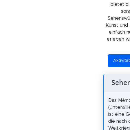
bietet di
sond
Sehenswürd
Kunst und 
einfach n
erleben wil
Aktivität
Sehen
Das Mémori
(„Interall
ist eine 
die nach 
Weltkrieg