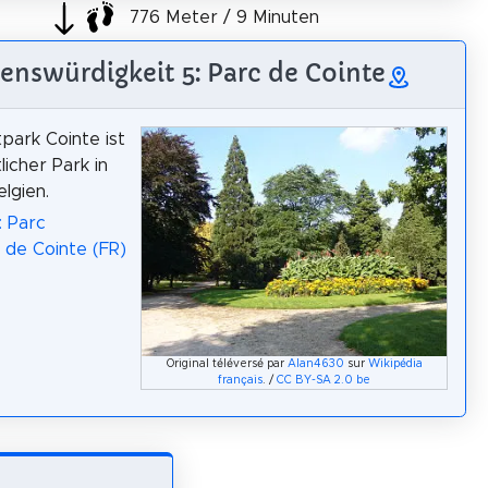
776 Meter / 9 Minuten
enswürdigkeit 5: Parc de Cointe
park Cointe ist
licher Park in
elgien.
: Parc
de Cointe (FR)
Original téléversé par
Alan4630
sur
Wikipédia
français
. /
CC BY-SA 2.0 be