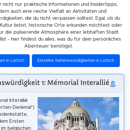
r nicht nur praktische Informationen und Insidertipps,
ern auch eine reiche Vielfalt an Aktivitäten und
igkeiten, die du nicht verpassen solltest. Egal, ob du
Kultur liebst, historische Orte erkunden möchtest oder
ur die pulsierende Atmosphäre einer lebhaften Stadt
lst - hier findest du alles, was du für dein persönliches
Abenteuer benötigst.
en in Lüttich
Einzelne Sehenswürdigkeiten in Lüttich
swürdigkeit 1: Mémorial Interallié
al Interallié
iierten-Denkmal“)
Gedenkstätte,
dem Ersten
 im belgischen