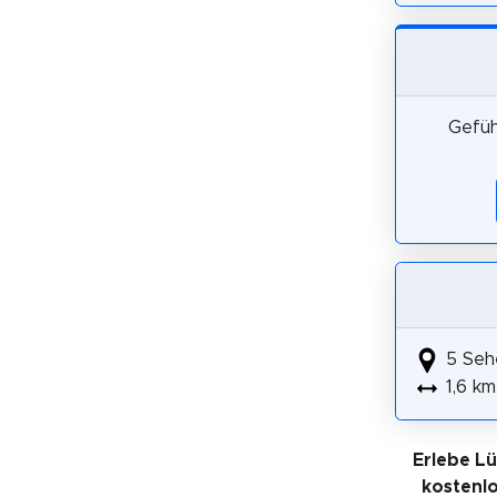
Gefüh
5 Seh
1,6 km
Erlebe Lü
kostenl