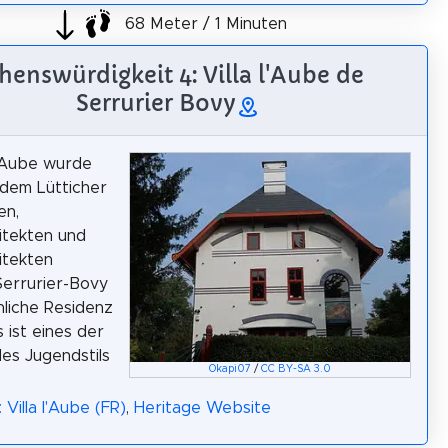
68 Meter / 1 Minuten
henswürdigkeit 4: Villa l'Aube de
Serrurier Bovy
 l'Aube wurde
dem Lütticher
en,
itekten und
itekten
errurier-Bovy
nliche Residenz
 ist eines der
es Jugendstils
Okapi07
/
CC BY-SA 3.0
 Villa l'Aube (FR)
,
Heritage Website