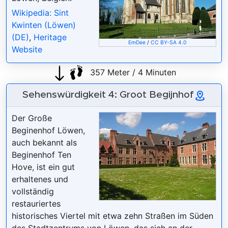
Wikipedia: Sint
Kwinten (Löwen)
(DE)
,
Heritage
EmDee
/
CC BY-SA 4.0
Website
357 Meter / 4 Minuten
Sehenswürdigkeit 4: Groot Begijnhof
Der Große
Beginenhof Löwen,
auch bekannt als
Beginenhof Ten
Hove, ist ein gut
erhaltenes und
vollständig
restauriertes
historisches Viertel mit etwa zehn Straßen im Süden
des Stadtzentrums von Löwen, das sich an der