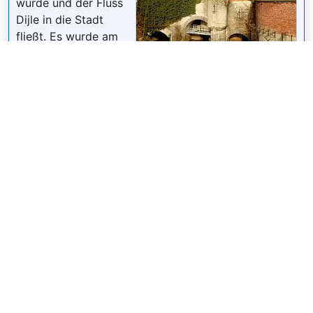
wurde und der Fluss
Dijle in die Stadt
fließt. Es wurde am
Lock-Komplex 'de
polyglotopenstreetmap
@ Mapillary.com /
CC
BY-SA 4.0
Grote Spui' gebaut,
einem der beiden Leuven-Wassertore in den
Stadtmauern des 14. Jahrhunderts. Abgesehen von
den verlorenen Kosttoren ist es die einzige
verbleibende Struktur dieser sieben Kilometer langen
Rampen.
Wikipedia: Volmolen (Leuven) (NL)
,
Website
,
Heritage Website
Teilen
Weitersagen! Teile diese Seite mit deinen Freunden
und deiner Familie.