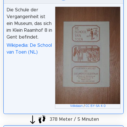
Die Schule der
Vergangenheit ist
ein Museum, das sich
im Klein Raamhof 8 in
Gent befindet.
Wikipedia: De School
van Toen (NL)
Vdkdaan
/
CC BY-SA 4.0
378 Meter / 5 Minuten