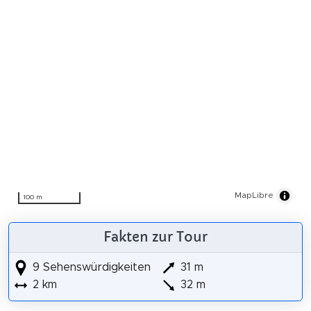
MapLibre
100 m
Fakten zur Tour
9 Sehenswürdigkeiten
31 m
2 km
32 m