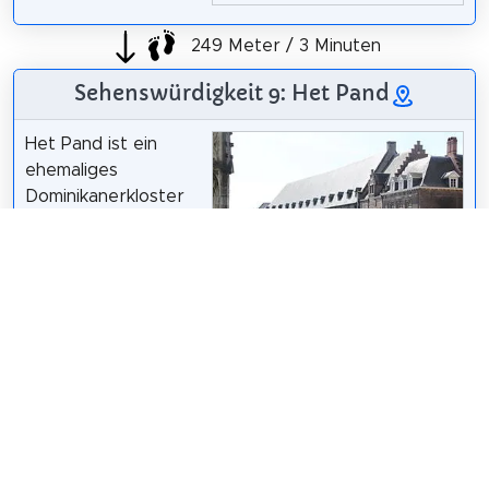
249 Meter / 3 Minuten
Sehenswürdigkeit 9: Het Pand
Het Pand ist ein
ehemaliges
Dominikanerkloster
in der belgischen
Stadt Gent. Seit
1963 ist Het Pand im
Besitz der
Donar Reiskoffer /
CC BY 3.0
Universität Gent, die
in dem Gebäude ein Kulturzentrum und mehrere
wissenschaftliche Museen beherbergt hat. Das
gesamte Gebäude ist als Denkmal anerkannt.
Wikipedia: Het Pand (NL)
,
Heritage Website