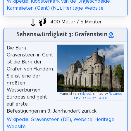
Wikipedia: Kloosterkerk van de Ongeschoeide
Karmelieten (Gent) (NL)
,
Heritage Website
400 Meter / 5 Minuten
Sehenswürdigkeit 3: Grafenstein
Die Burg
Gravensteen in Gent
ist die Burg der
Grafen von Flandern.
Sie ist eine der
größten
Wasserburgen
Maros M r a z (
Maros
); shifted by
Rabanus
Europas und geht
Flavus
/
CC BY-SA 3.0
auf erste
Befestigungen im 9. Jahrhundert zurück.
Wikipedia: Gravensteen (DE)
,
Website
,
Heritage
Website