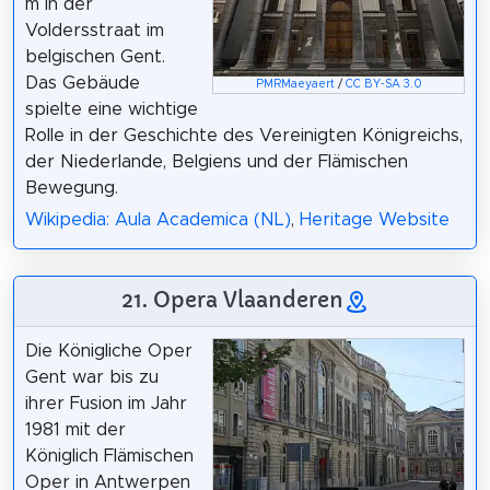
m in der
Voldersstraat im
belgischen Gent.
Das Gebäude
PMRMaeyaert
/
CC BY-SA 3.0
spielte eine wichtige
Rolle in der Geschichte des Vereinigten Königreichs,
der Niederlande, Belgiens und der Flämischen
Bewegung.
Wikipedia: Aula Academica (NL)
,
Heritage Website
21. Opera Vlaanderen
Die Königliche Oper
Gent war bis zu
ihrer Fusion im Jahr
1981 mit der
Königlich Flämischen
Oper in Antwerpen