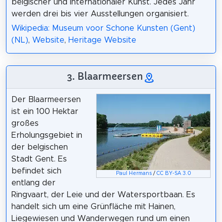
belgischer und internationaler Kunst. Jedes Jahr
werden drei bis vier Ausstellungen organisiert.
Wikipedia: Museum voor Schone Kunsten (Gent)
(NL)
,
Website
,
Heritage Website
3. Blaarmeersen
Der Blaarmeersen
ist ein 100 Hektar
großes
Erholungsgebiet in
der belgischen
Stadt Gent. Es
befindet sich
Paul Hermans
/
CC BY-SA 3.0
entlang der
Ringvaart, der Leie und der Watersportbaan. Es
handelt sich um eine Grünfläche mit Hainen,
Liegewiesen und Wanderwegen rund um einen