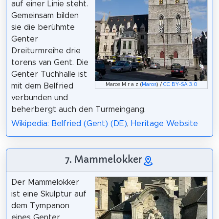
auf einer Linie steht.
Gemeinsam bilden
sie die berühmte
Genter
Dreiturmreihe drie
torens van Gent. Die
Genter Tuchhalle ist
Maros M r a z (
Maros
) /
CC BY-SA 3.0
mit dem Belfried
verbunden und
beherbergt auch den Turmeingang.
Wikipedia: Belfried (Gent) (DE)
,
Heritage Website
7. Mammelokker
Der Mammelokker
ist eine Skulptur auf
dem Tympanon
eines Genter