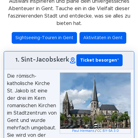
Auswahl inspirieren und plane dein unvergessliches
Abenteuer in Gent. Tauche ein in die Vielfalt dieser
faszinierenden Stadt und entdecke, was sie alles zu
bieten hat.
Sightseeing-Touren in Gent
Aktivitäten in Gent
1. Sint-Jacobskerk
Ticket besorgen
*
Die römisch-
katholische Kirche
St. Jakob ist eine
der drei im Kern
romanischen Kirchen
im Stadtzentrum von
Gent und wurde
mehrfach umgebaut.
Paul Hermans
/
CC BY-SA 3.0
Sie wird von der