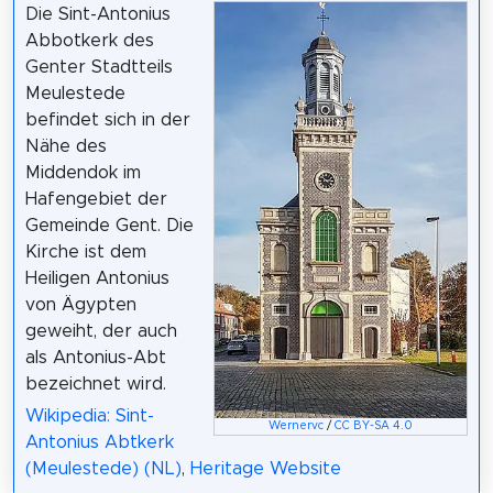
Die Sint-Antonius
Abbotkerk des
Genter Stadtteils
Meulestede
befindet sich in der
Nähe des
Middendok im
Hafengebiet der
Gemeinde Gent. Die
Kirche ist dem
Heiligen Antonius
von Ägypten
geweiht, der auch
als Antonius-Abt
bezeichnet wird.
Wikipedia: Sint-
Wernervc
/
CC BY-SA 4.0
Antonius Abtkerk
(Meulestede) (NL)
,
Heritage Website