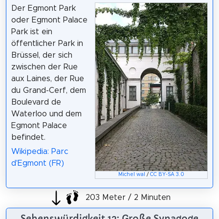
Der Egmont Park
oder Egmont Palace
Park ist ein
öffentlicher Park in
Brüssel, der sich
zwischen der Rue
aux Laines, der Rue
du Grand-Cerf, dem
Boulevard de
Waterloo und dem
Egmont Palace
befindet.
Wikipedia: Parc
d'Egmont (FR)
Michel wal
/
CC BY-SA 3.0
203 Meter / 2 Minuten
Sehenswürdigkeit 12: Große Synagoge