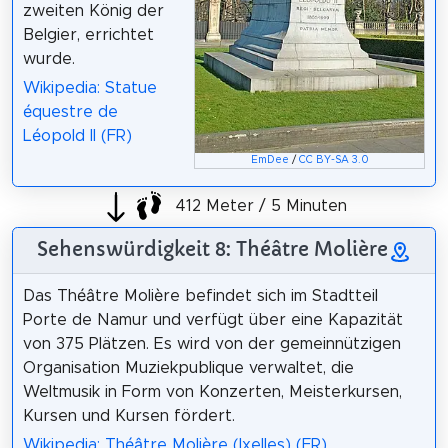
zweiten König der
Belgier, errichtet
wurde.
Wikipedia: Statue
équestre de
Léopold II (FR)
EmDee
/
CC BY-SA 3.0
412 Meter / 5 Minuten
Sehenswürdigkeit 8: Théâtre Molière
Das Théâtre Molière befindet sich im Stadtteil
Porte de Namur und verfügt über eine Kapazität
von 375 Plätzen. Es wird von der gemeinnützigen
Organisation Muziekpublique verwaltet, die
Weltmusik in Form von Konzerten, Meisterkursen,
Kursen und Kursen fördert.
Wikipedia: Théâtre Molière (Ixelles) (FR)