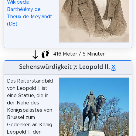
Wikipedia:
Barthélémy de
Theux de Meylandt
(DE)
416 Meter / 5 Minuten
Sehenswürdigkeit 7: Leopold II.
Das Reiterstandbild
von Leopold II. ist
eine Statue, die in
der Nähe des
Königspalastes von
Brüssel zum
Gedenken an König
Leopold II., den