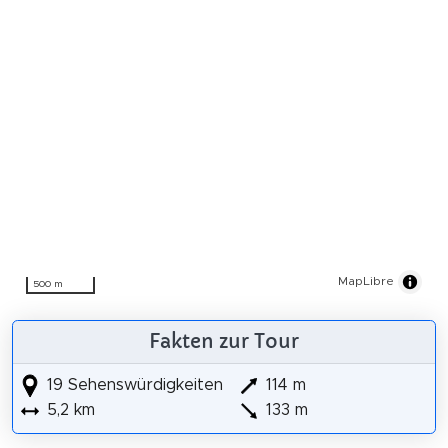
MapLibre
500 m
Fakten zur Tour
19 Sehenswürdigkeiten
114 m
5,2 km
133 m