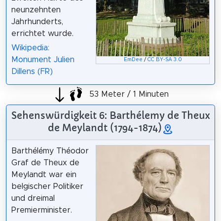
neunzehnten
Jahrhunderts,
errichtet wurde.
Wikipedia:
Monument Julien
EmDee
/
CC BY-SA 3.0
Dillens (FR)
53 Meter / 1 Minuten
Sehenswürdigkeit 6: Barthélemy de Theux
de Meylandt (1794-1874)
Barthélémy Théodor
Graf de Theux de
Meylandt war ein
belgischer Politiker
und dreimal
Premierminister.