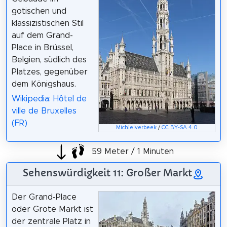
gotischen und
klassizistischen Stil
auf dem Grand-
Place in Brüssel,
Belgien, südlich des
Platzes, gegenüber
dem Königshaus.
Wikipedia: Hôtel de
ville de Bruxelles
(FR)
Michielverbeek
/
CC BY-SA 4.0
59 Meter / 1 Minuten
Sehenswürdigkeit 11: Großer Markt
Der Grand-Place
oder Grote Markt ist
der zentrale Platz in