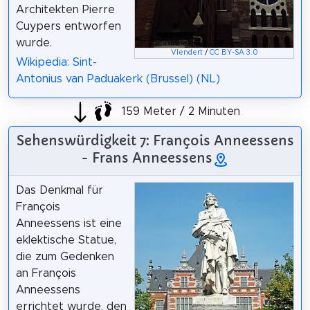
Architekten Pierre
Cuypers entworfen
wurde.
Vlendert
/
CC BY-SA 3.0
Wikipedia: Sint-
Antonius van Paduakerk (Brussel) (NL)
159 Meter / 2 Minuten
Sehenswürdigkeit 7: François Anneessens
- Frans Anneessens
Das Denkmal für
François
Anneessens ist eine
eklektische Statue,
die zum Gedenken
an François
Anneessens
errichtet wurde, den