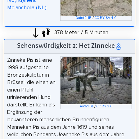
Mo(nu)ment
Melancholia (NL)
QuintEHB
/
CC BY-SA 4.0
378 Meter / 5 Minuten
Sehenswürdigkeit 2: Het Zinneke
Zinneke Pis ist eine
1998 aufgestellte
Bronzeskulptur in
Brüssel, die einen an
einen Pfahl
urinierenden Hund
darstellt. Er kann als
Arcadiuš
/
CC BY 2.0
Ergänzung der
bekannteren menschlichen Brunnenfiguren
Manneken Pis aus dem Jahre 1619 und seines
weiblichen Pendants Jeanneke Pis aus dem Jahre