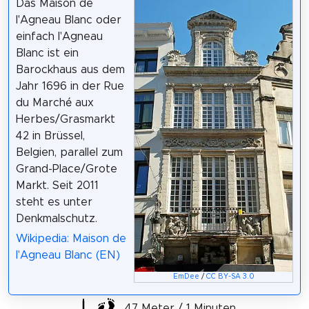
Das Maison de
l'Agneau Blanc oder
einfach l'Agneau
Blanc ist ein
Barockhaus aus dem
Jahr 1696 in der Rue
du Marché aux
Herbes/Grasmarkt
42 in Brüssel,
Belgien, parallel zum
Grand-Place/Grote
Markt. Seit 2011
steht es unter
Denkmalschutz.
Wikipedia: Maison de
l'Agneau Blanc (EN)
EmDee
/
CC BY-SA 3.0
47 Meter / 1 Minuten