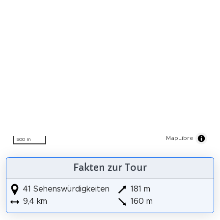
MapLibre
500 m
Fakten zur Tour
41 Sehenswürdigkeiten
181 m
9,4 km
160 m