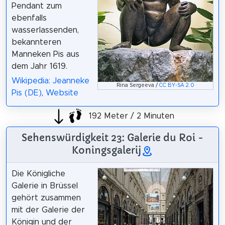
Pendant zum
ebenfalls
wasserlassenden,
bekannteren
Manneken Pis aus
dem Jahr 1619.
Wikipedia: Jeanneke
Rina Sergeeva /
CC BY-SA 2.0
Pis (DE)
,
Website
192 Meter / 2 Minuten
Sehenswürdigkeit 23: Galerie du Roi -
Koningsgalerij
Die Königliche
Galerie in Brüssel
gehört zusammen
mit der Galerie der
Königin und der