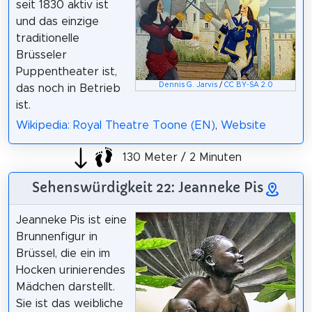
seit 1830 aktiv ist
und das einzige
traditionelle
Brüsseler
Puppentheater ist,
Dennis G. Jarvis
/
CC BY-SA 2.0
das noch in Betrieb
ist.
Wikipedia: Royal Theatre Toone (EN)
,
Website
130 Meter / 2 Minuten
Sehenswürdigkeit 22: Jeanneke Pis
Jeanneke Pis ist eine
Brunnenfigur in
Brüssel, die ein im
Hocken urinierendes
Mädchen darstellt.
Sie ist das weibliche