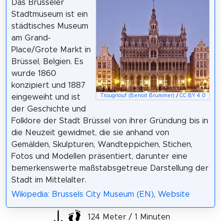
Das Brüsseler
Stadtmuseum ist ein
städtisches Museum
am Grand-
Place/Grote Markt in
Brüssel, Belgien. Es
wurde 1860
konzipiert und 1887
Trougnouf (Benoit Brummer)
/
CC BY 4.0
eingeweiht und ist
der Geschichte und
Folklore der Stadt Brüssel von ihrer Gründung bis in
die Neuzeit gewidmet, die sie anhand von
Gemälden, Skulpturen, Wandteppichen, Stichen,
Fotos und Modellen präsentiert, darunter eine
bemerkenswerte maßstabsgetreue Darstellung der
Stadt im Mittelalter.
Wikipedia: Brussels City Museum (EN)
,
Website
124 Meter / 1 Minuten