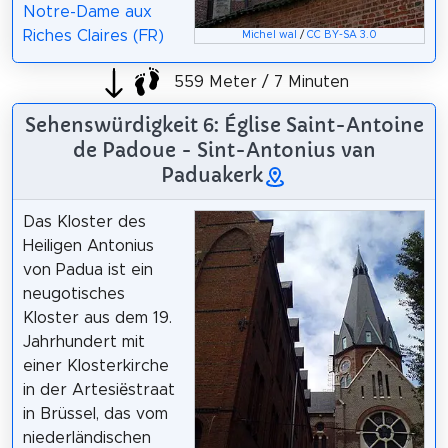
Notre-Dame aux
Riches Claires (FR)
Michel wal
/
CC BY-SA 3.0
559 Meter / 7 Minuten
Sehenswürdigkeit 6: Église Saint-Antoine
de Padoue - Sint-Antonius van
Paduakerk
Das Kloster des
Heiligen Antonius
von Padua ist ein
neugotisches
Kloster aus dem 19.
Jahrhundert mit
einer Klosterkirche
in der Artesiëstraat
in Brüssel, das vom
niederländischen