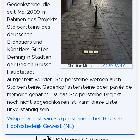
Gedenksteine, die
seit Mai 2009 im
Rahmen des Projekts
Stolpersteine des
deutschen
Bildhauers und
Künstlers Günter
Demnig in Städten
der Region Brüssel-
Christian Michelides /
CC BY-SA 4.0
Hauptstadt
aufgestellt wurden. Stolpersteine werden auch
Stolpersteine, Gedenkpflastersteine oder pavés de
mémoire genannt. Da das Stolpersteine-Projekt
noch nicht abgeschlossen ist, kann diese Liste
unvollständig sein.
Wikipedia: Lijst van Stolpersteine in het Brussels
Hoofdstedelijk Gewest (NL)