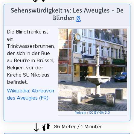
Sehenswürdigkeit 14: Les Aveugles - De
Blinden
Die Blindtränke ist
ein
Trinkwasserbrunnen,
der sich in der Rue
au Beurre in Brüssel,
Belgien, vor der
Kirche St. Nikolaus
befindet.
Wikipedia: Abreuvoir
des Aveugles (FR)
Yelyam
/
CC BY-SA 3.0
86 Meter / 1 Minuten