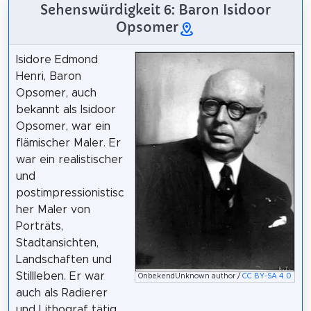
Sehenswürdigkeit 6: Baron Isidoor
Opsomer
Isidore Edmond
Henri, Baron
Opsomer, auch
bekannt als Isidoor
Opsomer, war ein
flämischer Maler. Er
war ein realistischer
und
postimpressionistisc
her Maler von
Porträts,
Stadtansichten,
Landschaften und
Stillleben. Er war
OnbekendUnknown author /
CC BY-SA 4.0
auch als Radierer
und Lithograf tätig.