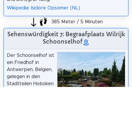
Wikipedia: Isidore Opsomer (NL)
385 Meter / 5 Minuten
Sehenswürdigkeit 7: Begraafplaats Wilrijk
Schoonselhof
Der Schoonselhof ist
ein Friedhof in
Antwerpen, Belgien,
gelegen in den
Stadtteilen Hoboken
und Wilrijk. Wegen
seiner kunstfertigen
Grabmonumente
Jules Grandgagnage
/
CC BY-SA 4.0
und wegen der
namhaften Persönlichkeiten, die hier ihre letzte
Ruhestätte fanden, wird der Schoonselhof auch der