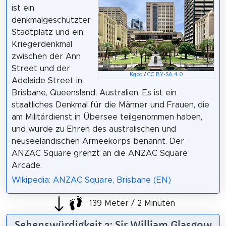
ist ein
denkmalgeschützter
Stadtplatz und ein
Kriegerdenkmal
zwischen der Ann
Street und der
Kgbo
/
CC BY-SA 4.0
Adelaide Street in
Brisbane, Queensland, Australien. Es ist ein
staatliches Denkmal für die Männer und Frauen, die
am Militärdienst in Übersee teilgenommen haben,
und wurde zu Ehren des australischen und
neuseeländischen Armeekorps benannt. Der
ANZAC Square grenzt an die ANZAC Square
Arcade.
Wikipedia: ANZAC Square, Brisbane (EN)
139 Meter / 2 Minuten
Sehenswürdigkeit 3: Sir William Glasgow