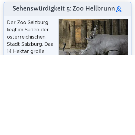
Sehenswürdigkeit 5: Zoo Hellbrunn
Der Zoo Salzburg
liegt im Süden der
österreichischen
Stadt Salzburg. Das
14 Hektar große
Areal ist Teil des
historischen
Manfred Werner -
Tsui
/
CC BY-SA 3.0
Schlossparks von
Schloss Hellbrunn
und grenzt im Süden an das Gemeindegebiet von
Anif. Der Zoo hält rund 1500 Tiere in 150 Arten und
beschäftigt rund 50 Mitarbeiter. Die
Besucherzahlen liegen jährlich bei etwa 400.000.
Wikipedia: Zoo Salzburg (DE)
,
Website