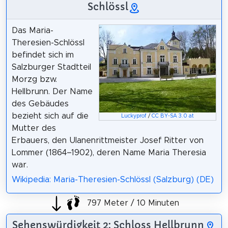
Schlössl
Das Maria-
Theresien-Schlössl
befindet sich im
Salzburger Stadtteil
Morzg bzw.
Hellbrunn. Der Name
des Gebäudes
bezieht sich auf die
Luckyprof
/
CC BY-SA 3.0 at
Mutter des
Erbauers, den Ulanenrittmeister Josef Ritter von
Lommer (1864–1902), deren Name Maria Theresia
war.
Wikipedia: Maria-Theresien-Schlössl (Salzburg) (DE)
797 Meter / 10 Minuten
Sehenswürdigkeit 2: Schloss Hellbrunn