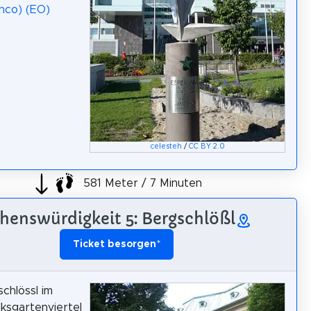
inco) (EO)
celesteh
/
CC BY 2.0
581 Meter / 7 Minuten
henswürdigkeit 5: Bergschlößl
Ticket besorgen
*
chlössl im
lksgartenviertel