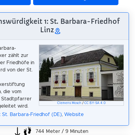
swürdigkeit 1: St. Barbara-Friedhof
Linz
arbara-
er zählt zur
r Friedhöfe in
ird von der St.
erstiftung
, die vom
n Stadtpfarrer
Clemens Mosch
/
CC BY-SA 4.0
eleitet wird.
: St. Barbara-Friedhof (DE)
,
Website
744 Meter / 9 Minuten