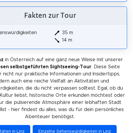
Fakten zur Tour
enswürdigkeiten
35 m
14 m
nz
in Österreich auf eine ganz neue Weise mit unserer
osen selbstgeführten Sightseeing-Tour
. Diese Seite
r nicht nur praktische Informationen und Insidertipps,
ern auch eine reiche Vielfalt an Aktivitäten und
igkeiten, die du nicht verpassen solltest. Egal, ob du
Kultur liebst, historische Orte erkunden möchtest oder
ur die pulsierende Atmosphäre einer lebhaften Stadt
lst - hier findest du alles, was du für dein persönliches
Abenteuer benötigst.
itäten in Linz
Einzelne Sehenswürdigkeiten in Linz