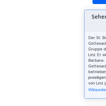
Sehen
Der St. B
Gottesack
Gruppe de
Linz. Er w
Barbara-
Gottesack
betrieben
jeweilige
von Linz g
Wikipedia