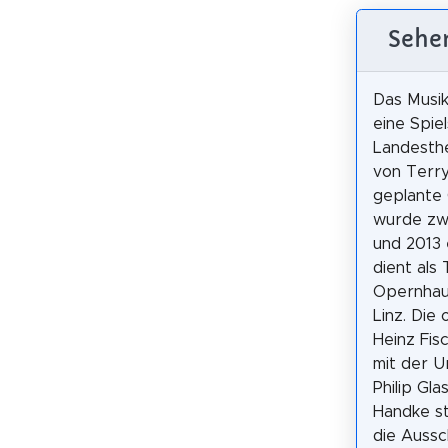
Sehen
Das Musik
eine Spie
Landesthe
von Terr
geplante
wurde zw
und 2013 
dient als
Opernhau
Linz. Die 
Heinz Fis
mit der U
Philip Gl
Handke st
die Auss