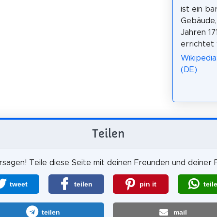
ist ein b
Gebäude,
Jahren 171
errichtet
Wikipedia
(DE)
Teilen
sagen! Teile diese Seite mit deinen Freunden und deiner F
tweet
teilen
pin it
teil
teilen
mail