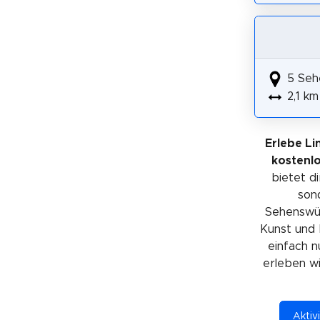
5 Seh
2,1 km
Erlebe Li
kostenl
bietet di
sond
Sehenswürd
Kunst und 
einfach n
erleben wil
Aktiv