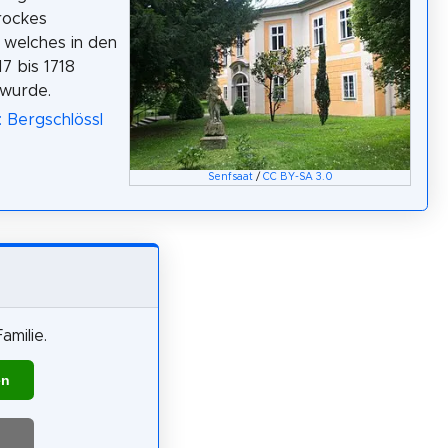
arockes
 welches in den
7 bis 1718
 wurde.
: Bergschlössl
Senfsaat
/
CC BY-SA 3.0
amilie.
en