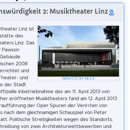
swürdigkeit 2: Musiktheater Linz
theater Linz ist
lstätte des
aters Linz. Das
y Pawson
 Gebäude
ischen 2008
errichtet und
 Theater- und
Häferl
/
CC BY-SA 3.0
s der Stadt
offizielle Inbetriebnahme des am 11. April 2013 von
cher eröffneten Musiktheaters fand am 12. April 2013
raufführung der Oper Spuren der Verirrten von
ass nach dem gleichnamigen Schauspiel von Peter
att. Politische Streitigkeiten wegen des Standorts,
chreibung von zwei Architekturwettbewerben und