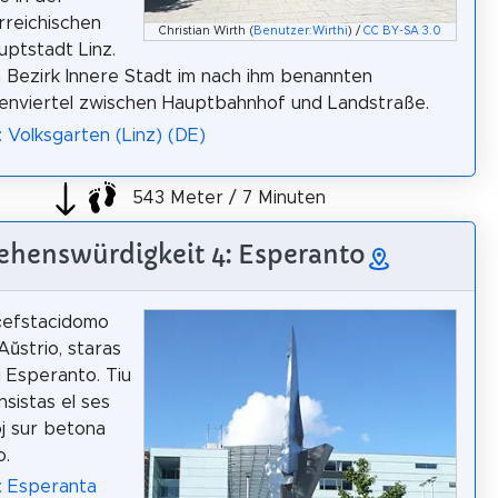
reichischen
Christian Wirth (
Benutzer:Wirthi
) /
CC BY-SA 3.0
ptstadt Linz.
im Bezirk Innere Stadt im nach ihm benannten
enviertel zwischen Hauptbahnhof und Landstraße.
: Volksgarten (Linz) (DE)
543 Meter / 7 Minuten
ehenswürdigkeit 4: Esperanto
ĉefstacidomo
Aŭstrio, staras
i Esperanto. Tiu
nsistas el ses
j sur betona
o.
: Esperanta