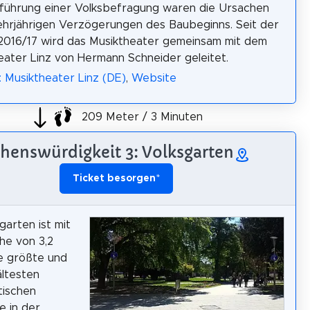
führung einer Volksbefragung waren die Ursachen
ehrjährigen Verzögerungen des Baubeginns. Seit der
 2016/17 wird das Musiktheater gemeinsam mit dem
ater Linz von Hermann Schneider geleitet.
: Musiktheater Linz (DE)
,
Website
209 Meter / 3 Minuten
henswürdigkeit 3: Volksgarten
Ticket besorgen
*
garten ist mit
che von 3,2
e größte und
ältesten
tischen
e in der