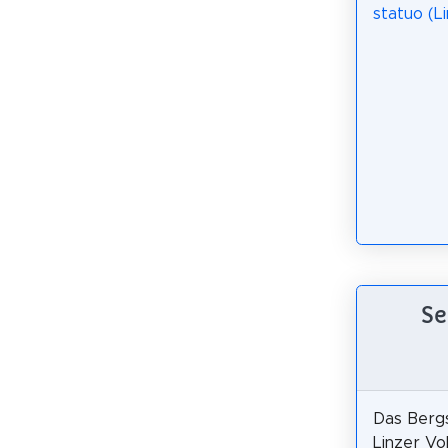
statuo (L
Se
Das Bergs
Linzer Vo