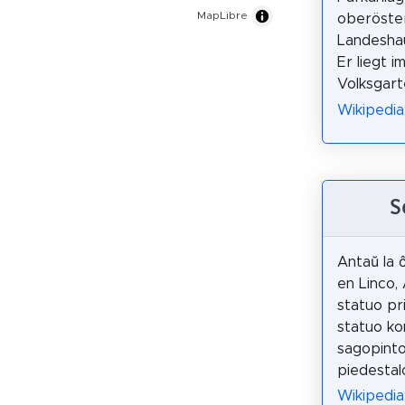
MapLibre
oberöster
Landeshau
Er liegt 
Volksgart
Wikipedia
S
Antaŭ la 
en Linco, 
statuo pr
statuo ko
sagopinto
piedestal
Wikipedia