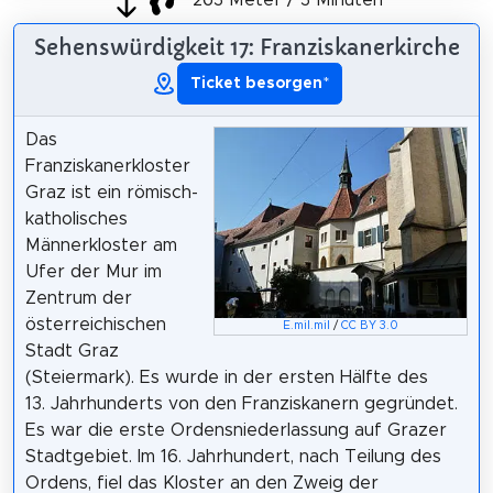
263 Meter / 3 Minuten
Sehenswürdigkeit 17: Franziskanerkirche
Ticket besorgen
*
Das
Franziskanerkloster
Graz ist ein römisch-
katholisches
Männerkloster am
Ufer der Mur im
Zentrum der
österreichischen
E.mil.mil
/
CC BY 3.0
Stadt Graz
(Steiermark). Es wurde in der ersten Hälfte des
13. Jahrhunderts von den Franziskanern gegründet.
Es war die erste Ordensniederlassung auf Grazer
Stadtgebiet. Im 16. Jahrhundert, nach Teilung des
Ordens, fiel das Kloster an den Zweig der