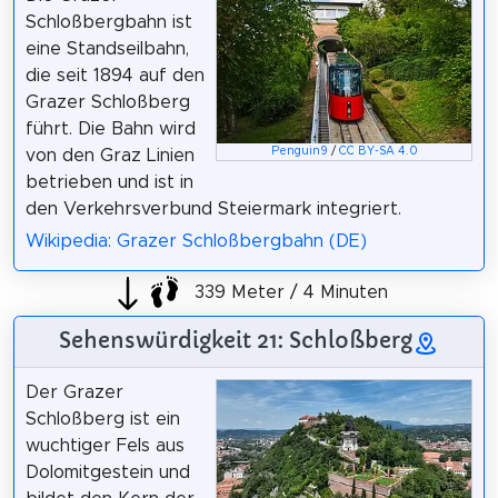
Schloßbergbahn ist
eine Standseilbahn,
die seit 1894 auf den
Grazer Schloßberg
führt. Die Bahn wird
Penguin9
/
CC BY-SA 4.0
von den Graz Linien
betrieben und ist in
den Verkehrsverbund Steiermark integriert.
Wikipedia: Grazer Schloßbergbahn (DE)
339 Meter / 4 Minuten
Sehenswürdigkeit 21: Schloßberg
Der Grazer
Schloßberg ist ein
wuchtiger Fels aus
Dolomitgestein und