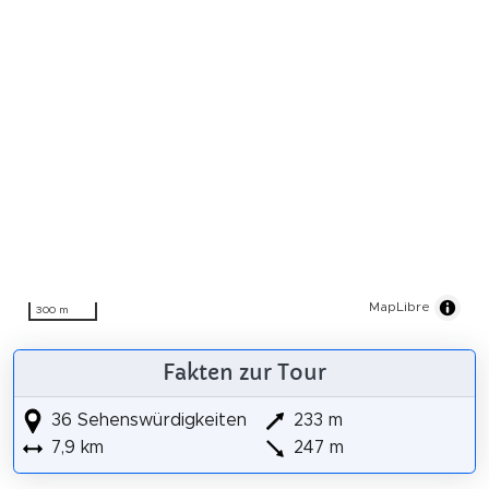
MapLibre
300 m
Fakten zur Tour
36 Sehenswürdigkeiten
233 m
7,9 km
247 m