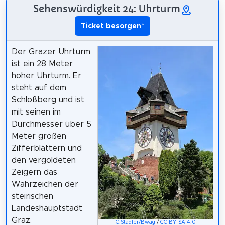
Sehenswürdigkeit 24: Uhrturm
Ticket besorgen
*
Der Grazer Uhrturm
ist ein 28 Meter
hoher Uhrturm. Er
steht auf dem
Schloßberg und ist
mit seinen im
Durchmesser über 5
Meter großen
Zifferblättern und
den vergoldeten
Zeigern das
Wahrzeichen der
steirischen
Landeshauptstadt
Graz.
C.Stadler/Bwag
/
CC BY-SA 4.0