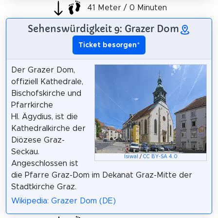
41 Meter / 0 Minuten
Sehenswürdigkeit 9: Grazer Dom
Ticket besorgen
*
Der Grazer Dom,
offiziell Kathedrale,
Bischofskirche und
Pfarrkirche
Hl. Ägydius, ist die
Kathedralkirche der
Diözese Graz-
Seckau.
Isiwal
/
CC BY-SA 4.0
Angeschlossen ist
die Pfarre Graz-Dom im Dekanat Graz-Mitte der
Stadtkirche Graz.
Wikipedia: Grazer Dom (DE)