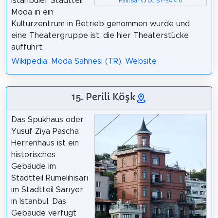
Istanbuler Stadtteil
HalitBaris
/
CC BY-SA 4.0
Moda in ein
Kulturzentrum in Betrieb genommen wurde und
eine Theatergruppe ist, die hier Theaterstücke
aufführt.
Wikipedia: Moda Sahnesi (TR)
,
Website
15. Perili Köşk
Das Spukhaus oder
Yusuf Ziya Pascha
Herrenhaus ist ein
historisches
Gebäude im
Stadtteil Rumelihisarı
im Stadtteil Sarıyer
in Istanbul. Das
Gebäude verfügt