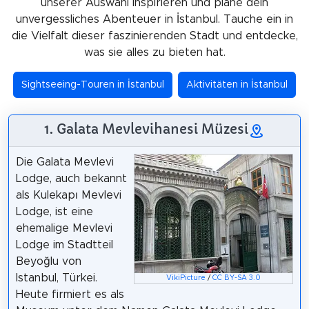
unserer Auswahl inspirieren und plane dein
unvergessliches Abenteuer in İstanbul. Tauche ein in
die Vielfalt dieser faszinierenden Stadt und entdecke,
was sie alles zu bieten hat.
Sightseeing-Touren in İstanbul
Aktivitäten in İstanbul
1. Galata Mevlevihanesi Müzesi
Die Galata Mevlevi
Lodge, auch bekannt
als Kulekapı Mevlevi
Lodge, ist eine
ehemalige Mevlevi
Lodge im Stadtteil
Beyoğlu von
Istanbul, Türkei.
VikiPicture
/
CC BY-SA 3.0
Heute firmiert es als