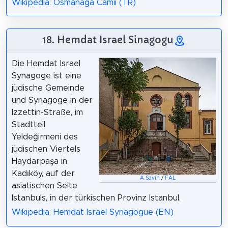
Wikipedia: Osmanağa Camii (TR)
18. Hemdat Israel Sinagogu
Die Hemdat Israel
Synagoge ist eine
jüdische Gemeinde
und Synagoge in der
Izzettin-Straße, im
Stadtteil
Yeldeğirmeni des
jüdischen Viertels
Haydarpaşa in
Kadıköy, auf der
A.Savin
/
FAL
asiatischen Seite
Istanbuls, in der türkischen Provinz Istanbul.
Wikipedia: Hemdat Israel Synagogue (EN)