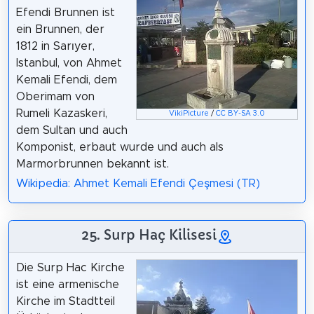
Efendi Brunnen ist
ein Brunnen, der
1812 in Sarıyer,
Istanbul, von Ahmet
Kemali Efendi, dem
Oberimam von
Rumeli Kazaskeri,
VikiPicture
/
CC BY-SA 3.0
dem Sultan und auch
Komponist, erbaut wurde und auch als
Marmorbrunnen bekannt ist.
Wikipedia: Ahmet Kemali Efendi Çeşmesi (TR)
25. Surp Haç Kilisesi
Die Surp Hac Kirche
ist eine armenische
Kirche im Stadtteil