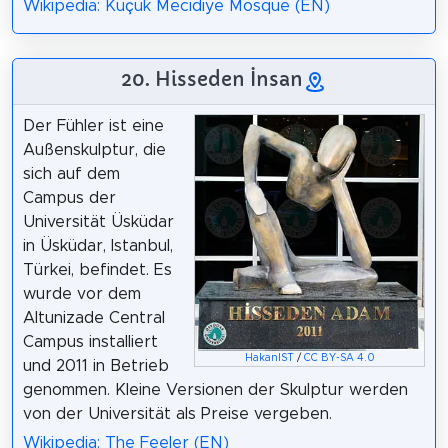
Wikipedia: Küçük Mecidiye Mosque (EN)
20. Hisseden İnsan
Der Fühler ist eine
Außenskulptur, die
sich auf dem
Campus der
Universität Üsküdar
in Üsküdar, Istanbul,
Türkei, befindet. Es
wurde vor dem
Altunizade Central
Campus installiert
HakanIST
/
CC BY-SA 4.0
und 2011 in Betrieb
genommen. Kleine Versionen der Skulptur werden
von der Universität als Preise vergeben.
Wikipedia: The Feeler (EN)