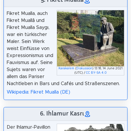
Fikret Mualla, auch
Fikret Muallâ und
Fikret Mualla Saygı,
war ein türkischer
Maler. Sein Werk
weist Einflüsse von
Expressionismus und
Fauvismus auf. Seine
Karakalem
(
Diskussion
) 13:18, 14 June 2021
Sujets waren vor
(UTC) /
CC BY-SA 4.0
allem das Pariser
Nachtleben in Bars und Cafés und Straßenszenen.
Wikipedia: Fikret Mualla (DE)
6. Ihlamur Kasrı
Der Ihlamur-Pavillon