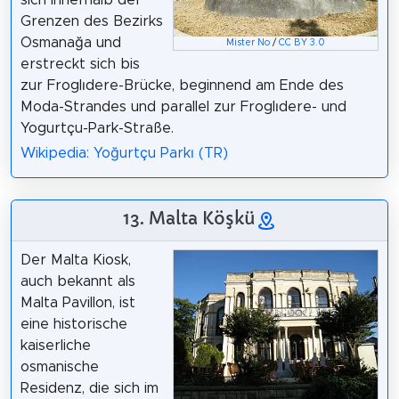
Grenzen des Bezirks
Osmanağa und
Mister No
/
CC BY 3.0
erstreckt sich bis
zur Froglıdere-Brücke, beginnend am Ende des
Moda-Strandes und parallel zur Froglıdere- und
Yogurtçu-Park-Straße.
Wikipedia: Yoğurtçu Parkı (TR)
13. Malta Köşkü
Der Malta Kiosk,
auch bekannt als
Malta Pavillon, ist
eine historische
kaiserliche
osmanische
Residenz, die sich im