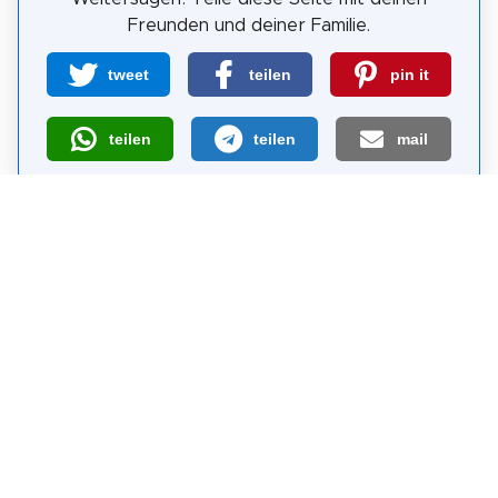
Freunden und deiner Familie.
tweet
teilen
pin it
teilen
teilen
mail
Wie wahrscheinlich ist es, dass du uns
weiterempfiehlst?
0
1
2
3
4
5
6
7
8
9
10