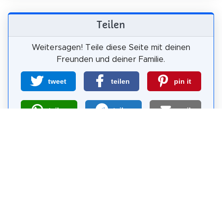
Teilen
Weitersagen! Teile diese Seite mit deinen
Freunden und deiner Familie.
tweet
teilen
pin it
teilen
teilen
mail
Wie wahrscheinlich ist es, dass du uns
weiterempfiehlst?
0
1
2
3
4
5
6
7
8